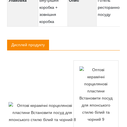
Упаковка
Внутрішня
Опис
Готель
коробка +
ресторанного
зовнішня
посуду
коробка
Дисплей продукту