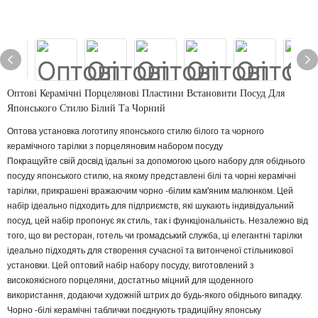
Оптові Керамічні Порцелянові Пластини Встановити Посуд Для
Японського Стилю Білий Та Чорний
Оптова установка логотипу японського стилю білого та чорного
керамічного тарілки з порцеляновим набором посуду
Покращуйте свій досвід їдальні за допомогою цього набору для обіднього
посуду японського стилю, на якому представлені білі та чорні керамічні
тарілки, прикрашені вражаючим чорно -білим кам'яним малюнком. Цей
набір ідеально підходить для підприємств, які шукають індивідуальний
посуд, цей набір пропонує як стиль, так і функціональність. Незалежно від
того, що ви ресторан, готель чи громадський служба, ці елегантні тарілки
ідеально підходять для створення сучасної та витонченої стільникової
установки. Цей оптовий набір набору посуду, виготовлений з
високоякісного порцеляни, достатньо міцний для щоденного
використання, додаючи художній штрих до будь-якого обіднього випадку.
Чорно -білі керамічні таблички поєднують традиційну японську