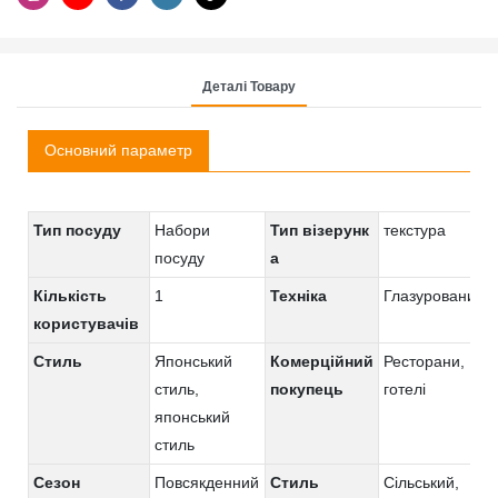
Деталі Товару
Основний параметр
Тип посуду
Набори
Тип візерунк
текстура
посуду
а
Кількість
1
Техніка
Глазурований
користувачів
Стиль
Японський
Комерційний
Ресторани,
стиль,
покупець
готелі
японський
стиль
Сезон
Повсякденний
Стиль
Сільський,