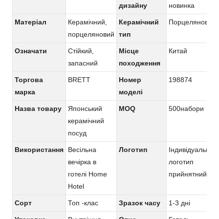
дизайну
новинка
Матеріал
Керамічний,
Керамічний
Порцеляновий
порцеляновий
тип
Означати
Стійкий,
Місце
Китай
запасний
походження
Торгова
BRETT
Номер
198874
марка
моделі
Назва товару
Японський
MOQ
500набори
керамічний
посуд
Використання
Весільна
Логотип
Індивідуальний
вечірка в
логотип
готелі Home
прийнятний
Hotel
Сорт
Топ -клас
Зразок часу
1-3 дні