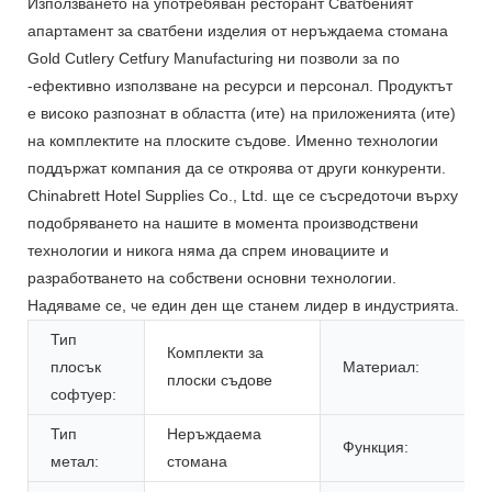
Използването на употребяван ресторант Сватбеният
апартамент за сватбени изделия от неръждаема стомана
Gold Cutlery Cetfury Manufacturing ни позволи за по
-ефективно използване на ресурси и персонал. Продуктът
е високо разпознат в областта (ите) на приложенията (ите)
на комплектите на плоските съдове. Именно технологии
поддържат компания да се откроява от други конкуренти.
Chinabrett Hotel Supplies Co., Ltd. ще се съсредоточи върху
подобряването на нашите в момента производствени
технологии и никога няма да спрем иновациите и
разработването на собствени основни технологии.
Надяваме се, че един ден ще станем лидер в индустрията.
Тип
Комплекти за
плосък
Материал:
плоски съдове
софтуер:
Тип
Неръждаема
Функция:
метал:
стомана