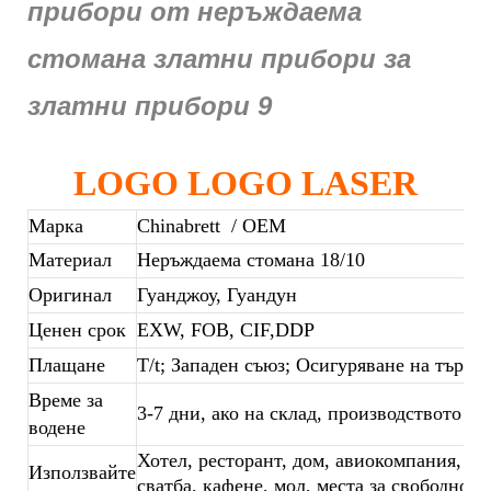
LOGO LOGO LASER
Марка
Chinabrett
/ OEM
Материал
Неръждаема стомана 18/10
Оригинал
Гуанджоу, Гуандун
Ценен срок
EXW, FOB, CIF,DDP
Плащане
T/t; Западен съюз; Осигуряване на търго
Време за
3-7 дни, ако на склад, производството на
водене
Хотел, ресторант, дом, авиокомпания, бан
Използвайте
сватба, кафене, мол, места за свободното 