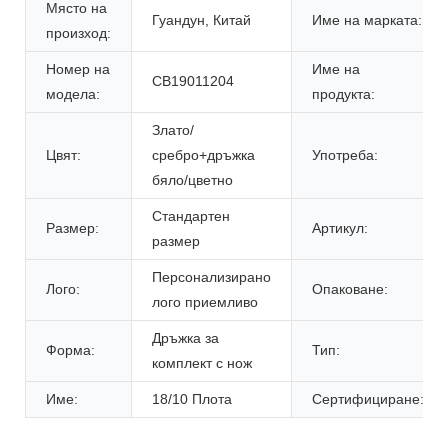
Място на
Гуандун, Китай
Име на марката:
произход:
Номер на
Име на
CB19011204
модела:
продукта:
Злато/
Цвят:
сребро+дръжка
Употреба:
бяло/цветно
Стандартен
Размер:
Артикул:
размер
Персонализирано
Лого:
Опаковане:
лого приемливо
Дръжка за
Форма:
Тип:
комплект с нож
Име:
18/10 Плота
Сертифициране: