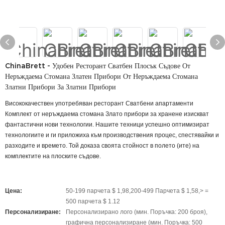
ChinaBrett - Удобен Ресторант Сватбен Плосък Съдове От
Неръждаема Стомана Златен Прибори От Неръждаема Стомана
Златни Прибори За Златни Прибори
Висококачествен употребяван ресторант Сватбени апартаменти
Комплект от неръждаема стомана Злато прибори за хранене изискват
фантастични нови технологии. Нашите техници успешно оптимизират
технологиите и ги приложиха към производствения процес, спестявайки и
разходите и времето. Той доказа своята стойност в полето (ите) на
комплектите на плоските съдове.
Цена:
50-199 парчета $ 1,98,200-499 Парчета $ 1,58,> =
500 парчета $ 1.12
Персонализиране:
Персонализирано лого (мин. Поръчка: 200 броя),
графична персонализиране (мин. Поръчка: 500