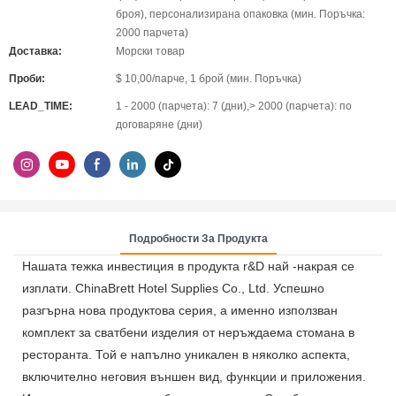
броя), персонализирана опаковка (мин. Поръчка:
2000 парчета)
Доставка:
Морски товар
Проби:
$ 10,00/парче, 1 брой (мин. Поръчка)
LEAD_TIME:
1 - 2000 (парчета): 7 (дни),> 2000 (парчета): по
договаряне (дни)
Подробности За Продукта
Нашата тежка инвестиция в продукта r&D най -накрая се
изплати. ChinaBrett Hotel Supplies Co., Ltd. Успешно
разгърна нова продуктова серия, а именно използван
комплект за сватбени изделия от неръждаема стомана в
ресторанта. Той е напълно уникален в няколко аспекта,
включително неговия външен вид, функции и приложения.