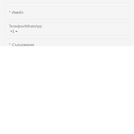
Имейл
Телефон/WhatsApp
+1
Съдържание
Изпрати Запитване Сега
Свързани Продукти