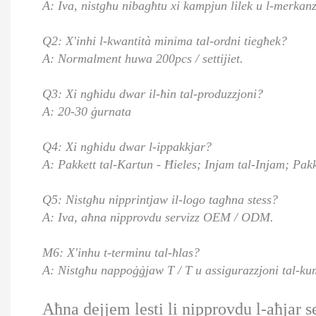
A: Iva, nistgħu nibagħtu xi kampjun lilek u l-merkanzi
Q2: X'inhi l-kwantità minima tal-ordni tiegħek?
A: Normalment huwa 200pcs / settijiet.
Q3: Xi ngħidu dwar il-ħin tal-produzzjoni?
A: 20-30 ġurnata
Q4: Xi ngħidu dwar l-ippakkjar?
A: Pakkett tal-Kartun - Ħieles; Injam tal-Injam; Pakk
Q5: Nistgħu nipprintjaw il-logo tagħna stess?
A: Iva, aħna nipprovdu servizz OEM / ODM.
M6: X'inhu t-terminu tal-ħlas?
A: Nistgħu nappoġġjaw T / T u assigurazzjoni tal-k
Aħna dejjem lesti li nipprovdu l-aħjar se