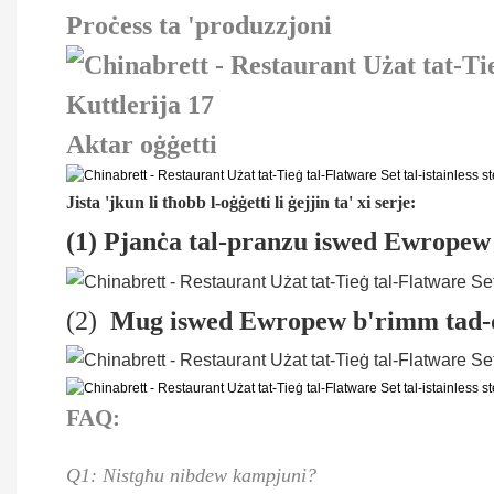
Proċess ta 'produzzjoni
Aktar oġġetti
Jista 'jkun li tħobb l-oġġetti li ġejjin ta' xi serje:
(1) Pjanċa tal-pranzu iswed Ewropew
(2)
Mug iswed Ewropew b'rimm tad-
FAQ:
Q1: Nistgħu nibdew kampjuni?