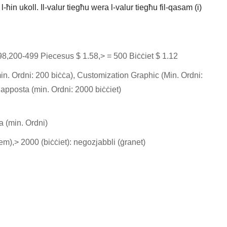
l-ħin ukoll. Il-valur tiegħu wera l-valur tiegħu fil-qasam (i)
8,200-499 Piecesus $ 1.58,> = 500 Biċċiet $ 1.12
in. Ordni: 200 biċċa), Customization Graphic (Min. Ordni:
apposta (min. Ordni: 2000 biċċiet)
a (min. Ordni)
jiem),> 2000 (biċċiet): negozjabbli (ġranet)