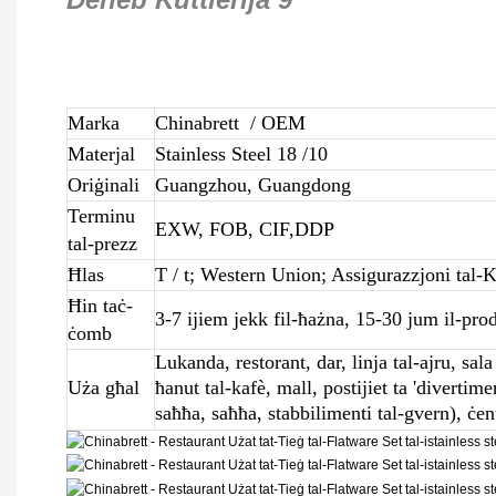
Marka
Chinabrett
/ OEM
Materjal
Stainless Steel 18 /10
Oriġinali
Guangzhou, Guangdong
Terminu
EXW, FOB, CIF,DDP
tal-prezz
Ħlas
T / t; Western Union; Assigurazzjoni tal
Ħin taċ-
3-7 ijiem jekk fil-ħażna, 15-30 jum il-pro
ċomb
Lukanda, restorant, dar, linja tal-ajru, sala 
Uża għal
ħanut tal-kafè, mall, postijiet ta 'divertim
saħħa, saħħa, stabbilimenti tal-gvern), ċe