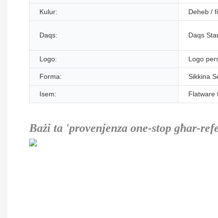
Kulur:
Deheb / f
Daqs:
Daqs Sta
Logo:
Logo pers
Forma:
Sikkina S
Isem:
Flatware t
Bażi ta 'provenjenza one-stop għar-ref