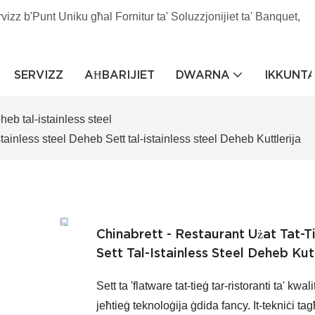
rvizz b'Punt Uniku għal Fornitur ta' Soluzzjonijiet ta' Banquet,
SERVIZZ
AĦBARIJIET
DWARNA
IKKUNT
heb tal-istainless steel
stainless steel Deheb Sett tal-istainless steel Deheb Kuttlerija
Chinabrett - Restaurant Użat Tat-T
Sett Tal-Istainless Steel Deheb Kutt
Sett ta 'flatware tat-tieġ tar-ristoranti ta' kwa
jeħtieġ teknoloġija ġdida fancy. It-tekniċi 