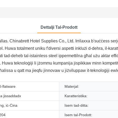
Dettalji Tal-Prodott
s. Chinabrett Hotel Supplies Co., Ltd. Irrilaxxa b'suċċess serje ta 
el. Huwa totalment uniku f'diversi aspetti inklużi d-dehra, il-karatte
ożati tad-deheb tal-istainless steel ippermettilna għal użu aktar effi
platti. Huwa teknoloġiji li jżommu kumpanija jispikkaw minn kompet
ti bħalissa u qatt ma jieqfu jinnovaw u jiżviluppaw it-teknoloġiji e
al-flatware
Materjal:
ma jissaddadx
Karatteristika:
g, iċ-Ċina
Isem tad-ditta:
204
Isem tal-Prodott: