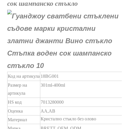
сок шампанско стъкло
Код на артикула
18BG001
Размер на
301ml-400ml
артикула
HS код
7013280000
Оценка
AA,AB
Кристално стъкло без олово
Материал
Марка
BRETT,
OEM
,ODM