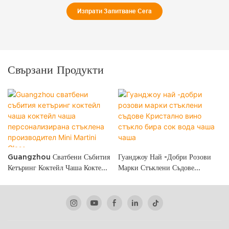
Изпрати Запитване Сега
Свързани Продукти
Guangzhou Сватбени Събития
Гуанджоу Най -добри Розови
Кетъринг Коктейл Чаша Коктейл
Марки Стъклени Съдове
Чаша Персонализирана Стъклена
Кристално Вино Стъкло Бира
Производител Mini Martini
Сок Вода Чаша Чаша
Glass