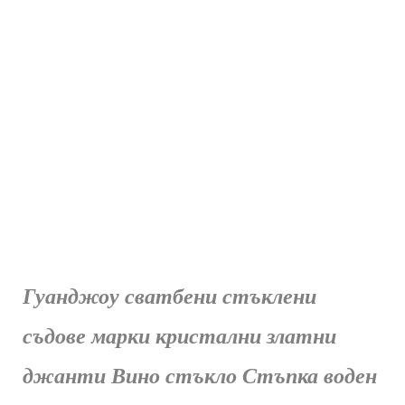
Гуанджоу сватбени стъклени
съдове марки кристални златни
джанти Вино стъкло Стъпка воден