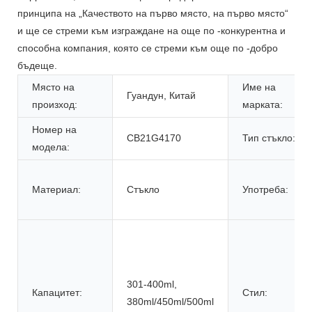
принципа на „Качеството на първо място, на първо място“
и ще се стреми към изграждане на още по -конкурентна и
способна компания, която се стреми към още по -добро
бъдеще.
Място на
Име на
Гуандун, Китай
произход:
марката:
Номер на
CB21G4170
Тип стъкло:
модела:
Материал:
Стъкло
Употреба:
301-400ml,
Капацитет:
Стил:
380ml/450ml/500ml