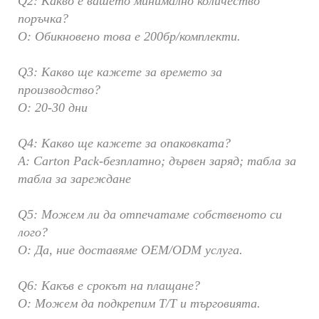
Q2: Какво е вашето минимално количество
поръчка?
О: Обикновено това е 200бр/комплекти.
Q3: Какво ще кажете за времето за
производство?
О: 20-30 дни
Q4: Какво ще кажете за опаковката?
A: Carton Pack-безплатно; дървен заряд; табла за
табла за зареждане
Q5: Можем ли да отпечатаме собственото си
лого?
О: Да, ние доставяме OEM/ODM услуга.
Q6: Какъв е срокът на плащане?
О: Можем да подкрепим T/T и търговията.