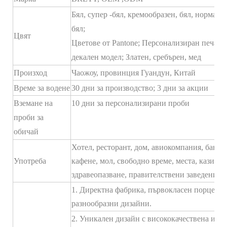
Бял, супер -бял, кремообразен, бял, нормале
бял;
Цвят
Цветове от Pantone; Персонализиран печат,
декален модел; Златен, сребърен, мед
Произход
Чаожоу, провинция Гуандун, Китай
Време за водене
30 дни за производство; 3 дни за акции
Вземане на
10 дни за персонализирани проби
проби за
обичай
Хотел, ресторант, дом, авиокомпания, банкет,
Употреба
кафене, мол, свободно време, места, казина,
здравеопазване, правителствени заведения),
1. Директна фабрика, първокласен порцелан,
разнообразни дизайни.
2. Уникален дизайн с висококачествена и бл