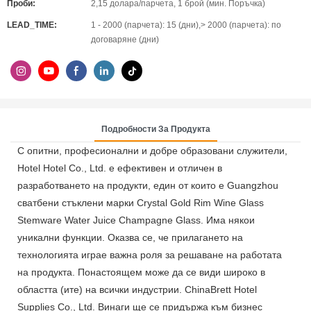
Проби:
2,15 долара/парчета, 1 брой (мин. Поръчка)
LEAD_TIME:
1 - 2000 (парчета): 15 (дни),> 2000 (парчета): по
договаряне (дни)
Подробности За Продукта
С опитни, професионални и добре образовани служители,
Hotel Hotel Co., Ltd. е ефективен и отличен в
разработването на продукти, един от които е Guangzhou
сватбени стъклени марки Crystal Gold Rim Wine Glass
Stemware Water Juice Champagne Glass. Има някои
уникални функции. Оказва се, че прилагането на
технологията играе важна роля за решаване на работата
на продукта. Понастоящем може да се види широко в
областта (ите) на всички индустрии. ChinaBrett Hotel
Supplies Co., Ltd. Винаги ще се придържа към бизнес