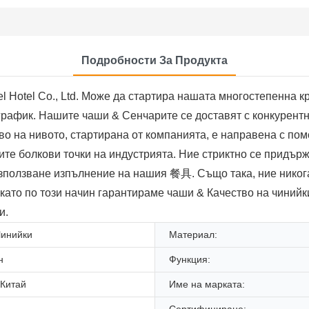
Подробности За Продукта
l Hotel Co., Ltd. Може да стартира нашата многостепенна 
график. Нашите чаши & Сенчарите се доставят с конкурентн
иво на нивото, стартирана от компанията, е направена с п
е болкови точки на индустрията. Ние стриктно се придърж
зползване изпълнение на нашия 餐具. Също така, ние никога
 като по този начин гарантираме чаши & Качество на чинийк
и.
Чинийки
Материал:
н
Функция:
 Китай
Име на марката:
Сертифициране: