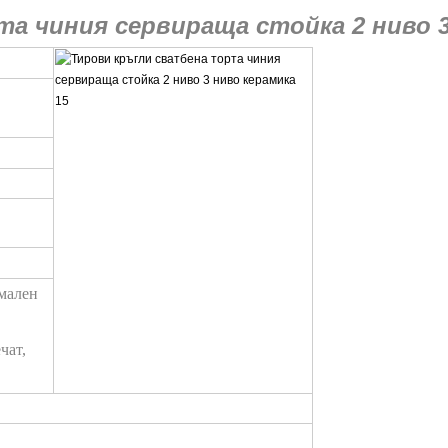
рмален
чат,