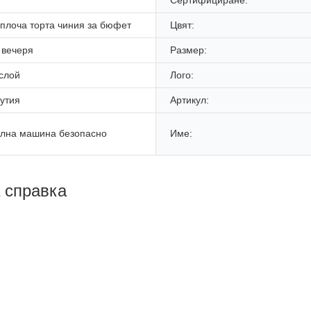
плоча торта чиния за бюфет
Цвят:
 вечеря
Размер:
 слой
Лого:
утия
Артикул:
лна машина безопасно
Име:
а справка