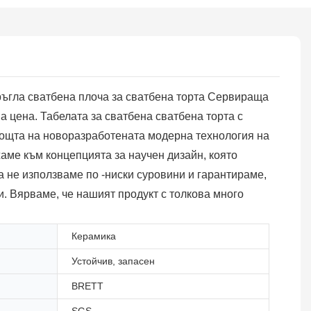
кръгла сватбена плоча за сватбена торта Сервираща
а цена. Табелата за сватбена сватбена торта с
омощта на новоразработената модерна технология на
аме към концепцията за научен дизайн, която
 не използваме по -ниски суровини и гарантираме,
и. Вярваме, че нашият продукт с толкова много
Керамика
Устойчив, запасен
BRETT
SGS