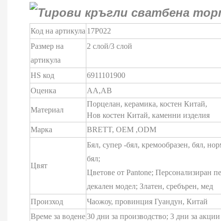
Код на артикула
17P022
Размер на
2 слой/3 слой
артикула
HS код
6911101900
Оценка
AA,AB
Порцелан, керамика, костен Китай,
Материал
Нов костен Китай, каменни изделия
Марка
BRETT,
OEM
,ODM
Бял, супер -бял, кремообразен, бял, но
бял;
Цвят
Цветове от Pantone; Персонализиран пе
декален модел; Златен, сребърен, мед
Произход
Чаожоу, провинция Гуандун, Китай
Време за водене
30 дни за производство; 3 дни за акции