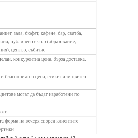
нкет, зала, бюфет, кафене, бар, сватба,
зина, публичен сектор (образование,
ния), център, събитие
елан, конкурентна цена, бърза доставка,
 и благоприятна цена, етикет или цветен
 цветове могат да бъдат изработени по
вото
та форма на вечеря според клиентите
ертежи