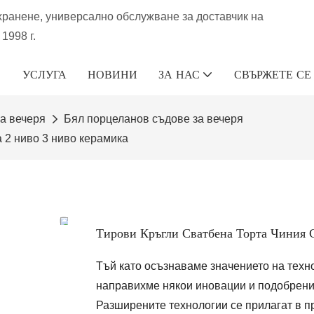
хранене, универсално обслужване за доставчик на
1998 г.
УСЛУГА
НОВИНИ
ЗА НАС
СВЪРЖЕТЕ СЕ
а вечеря
Бял порцеланов съдове за вечеря
 2 ниво 3 ниво керамика
Тирови Кръгли Сватбена Торта Чиния 
Тъй като осъзнаваме значението на техн
направихме някои иновации и подобрени
Разширените технологии се прилагат в п