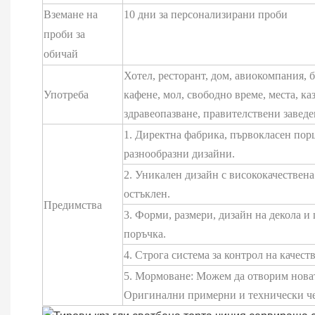
Вземане на
10 дни за персонализирани проби
проби за
обичай
Хотел, ресторант, дом, авиокомпания, ба
Употреба
кафене, мол, свободно време, места, ка
здравеопазване, правителствени заведе
1. Директна фабрика, първокласен порц
разнообразни дизайни.
2. Уникален дизайн с висококачествена
остъклен.
Предимства
3. Форми, размери, дизайн на декола и
поръчка.
4. Строга система за контрол на качест
5. Мормоване: Можем да отворим нова
Оригинални примерни и технически ч