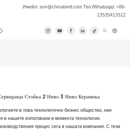
Имейл:
ann@chinabrett.com
Тел./Whatsapp: +86-
13535413512
 С НАС
Сервираща Стойка 2 Ниво 3 Ниво Керамика
ологиите в това технологично бизнес общество, ние
я в нашите използвани в момента технологии.
роизводствения процес сега в нашата компания. С тези