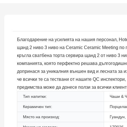
Благодарение на усилията на нашия персонал, Hote
щанд 2 ниво 3 ниво на Ceramic Ceramic Meeting по 
кръгла сватбена торта сервира щанд 2 от ниво 3 н
компанията, която перфектно решава дългогодишнит
допринася за уникалния външен вид и лесната за и
че всички те са тествани от нашите QC инспектори,
предимства може да донесе ползи за всички клиент
Тип напитки:
Чаши & 
Керамичен тип:
Порцела
Място на произход:
Гуандун,
Номер на модела:
17P026