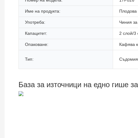
Име на продукта:
Плодова 
Употреба:
Чиния за
Капацитет:
2 слой/3
Опаковане:
Кафява к
Тип:
Съдомия
База за източници на едно гише з