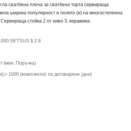
гла сватбена плоча за сватбена торта сервираща
учила широка популярност в полето (и) на многостепенна
 Сервираща стойка 2 от ниво 3, керамика.
 1000 SETSUS $ 2.9
кт (мин. Поръчка)
ни),> 1000 (комплекти): по договаряне (дни)