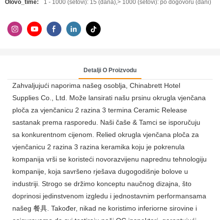
Olovo_time:
1 - 1000 (setovi): 15 (dana),> 1000 (setovi): po dogovoru (dani)
Detalji O Proizvodu
Zahvaljujući naporima našeg osoblja, Chinabrett Hotel
Supplies Co., Ltd. Može lansirati našu prsinu okrugla vjenčana
ploča za vjenčanicu 2 razina 3 termina Ceramic Release
sastanak prema rasporedu. Naši čaše & Tamci se isporučuju
sa konkurentnom cijenom. Relied okrugla vjenčana ploča za
vjenčanicu 2 razina 3 razina keramika koju je pokrenula
kompanija vrši se koristeći novorazvijenu naprednu tehnologiju
kompanije, koja savršeno rješava dugogodišnje bolove u
industriji. Strogo se držimo konceptu naučnog dizajna, što
doprinosi jedinstvenom izgledu i jednostavnim performansama
našeg 餐具. Također, nikad ne koristimo inferiorne sirovine i