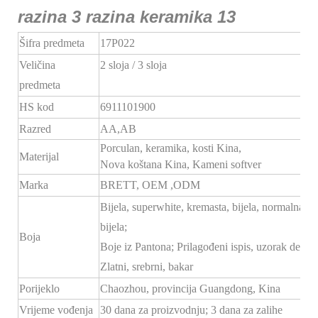
Šifra predmeta
17P022
Veličina
2 sloja / 3 sloja
predmeta
HS kod
6911101900
Razred
AA,AB
Porculan, keramika, kosti Kina,
Materijal
Nova koštana Kina, Kameni softver
Marka
BRETT,
OEM
,ODM
Bijela, superwhite, kremasta, bijela, normalna
bijela;
Boja
Boje iz Pantona; Prilagođeni ispis, uzorak dekala
Zlatni, srebrni, bakar
Porijeklo
Chaozhou, provincija Guangdong, Kina
Vrijeme vođenja
30 dana za proizvodnju; 3 dana za zalihe