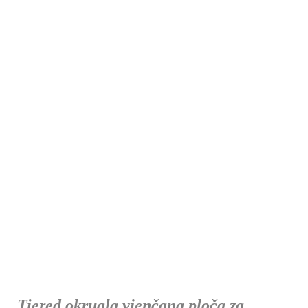
Tiered okrugla vjenčana ploča za