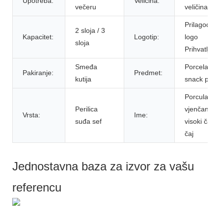
Upotreba:
Veličina:
večeru
veličina
Prilagođeni
2 sloja / 3
Kapacitet:
Logotip:
logo
sloja
Prihvatljiv
Smeđa
Porcelansk
Pakiranje:
Predmet:
kutija
snack ploč
Porculan
Perilica
vjenčanje
Vrsta:
Ime:
suđa sef
visoki čaj z
čaj
Jednostavna baza za izvor za vašu
referencu