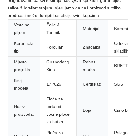
osiguravamo da svi testiraju naši QC inspektori, garantujući
šalice & Kvalitet tanjura. Vjerujemo da naš proizvod s toliko
prednosti može donijeti beneficije svim kupcima.
Vrsta sa
Šolje &
Materijal:
Keramika
piljom:
Tamnik
Keramički
Održivi, ​​
Porculan
Značajka:
tip:
skladište
Mjesto
Guangdong,
Robna
BRETT
porijekla:
Kina
marka:
Broj
17P026
Certifikat:
SGS
modela:
Ploča za
Naziv
tortu od
Boja:
Čisto bijelo
proizvoda:
voćne ploče
za buffet
Ploča za
Prilagođen