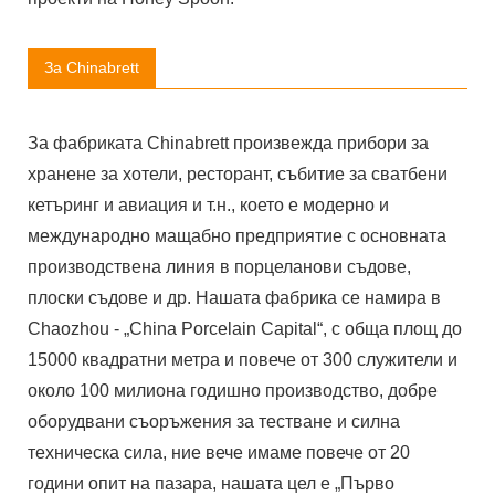
За Chinabrett
За фабриката Chinabrett произвежда прибори за
хранене за хотели, ресторант, събитие за сватбени
кетъринг и авиация и т.н., което е модерно и
международно мащабно предприятие с основната
производствена линия в порцеланови съдове,
плоски съдове и др. Нашата фабрика се намира в
Chaozhou - „China Porcelain Capital“, с обща площ до
15000 квадратни метра и повече от 300 служители и
около 100 милиона годишно производство, добре
оборудвани съоръжения за тестване и силна
техническа сила, ние вече имаме повече от 20
години опит на пазара, нашата цел е „Първо