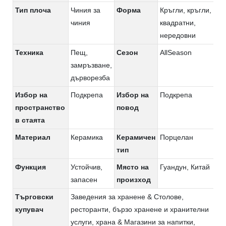
Тип плоча
Чиния за
Форма
Кръгли, кръгли,
чиния
квадратни,
нередовни
Техника
Пещ,
Сезон
AllSeason
замръзване,
дърворезба
Избор на
Подкрепа
Избор на
Подкрепа
пространство
повод
в стаята
Материал
Керамика
Керамичен
Порцелан
тип
Функция
Устойчив,
Място на
Гуандун, Китай
запасен
произход
Търговски
Заведения за хранене & Столове,
купувач
ресторанти, бързо хранене и хранителни
услуги, храна & Магазини за напитки,