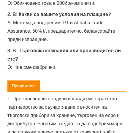
О: Обикновено това е 200бр/комплекти.
2. В: Какви са вашите условия на плащане?
A: Можем да подкрепим T/T и Alibaba Trade
Assurance. 50% t/t предварително, балансирайте
преди изпращане.
3. В: Търговска компания или производител ли
сте?
О: Ние сме фабрични.
Предимства
1. През последните години изградихме страхотно
партньорство за съучастяване с вносител на
търговски прибори за хранене, търговец на едро и
дистрибутор. Работим заедно, за да подобрим марж
и да получим повече поръчка от конкурент, който