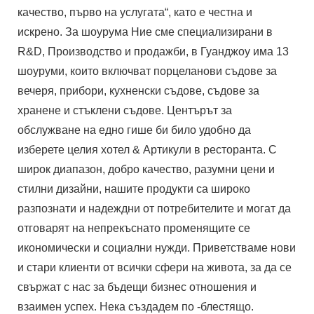
качество, първо на услугата“, като е честна и
искрено. За шоурума Ние сме специализирани в
R&D, Производство и продажби, в Гуанджоу има 13
шоуруми, които включват порцеланови съдове за
вечеря, прибори, кухненски съдове, съдове за
хранене и стъклени съдове. Центърът за
обслужване на едно гише би било удобно да
изберете целия хотел & Артикули в ресторанта. С
широк диапазон, добро качество, разумни цени и
стилни дизайни, нашите продукти са широко
разпознати и надеждни от потребителите и могат да
отговарят на непрекъснато променящите се
икономически и социални нужди. Приветстваме нови
и стари клиенти от всички сфери на живота, за да се
свържат с нас за бъдещи бизнес отношения и
взаимен успех. Нека създадем по -блестящо.