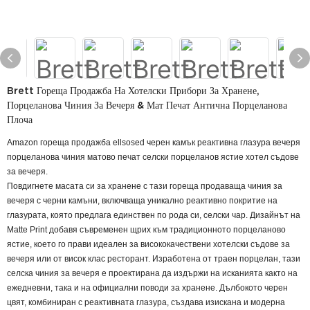
Brett Гореща Продажба На Хотелски Прибори За Хранене,
Порцеланова Чиния За Вечеря & Мат Печат Антична Порцеланова
Плоча
Amazon гореща продажба ellsosed черен камък реактивна глазура вечеря
порцеланова чиния матово печат селски порцеланов ястие хотел съдове
за вечеря.
Повдигнете масата си за хранене с тази гореща продаваща чиния за
вечеря с черни камъни, включваща уникално реактивно покритие на
глазурата, която предлага единствен по рода си, селски чар. Дизайнът на
Matte Print добавя съвременен щрих към традиционното порцеланово
ястие, което го прави идеален за висококачествени хотелски съдове за
вечеря или от висок клас ресторант. Изработена от траен порцелан, тази
селска чиния за вечеря е проектирана да издържи на исканията както на
ежедневни, така и на официални поводи за хранене. Дълбокото черен
цвят, комбиниран с реактивната глазура, създава изискана и модерна