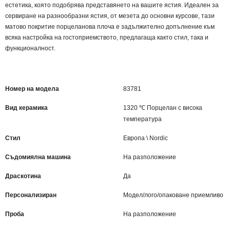
естетика, която подобрява представянето на вашите ястия. Идеален за
сервиране на разнообразни ястия, от мезета до основни курсове, тази
матово покритие порцеланова плоча е задължително допълнение към
всяка настройка на гостоприемството, предлагаща както стил, така и
функционалност.
Номер на модела
83781
Вид керамика
1320 ℃ Порцелан с висока
температура
Стил
Европа \ Nordic
Съдомиялна машина
На разположение
Драскотина
Да
Персонализиран
Модел/лого/опаковане приемливо
Проба
На разположение