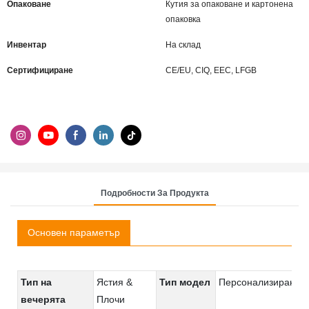
Опаковане
Кутия за опаковане и картонена
опаковка
Инвентар
На склад
Сертифициране
CE/EU, CIQ, EEC, LFGB
Подробности За Продукта
Основен параметър
Тип на
Ястия &
Тип модел
Персонализиран
вечерята
Плочи