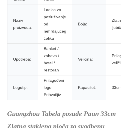
Ladica za
posluživanje
Naziv
Zlatno /
od
Boja:
proizvoda:
ljubičast
nehrđajućeg
čelika
Banket /
zabava /
Prilagođ
Upotreba:
Veličina:
hotel /
veličina
restoran
Prilagođeni
Logotip:
logo
Kapacitet:
33cm
Prihvatljiv
Guangzhou Tabela posuđe Paun 33cm
Zlatna staklena ploča za svadbenu