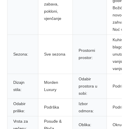
godina,
zabava,
Božić,
pokloni,
novogodi
vjenčanje
zahvalnos
Noć vješt
Kuhinja,
blagovao
Prostorni
Sezona:
Sve sezona
unutarnji 
prostor:
vanjski,
vanjski
Odabir
Dizajn
Morden
prostora u
Podrška
stila:
Luxury
sobi:
Odabir
Izbor
Podrška
Podrška
prilike:
odmora:
Vrsta za
Posuđe &
Oblika:
Okrugli
večeru:
Ploča