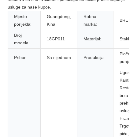
usluge za naše kupce.
Mjesto
Guangdong,
Robna
BRETT
porijekla:
Kina
marka:
Broj
18GP011
Materijal:
Staklo, s
modela:
Ploča za
Pribor:
Sa nijednom
Produkcija:
punjač
Ugostitelj
Kantine,
Restoran
brza hran
prehram
usluge,
Hrana &
Trgovine
pića,