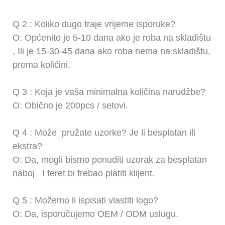
Q
2
: Koliko dugo traje vrijeme isporuke?
O: Općenito je 5-10 dana ako je roba na skladištu
,
Ili je 15-30-45 dana ako roba nema na skladištu,
prema količini.
Q
3
: Koja je vaša minimalna količina narudžbe?
O: Obično je 200pcs / setovi.
Q
4
:
Može
pružate uzorke? Je li besplatan ili
ekstra?
O: Da, mogli bismo ponuditi uzorak za besplatan
naboj
I teret bi trebao platiti klijent.
Q
5
: Možemo li ispisati vlastiti logo?
O: Da, isporučujemo OEM / ODM uslugu.