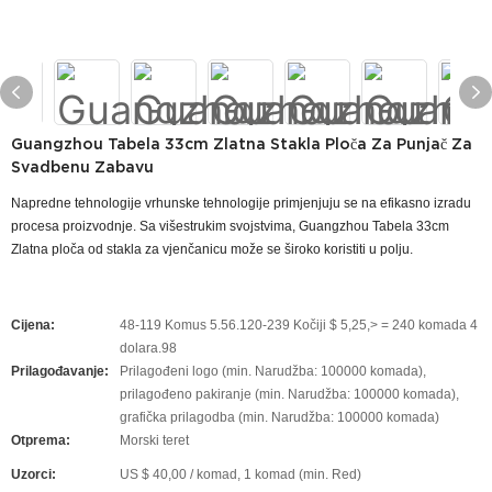
Guangzhou Tabela 33cm Zlatna Stakla Ploča Za Punjač Za
Svadbenu Zabavu
Napredne tehnologije vrhunske tehnologije primjenjuju se na efikasno izradu
procesa proizvodnje. Sa višestrukim svojstvima, Guangzhou Tabela 33cm
Zlatna ploča od stakla za vjenčanicu može se široko koristiti u polju.
Cijena:
48-119 Komus 5.56.120-239 Kočiji $ 5,25,> = 240 komada 4
dolara.98
Prilagođavanje:
Prilagođeni logo (min. Narudžba: 100000 komada),
prilagođeno pakiranje (min. Narudžba: 100000 komada),
grafička prilagodba (min. Narudžba: 100000 komada)
Otprema:
Morski teret
Uzorci:
US $ 40,00 / komad, 1 komad (min. Red)