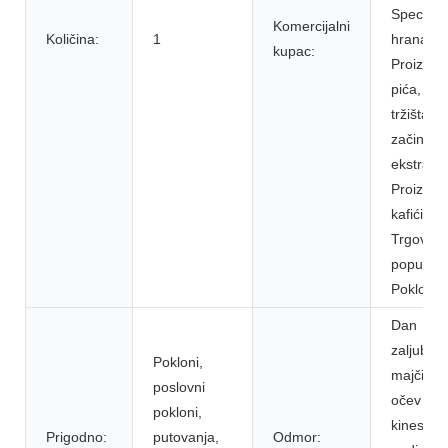
Specijali
Komercijalni
Količina:
1
hrana &
kupac:
Proizvod
pića, Su
tržišta, h
začin i
ekstrakt
Proizvod
kafići i ka
Trgovine
popušta,
Poklone
Dan
zaljubljen
Pokloni,
majčin d
poslovni
očev dan
pokloni,
kineska 
Prigodno:
putovanja,
Odmor: