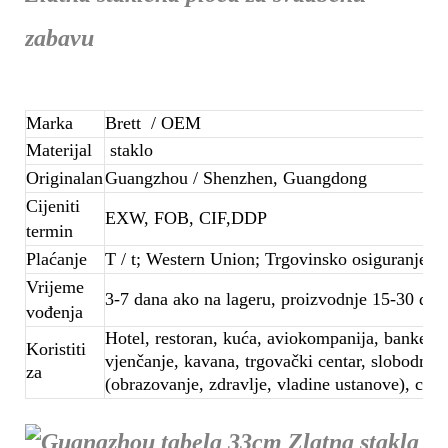
zabavu
Marka
Brett
/ OEM
Materijal
staklo
Originalan
Guangzhou / Shenzhen, Guangdong
Cijeniti
EXW, FOB, CIF,DDP
termin
Plaćanje
T / t; Western Union; Trgovinsko osiguranje
Vrijeme
3-7 dana ako na lageru, proizvodnje 15-30 dana
vođenja
Hotel, restoran, kuća, aviokompanija, banketna 
Koristiti
vjenčanje, kavana, trgovački centar, slobodno 
za
(obrazovanje, zdravlje, vladine ustanove), cent