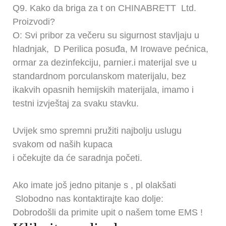
Q9.
Kako da briga za
t
on
CHINABRETT
Ltd.
Proizvodi?
O: Svi pribor za večeru su sigurnost stavljaju u
hladnjak,
D
Perilica posuđa,
M
Irowave pećnica,
ormar za dezinfekciju, parnier.i materijal sve u
standardnom porculanskom materijalu, bez
ikakvih opasnih hemijskih materijala, imamo i
testni izvještaj za svaku stavku.
Uvijek smo spremni pružiti najbolju uslugu
svakom od naših kupaca
i očekujte da će saradnja početi.
Ako imate još jedno pitanje
s
, pl
olakšati
Slobodno nas kontaktirajte kao dolje:
Dobrodošli da primite upit o našem tome
EMS
!