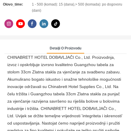
Olovo_time:
1 - 500 (komad): 15 (dana),> 500 (komada): po dogovoru
(dani)
Detalji O Proizvodu
CHINABRETT HOTEL DOBAVLJAČI Co., Ltd. Proizvodnja,
izvoz i opskrbljuje izvrsno kvalitetno Guangzhou tabela za
stolom 33cm Zlatna stakla za vjenčanje za svadbenu zabavu.
Akumulirano bogato iskustvo i snažne tehnološke mogućnosti
inovacije održavali su Chinabrett Hotel Supplies Co., Ltd. Na
čelu tržišta i Guangzhou tabela 33cm Zlatna stakla za punjač
za vjenčanje razvijena savršeno su riješila bolove u bolovima
industrije i tržišta. CHINABRETT HOTEL DOBAVLJAČI Co.,
Ltd. Uvijek se držite temeljne vrijednosti 'integriteta i iskrenosti'
od uspostavljanja. Nastojat ćemo naprijed proizvodnji i pružiti
sredstva za fino kvalitetni i pokušajte se teško pružiti najbolje