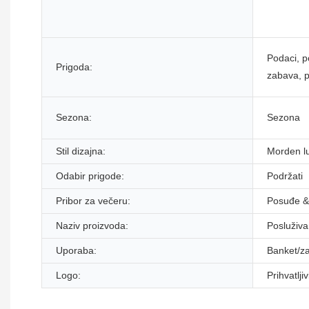
Podaci, p
Prigoda:
zabava, p
Sezona:
Sezona
Stil dizajna:
Morden l
Odabir prigode:
Podržati
Pribor za večeru:
Posuđe & 
Naziv proizvoda:
Posluživa
Uporaba:
Banket/za
Logo:
Prihvatlji