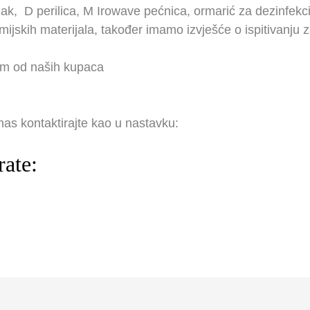
jak,
D
perilica,
M
Irowave pećnica, ormarić za dezinfekci
ijskih materijala, također imamo izvješće o ispitivanju 
kom od naših kupaca
as kontaktirajte kao u nastavku:
rate: