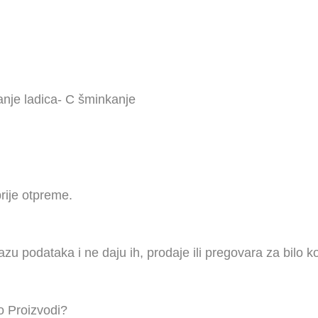
anje ladica-
C
šminkanje
rije otpreme.
u podataka i ne daju ih, prodaje ili pregovara za bilo 
 Proizvodi?