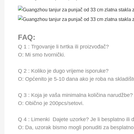
FAQ:
Q
1
: Trgovanje li tvrtka ili proizvođač?
O: Mi smo tvornički.
Q
2
: Koliko je dugo vrijeme isporuke?
O: Općenito je 5-10 dana ako je roba na skladiš
Q
3
: Koja je vaša minimalna količina narudžbe?
O: Obično je 200pcs/setovi.
Q
4
:
Limenki
Dajete uzorke? Je li besplatno ili
O: Da, uzorak bismo mogli ponuditi za besplatn