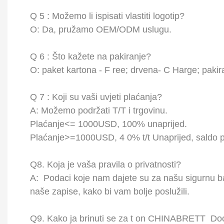
Q
5
: Možemo li ispisati vlastiti logotip?
O: Da, pružamo OEM/ODM uslugu.
Q
6
: Što kažete na pakiranje?
O: paket kartona -
F
ree; drvena-
C
Harge; pakir
Q
7
: Koji su vaši uvjeti plaćanja?
A:
Možemo podržati T/T i trgovinu.
Plaćanje<= 1000USD, 100% unaprijed.
Plaćanje>=1000USD,
4
0% t/t Unaprijed, saldo p
Q8.
Koja je vaša pravila o privatnosti?
A:
Podaci koje nam dajete su za našu sigurnu baz
naše zapise, kako bi vam bolje poslužili.
Q9.
Kako ja brinuti se za
t
on
CHINABRETT
Doo