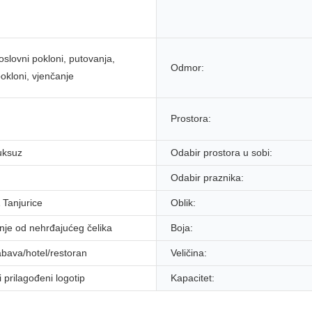
oslovni pokloni, putovanja,
Odmor:
okloni, vjenčanje
Prostora:
uksuz
Odabir prostora u sobi:
Odabir praznika:
Tanjurice
Oblik:
nje od nehrđajućeg čelika
Boja:
bava/hotel/restoran
Veličina:
vi prilagođeni logotip
Kapacitet: