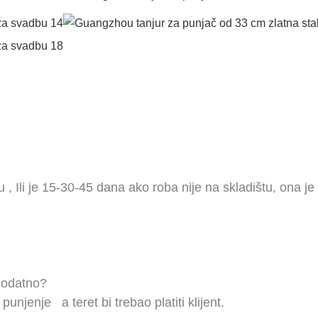
tu
,
Ili je 15-30-45 dana ako roba nije na skladištu, ona je 
 dodatno?
o punjenje
a teret bi trebao platiti klijent.