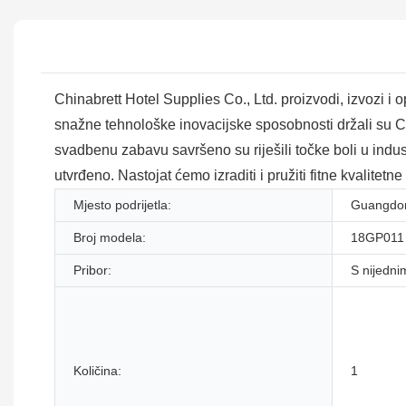
Chinabrett Hotel Supplies Co., Ltd. proizvodi, izvozi i
snažne tehnološke inovacijske sposobnosti držali su Ch
svadbenu zabavu savršeno su riješili točke boli u industri
utvrđeno. Nastojat ćemo izraditi i pružiti fitne kvalitetn
Mjesto podrijetla:
Guangdon
Broj modela:
18GP011
Pribor:
S nijedni
Količina:
1