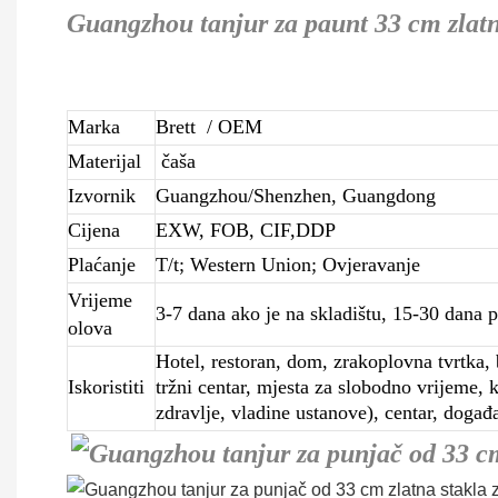
Guangzhou tanjur za paunt 33 cm zlatn
Marka
Brett
/ OEM
Materijal
čaša
Izvornik
Guangzhou/Shenzhen, Guangdong
Cijena
EXW, FOB, CIF,DDP
Plaćanje
T/t; Western Union; Ovjeravanje
Vrijeme
3-7 dana ako je na skladištu, 15-30 dana p
olova
Hotel, restoran, dom, zrakoplovna tvrtka, b
Iskoristiti
tržni centar, mjesta za slobodno vrijeme, 
zdravlje, vladine ustanove), centar, događ