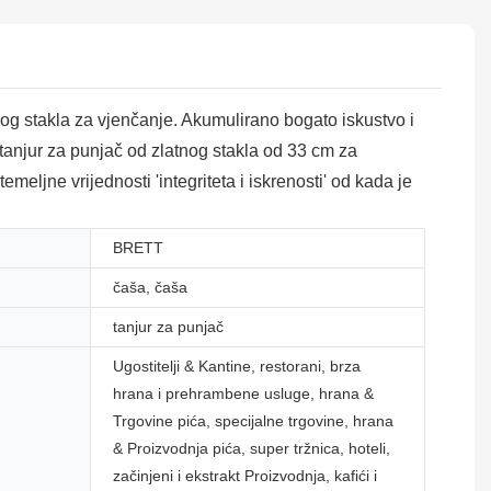
tnog stakla za vjenčanje. Akumulirano bogato iskustvo i
tanjur za punjač od zlatnog stakla od 33 cm za
emeljne vrijednosti 'integriteta i iskrenosti' od kada je
BRETT
čaša, čaša
tanjur za punjač
Ugostitelji & Kantine, restorani, brza
hrana i prehrambene usluge, hrana &
Trgovine pića, specijalne trgovine, hrana
& Proizvodnja pića, super tržnica, hoteli,
začinjeni i ekstrakt Proizvodnja, kafići i