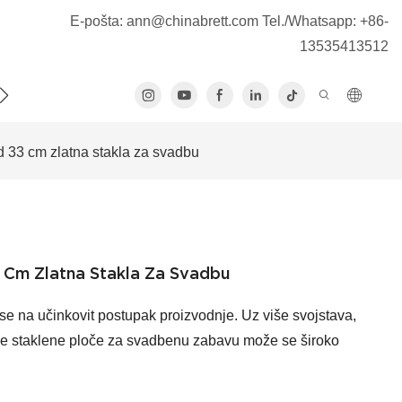
E-pošta:
ann@chinabrett.com
Tel./Whatsapp: +86-
13535413512
E NAS
 33 cm zlatna stakla za svadbu
 Cm Zlatna Stakla Za Svadbu
e na učinkovit postupak proizvodnje. Uz više svojstava,
e staklene ploče za svadbenu zabavu može se široko