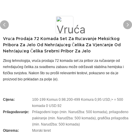
Vruća Prodaja 72 Komada Set Za Ručavanje Meksičkog
Pribora Za Jelo Od Nehrđajućeg Čelika Za Vjenčanje Od
Nehrđajućeg Čelika Srebrni Pribor Za Jelo
Zbog tehnologija, vruća prodaja 72 komada set za pribor za ručavanje od
nehrđajućeg čelika za svadbenu zabavu može održavati stabilna hemijska i
fizička svojstva. Nakon što su prošli relevantni testovi, pokazano se da je
proizvod bio prikladan za polje (e).
Cijena:
100-199 Komus 0.98.200-499 Komura 0,95 USD,> = 500
komada 0 USD.92
Prilagođavanje:
Prilagođeni logo (min. Narudžba: 500 komada), prilagođeno
pakiranje (min. Narudžba: 500 komada), grafička prilagodba
(min. Narudžba: 500 komada)
Otprema:
Morski teret