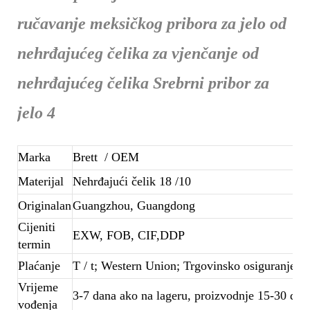
Marka
Brett
/ OEM
Materijal
Nehrđajući čelik 18 /10
Originalan
Guangzhou, Guangdong
Cijeniti
EXW, FOB, CIF,DDP
termin
Plaćanje
T / t; Western Union; Trgovinsko osiguranje
Vrijeme
3-7 dana ako na lageru, proizvodnje 15-30 dana
vođenja