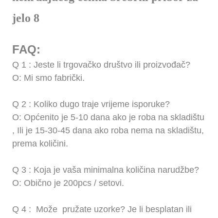
FAQ:
Q
1
: Jeste li trgovačko društvo ili proizvođač?
O: Mi smo fabrički.
Q
2
: Koliko dugo traje vrijeme isporuke?
O: Općenito je 5-10 dana ako je roba na skladištu
,
Ili je 15-30-45 dana ako roba nema na skladištu,
prema količini.
Q
3
: Koja je vaša minimalna količina narudžbe?
O: Obično je 200pcs / setovi.
Q
4
:
Može
pružate uzorke? Je li besplatan ili