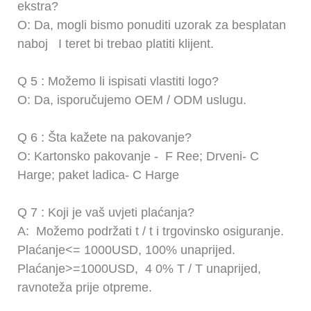
ekstra?
O: Da, mogli bismo ponuditi uzorak za besplatan
naboj
I teret bi trebao platiti klijent.
Q
5
: Možemo li ispisati vlastiti logo?
O: Da, isporučujemo OEM / ODM uslugu.
Q
6
: Šta kažete na pakovanje?
O: Kartonsko pakovanje -
F
Ree; Drveni-
C
Harge; paket ladica-
C
Harge
Q
7
: Koji je vaš uvjeti plaćanja?
A:
Možemo podržati t / t i trgovinsko osiguranje.
Plaćanje<= 1000USD, 100% unaprijed.
Plaćanje>=1000USD,
4
0% T / T unaprijed,
ravnoteža prije otpreme.