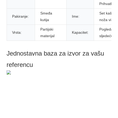
Prihvatljiv
Smeđa
Set kašičic
Pakiranje:
Ime:
kutija
noža vilica
Partijski
Pogledajte
Vrsta:
Kapacitet:
materijal
sljedeću sl
Jednostavna baza za izvor za vašu
referencu