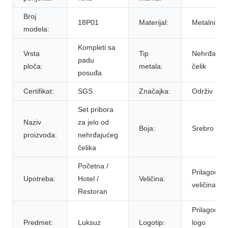
Broj
18P01
Materijal:
Metalni
modela:
Kompleti sa
Vrsta
Tip
Nehrđajući
padu
ploča:
metala:
čelik
posuđa
Certifikat:
SGS
Značajka:
Održiv
Set pribora
Naziv
za jelo od
Boja:
Srebro
proizvoda:
nehrđajućeg
čelika
Početna /
Prilagođen
Upotreba:
Hotel /
Veličina:
veličina
Restoran
Prilagođeni
Predmet:
Luksuz
Logotip:
logo