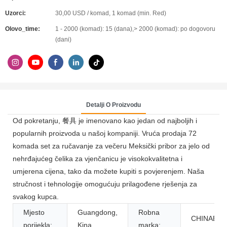
Uzorci:
30,00 USD / komad, 1 komad (min. Red)
Olovo_time:
1 - 2000 (komad): 15 (dana),> 2000 (komad): po dogovoru
(dani)
Detalji O Proizvodu
Od pokretanju, 餐具 je imenovano kao jedan od najboljih i
popularnih proizvoda u našoj kompaniji. Vruća prodaja 72
komada set za ručavanje za večeru Meksički pribor za jelo od
nehrđajućeg čelika za vjenčanicu je visokokvalitetna i
umjerena cijena, tako da možete kupiti s povjerenjem. Naša
stručnost i tehnologije omogućuju prilagođene rješenja za
svakog kupca.
Mjesto
Guangdong,
Robna
CHINABR
porijekla:
Kina
marka: