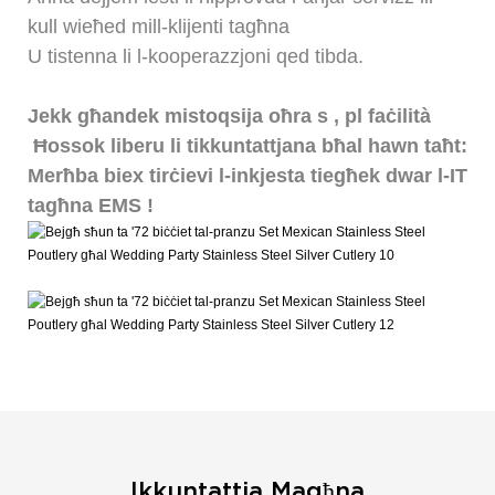
kull wieħed mill-klijenti tagħna
U tistenna li l-kooperazzjoni qed tibda.
Jekk għandek mistoqsija oħra
s
, pl
faċilità
Ħossok liberu li tikkuntattjana bħal hawn taħt:
Merħba biex tirċievi l-inkjesta tiegħek dwar l-IT
tagħna
EMS
!
Ikkuntattja Magħna