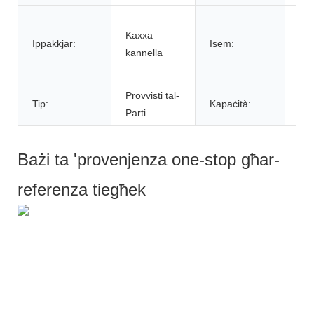
Set
Kaxxa
'ku
Ippakkjar:
Isem:
kannella
sik
fur
Provvisti tal-
Ara
Tip:
Kapaċità:
Parti
li ġ
Bażi ta 'provenjenza one-stop għar-
referenza tiegħek