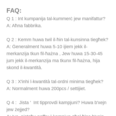
FAQ:
Q
1
: Int kumpanija tal-kummerċ jew manifattur?
A: Aħna fabbrika.
Q
2
: Kemm huwa twil il-ħin tal-kunsinna tiegħek?
A: Ġeneralment huwa 5-10 ijiem jekk il-
merkanzija tkun fil-ħażna
,
Jew huwa 15-30-45
jum jekk il-merkanzija ma tkunx fil-ħażna, hija
skond il-kwantità.
Q
3
: X'inhi l-kwantità tal-ordni minima tiegħek?
A: Normalment huwa 200pcs / settijiet.
Q
4
:
Jista '
Int tipprovdi kampjuni? Huwa b'xejn
jew żejjed?