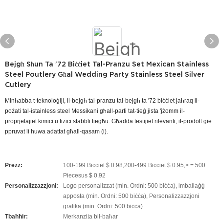
Bejgħ Sħun Ta '72 Biċċiet Tal-Pranzu Set Mexican Stainless
Steel Poutlery Għal Wedding Party Stainless Steel Silver
Cutlery
Minħabba t-teknoloġiji, il-bejgħ tal-pranzu tal-bejgħ ta '72 biċċiet jaħraq il-
pożati tal-istainless steel Messikani għall-parti tat-tieġ jista 'jżomm il-
proprjetajiet kimiċi u fiżiċi stabbli tiegħu. Għadda testijiet rilevanti, il-prodott ġie
ppruvat li huwa adattat għall-qasam (i).
Prezz:
100-199 Biċċiet $ 0.98,200-499 Biċċiet $ 0.95,> = 500
Piecesus $ 0.92
Personalizzazzjoni:
Logo personalizzat (min. Ordni: 500 biċċa), imballaġġ
apposta (min. Ordni: 500 biċċa), Personalizzazzjoni
grafika (min. Ordni: 500 biċċa)
Tbaħħir:
Merkanzija bil-baħar