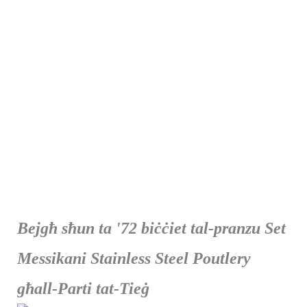
Bejgħ sħun ta '72 biċċiet tal-pranzu Set
Messikani Stainless Steel Poutlery
għall-Parti tat-Tieġ