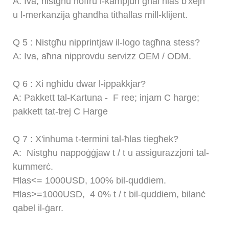
A: Iva, nistgħu noffru l-kampjun għal ħlas b'xejn
u l-merkanzija għandha titħallas mill-klijent.
Q
5
: Nistgħu nipprintjaw il-logo tagħna stess?
A: Iva, aħna nipprovdu servizz OEM / ODM.
Q
6
: Xi ngħidu dwar l-ippakkjar?
A: Pakkett tal-Kartuna -
F
ree; injam
C
harge;
pakkett tat-trej
C
Harge
Q
7
: X'inhuma t-termini tal-ħlas tiegħek?
A:
Nistgħu nappoġġjaw t / t u assigurazzjoni tal-
kummerċ.
Ħlas<= 1000USD, 100% bil-quddiem.
Ħlas>=1000USD,
4
0% t / t bil-quddiem, bilanċ
qabel il-ġarr.