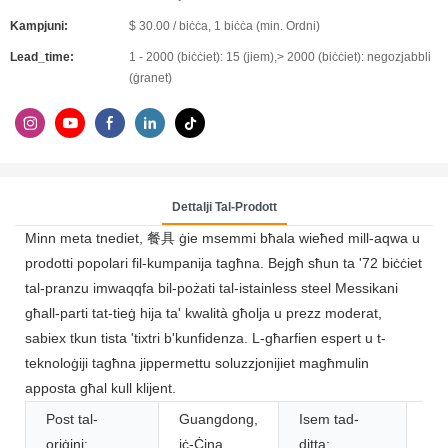
Kampjuni:
$ 30.00 / biċċa, 1 biċċa (min. Ordni)
Lead_time:
1 - 2000 (biċċiet): 15 (jiem),> 2000 (biċċiet): negozjabbli
(ġranet)
Dettalji Tal-Prodott
Minn meta tnediet, 餐具 ġie msemmi bħala wieħed mill-aqwa u
prodotti popolari fil-kumpanija tagħna. Bejgħ sħun ta '72 biċċiet
tal-pranzu imwaqqfa bil-pożati tal-istainless steel Messikani
għall-parti tat-tieġ hija ta' kwalità għolja u prezz moderat,
sabiex tkun tista 'tixtri b'kunfidenza. L-għarfien espert u t-
teknoloġiji tagħna jippermettu soluzzjonijiet magħmulin
apposta għal kull klijent.
Post tal-
Guangdong,
Isem tad-
CH
oriġini:
iċ-Ċina
ditta: