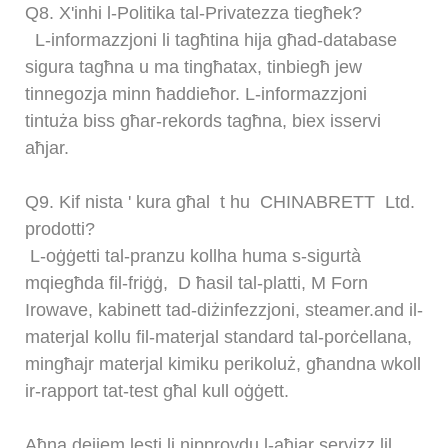
Q8.
X'inhi l-Politika tal-Privatezza tiegħek?
L-informazzjoni li tagħtina hija għad-database
sigura tagħna u ma tingħatax, tinbiegħ jew
tinnegozja minn ħaddieħor. L-informazzjoni
tintuża biss għar-rekords tagħna, biex isservi
aħjar.
Q9.
Kif nista ' kura għal
t
hu
CHINABRETT
Ltd.
prodotti?
L-oġġetti tal-pranzu kollha huma s-sigurtà
mqiegħda fil-friġġ,
D
ħasil tal-platti,
M
Forn
Irowave, kabinett tad-diżinfezzjoni, steamer.and il-
materjal kollu fil-materjal standard tal-porċellana,
mingħajr materjal kimiku perikoluż, għandna wkoll
ir-rapport tat-test għal kull oġġett.
Aħna dejjem lesti li nipprovdu l-aħjar servizz lil