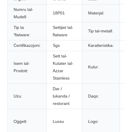
Numru tal-
18P01
Materjal:
Met
Mudell:
Tip ta
Settijiet tal-
Azz
Tip tal-metall:
'flatware:
flatware
jis
Ċertifikazzjoni:
Sgs
Karatteristika:
Sos
Sett tal-
Isem tal-
Kutater tal-
Kulur:
Fi
Prodott:
Azzar
Stainless
Dar /
Da
Użu:
lukanda /
Daqs:
per
restorant
Lo
Oġġett:
Lussu
Logo:
per
aċċ