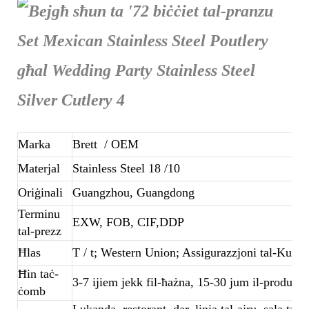
Marka
Brett
/ OEM
Materjal
Stainless Steel 18 /10
Oriġinali
Guangzhou, Guangdong
Terminu
EXW, FOB, CIF,DDP
tal-prezz
Ħlas
T / t; Western Union; Assigurazzjoni tal-Kum
Ħin taċ-
3-7 ijiem jekk fil-ħażna, 15-30 jum il-produzzj
ċomb
Lukanda, restorant, dar, linja tal-ajru, sala tal-b