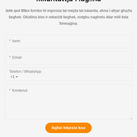
Jekk qed tfittex fornitur bl-ingrossa tal-mejda tal-lukanda, aħna l-aħjar għażla
tiegħek. Għidilna biss ir-rekwiżiti tiegħek, nistgħu nagħmlu iktar milli tista
'timmaġina.
Isem
Email
Telefon / WhatsApp
+1
Kontenut
Ibgħat Inkjesta Issa