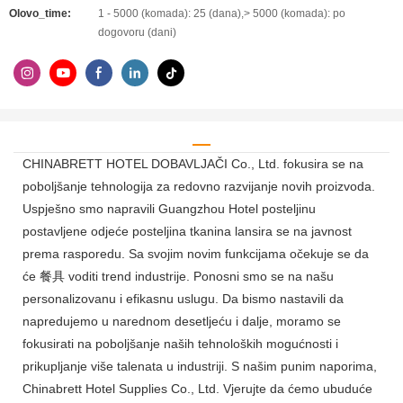
Olovo_time:
1 - 5000 (komada): 25 (dana),> 5000 (komada): po
dogovoru (dani)
CHINABRETT HOTEL DOBAVLJAČI Co., Ltd. fokusira se na
poboljšanje tehnologija za redovno razvijanje novih proizvoda.
Uspješno smo napravili Guangzhou Hotel posteljinu
postavljene odjeće posteljina tkanina lansira se na javnost
prema rasporedu. Sa svojim novim funkcijama očekuje se da
će 餐具 voditi trend industrije. Ponosni smo se na našu
personalizovanu i efikasnu uslugu. Da bismo nastavili da
napredujemo u narednom desetljeću i dalje, moramo se
fokusirati na poboljšanje naših tehnoloških mogućnosti i
prikupljanje više talenata u industriji. S našim punim naporima,
Chinabrett Hotel Supplies Co., Ltd. Vjerujte da ćemo ubuduće