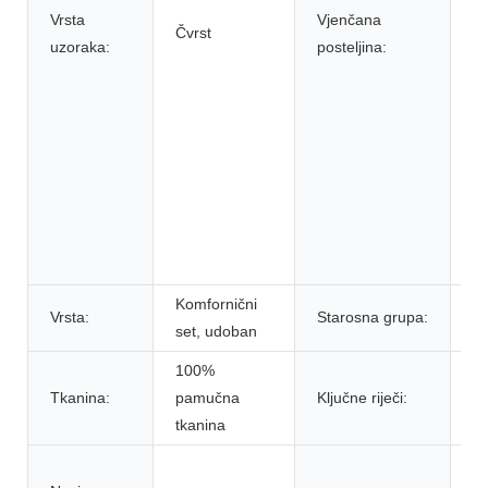
Vrsta
Vjenčana
ja
Čvrst
uzoraka:
posteljina:
p
s
pr
vj
sj
ko
vj
še
k
Komfornični
O
Vrsta:
Starosna grupa:
set, udoban
o
100%
H
Tkanina:
pamučna
Ključne riječi:
bi
tkanina
li
Zl