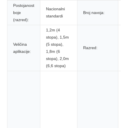
Postojanost
Nacionalni
boje
Broj navoja:
3
standardi
(razred):
1,2m (4
stopa), 1,5m
Veličina
(5 stopa),
Razred:
R
aplikacije:
1,8m (6
stopa), 2,0m
(6,6 stopa)
Vj
dv
ko
vj
če
ko
vj
ja