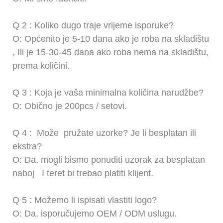
Q
2
: Koliko dugo traje vrijeme isporuke?
O: Općenito je 5-10 dana ako je roba na skladištu
,
Ili je 15-30-45 dana ako roba nema na skladištu,
prema količini.
Q
3
: Koja je vaša minimalna količina narudžbe?
O: Obično je 200pcs / setovi.
Q
4
:
Može
pružate uzorke? Je li besplatan ili
ekstra?
O: Da, mogli bismo ponuditi uzorak za besplatan
naboj
I teret bi trebao platiti klijent.
Q
5
: Možemo li ispisati vlastiti logo?
O: Da, isporučujemo OEM / ODM uslugu.