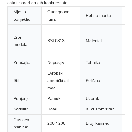
ostati ispred drugih konkurenata.
Mjesto
Guangdong,
Robna marka:
C
porijekla:
Kina
1
Broj
po
BSL0813
Materijal:
modela:
vl
s
Značajka:
Nepusljiv
Tehnika:
Ap
Evropski i
Stil:
američki stil,
Količina:
1
mod
Punjenje:
Pamuk
Uzorak:
Ve
Koristiti:
Hotel
is_customiziran:
D
Gustoća
200 * 200
Broj tkanine:
8
tkanine: