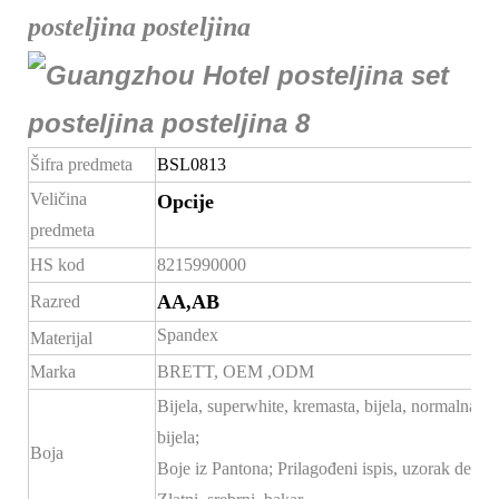
posteljina posteljina
Šifra predmeta
BSL0813
Veličina
Opcije
predmeta
HS kod
8215990000
AA,AB
Razred
Spandex
Materijal
Marka
BRETT,
OEM
,ODM
Bijela, superwhite, kremasta, bijela, normalna
bijela;
Boja
Boje iz Pantona; Prilagođeni ispis, uzorak dekala