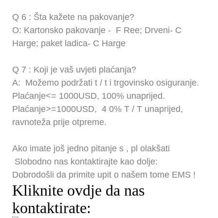
Q
6
: Šta kažete na pakovanje?
O: Kartonsko pakovanje -
F
Ree; Drveni-
C
Harge; paket ladica-
C
Harge
Q
7
: Koji je vaš uvjeti plaćanja?
A:
Možemo podržati t / t i trgovinsko osiguranje.
Plaćanje<= 1000USD, 100% unaprijed.
Plaćanje>=1000USD,
4
0% T / T unaprijed,
ravnoteža prije otpreme.
Ako imate još jedno pitanje
s
, pl
olakšati
Slobodno nas kontaktirajte kao dolje:
Dobrodošli da primite upit o našem tome
EMS
!
Kliknite ovdje da nas
kontaktirate: