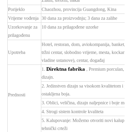
Zlatni, srebrni, bakar
Porijeklo
Chaozhou, provincija Guangdong, Kina
Vrijeme vođenja
30 dana za proizvodnju; 3 dana za zalihe
Uzorkovanje za
10 dana za prilagođene uzorke
prilagođenu
Hotel, restoran, dom, aviokompanija, banket, hodn
Upotreba
tržni centar, slobodno vrijeme, mesta, kockarnice
vladine ustanove), centar, događaj
Direktna fabrika
1.
, Premium porculan, konk
dizajn.
2. Jedinstven dizajn sa visokom kvalitetom i po
ostakljena boja.
Prednosti
3. Oblici, veličina, dizajn naljepnice i boje mogu 
4. Strogi sistem kontrole kvaliteta
5. Kalupovanje: Možemo otvoriti novi kalup za
tehnički crteži