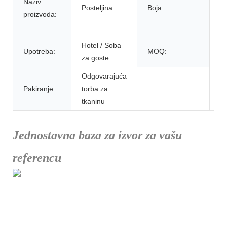
Naziv
cr
Posteljina
Boja:
proizvoda:
lj
ru
Hotel / Soba
Upotreba:
MOQ:
5
za goste
Odgovarajuća
Pakiranje:
torba za
tkaninu
Jednostavna baza za izvor za vašu
referencu