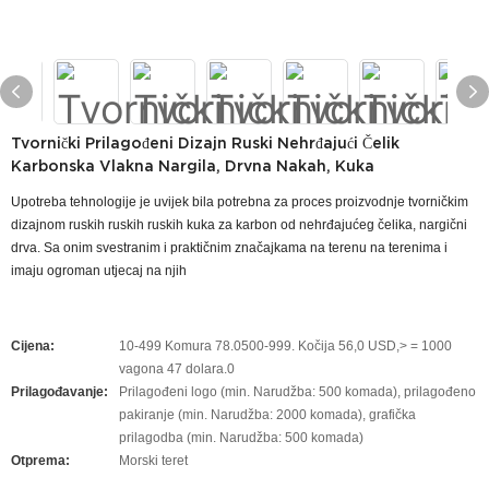
Tvornički Prilagođeni Dizajn Ruski Nehrđajući Čelik
Karbonska Vlakna Nargila, Drvna Nakah, Kuka
Upotreba tehnologije je uvijek bila potrebna za proces proizvodnje tvorničkim
dizajnom ruskih ruskih ruskih kuka za karbon od nehrđajućeg čelika, nargični
drva. Sa onim svestranim i praktičnim značajkama na terenu na terenima i
imaju ogroman utjecaj na njih
Cijena:
10-499 Komura 78.0500-999. Kočija 56,0 USD,> = 1000
vagona 47 dolara.0
Prilagođavanje:
Prilagođeni logo (min. Narudžba: 500 komada), prilagođeno
pakiranje (min. Narudžba: 2000 komada), grafička
prilagodba (min. Narudžba: 500 komada)
Otprema:
Morski teret