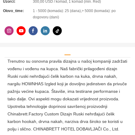
Uzorci:
300,00 USD / komad, 1 komad (min. Red)
Olovo_time:
1 - 5000 (komada): 25 (dana),> 5000 (komada): po
dogovoru (dani)
Trenutno su osnovna pravila dizajna u našoj kompaniji zadržati
vođenu i vođenu na kupca. Naš fabrički prilagođeni dizajn
Ruski ruski nehrđajući čelik karbon na kuka, drvna nakah,
nargilu HOWNHAS Izgled koji je dovoljno jedinstven da privuče
pažnju većine kupaca. Štaviše, ima testirane performanse i
tako dalje. Ovi aspekti mogu dokazati vrijednost proizvoda.
Upotreba tehnologije doprinosi savršenoj proizvodnji
Chinabrett.Factory Custom Dizajn Ruski nehrđajući čelik
karbon hookah, drvna nakah, narziva drva široko se koristi u
polju i slično. CHINABRETT HOTEL DOBAVLJAČI Co., Ltd.