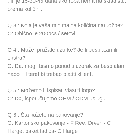
,
Ili je 15-30-45 dana ako roba nema na skladištu,
prema količini.
Q
3
: Koja je vaša minimalna količina narudžbe?
O: Obično je 200pcs / setovi.
Q
4
:
Može
pružate uzorke? Je li besplatan ili
ekstra?
O: Da, mogli bismo ponuditi uzorak za besplatan
naboj
I teret bi trebao platiti klijent.
Q
5
: Možemo li ispisati vlastiti logo?
O: Da, isporučujemo OEM / ODM uslugu.
Q
6
: Šta kažete na pakovanje?
O: Kartonsko pakovanje -
F
Ree; Drveni-
C
Harge; paket ladica-
C
Harge