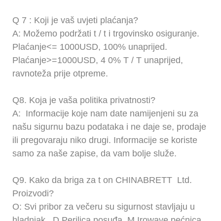
Q
7
: Koji je vaš uvjeti plaćanja?
A:
Možemo podržati t / t i trgovinsko osiguranje.
Plaćanje<= 1000USD, 100% unaprijed.
Plaćanje>=1000USD,
4
0% T / T unaprijed,
ravnoteža prije otpreme.
Q8.
Koja je vaša politika privatnosti?
A:
Informacije koje nam date namijenjeni su za
našu sigurnu bazu podataka i ne daje se, prodaje
ili pregovaraju niko drugi. Informacije se koriste
samo za naše zapise, da vam bolje služe.
Q9.
Kako da briga za
t
on
CHINABRETT
Ltd.
Proizvodi?
O: Svi pribor za večeru su sigurnost stavljaju u
hladnjak,
D
Perilica posuđa,
M
Irowave pećnica,