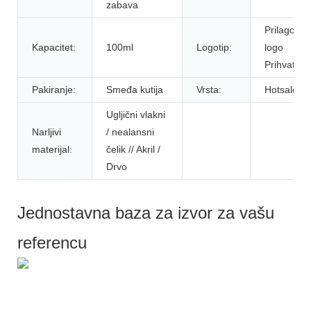
zabava
Prilagođen
Kapacitet:
100ml
Logotip:
logo
Prihvatljiv
Pakiranje:
Smeđa kutija
Vrsta:
Hotsale
Ugljični vlakni
Narljivi
/ nealansni
materijal:
čelik // Akril /
Drvo
Jednostavna baza za izvor za vašu
referencu