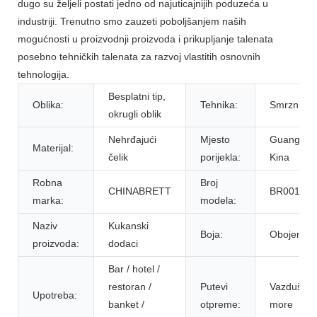
dugo su željeli postati jedno od najuticajnijih poduzeća u
industriji. Trenutno smo zauzeti poboljšanjem naših
mogućnosti u proizvodnji proizvoda i prikupljanje talenata
posebno tehničkih talenata za razvoj vlastitih osnovnih
tehnologija.
Besplatni tip,
Oblika:
Tehnika:
Smrznut
okrugli oblik
Nehrđajući
Mjesto
Guangdon
Materijal:
čelik
porijekla:
Kina
Robna
Broj
CHINABRETT
BR001H
marka:
modela:
Naziv
Kukanski
Boja:
Obojen
proizvoda:
dodaci
Bar / hotel /
restoran /
Putevi
Vazdušno
Upotreba:
banket /
otpreme:
more