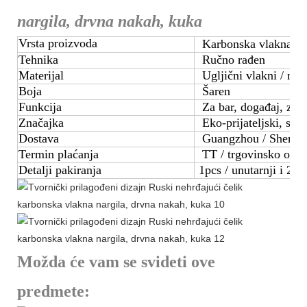
nargila, drvna nakah, kuka
Vrsta proizvoda
Karbonska vlakna na
Tehnika
Ručno rađen
Materijal
Ugljični vlakni / neal
Boja
Šaren
Funkcija
Za bar, događaj, zaba
Značajka
Eko-prijateljski, skla
Dostava
Guangzhou / Shenzh
Termin plaćanja
TT / trgovinsko osig
Detalji pakiranja
1pcs / unutarnji i 2pc
Možda će vam se svideti ove
predmete: