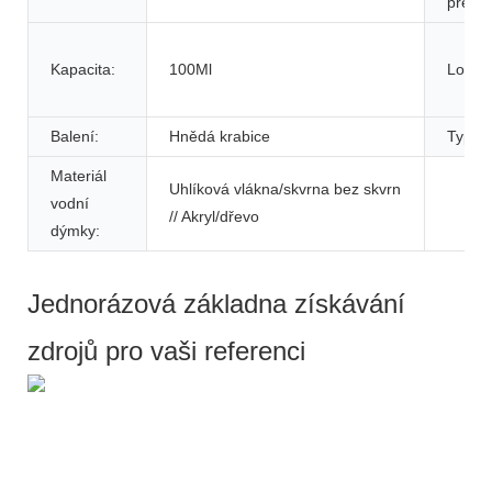
přepra
Kapacita:
100Ml
Logo:
Balení:
Hnědá krabice
Typ:
Materiál
Uhlíková vlákna/skvrna bez skvrn
vodní
// Akryl/dřevo
dýmky:
Jednorázová základna získávání
zdrojů pro vaši referenci