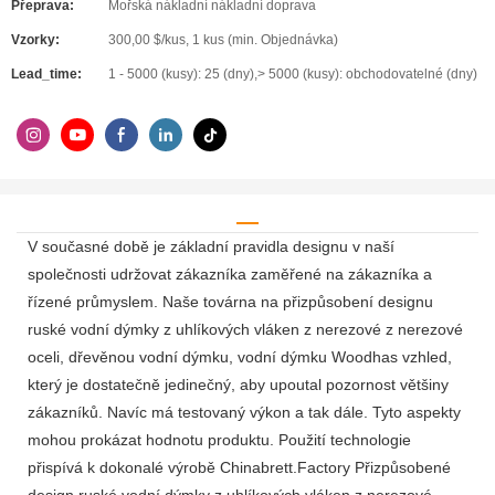
Přeprava:
Mořská nákladní nákladní doprava
Vzorky:
300,00 $/kus, 1 kus (min. Objednávka)
Lead_time:
1 - 5000 (kusy): 25 (dny),> 5000 (kusy): obchodovatelné (dny)
V současné době je základní pravidla designu v naší
společnosti udržovat zákazníka zaměřené na zákazníka a
řízené průmyslem. Naše továrna na přizpůsobení designu
ruské vodní dýmky z uhlíkových vláken z nerezové z nerezové
oceli, dřevěnou vodní dýmku, vodní dýmku Woodhas vzhled,
který je dostatečně jedinečný, aby upoutal pozornost většiny
zákazníků. Navíc má testovaný výkon a tak dále. Tyto aspekty
mohou prokázat hodnotu produktu. Použití technologie
přispívá k dokonalé výrobě Chinabrett.Factory Přizpůsobené
design ruské vodní dýmky z uhlíkových vláken z nerezové