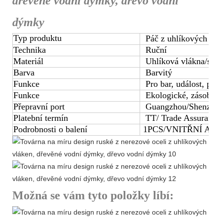
dřevěné vodní dýmky, dřevo vodní
dýmky
Typ produktu
Páč z uhlíkových vl
Technika
Ruční
Materiál
Uhlíková vlákna/skvr
Barva
Barvitý
Funkce
Pro bar, událost, párt
Funkce
Ekologické, zásoben
Přepravní port
Guangzhou/Shenzhe
Platební termín
TT/ Trade Assurance
Podrobnosti o balení
1PCS/VNITŘNÍ A 2
Možná se vám tyto položky líbí: