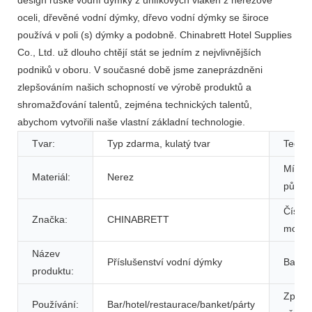
oceli, dřevěné vodní dýmky, dřevo vodní dýmky se široce
používá v poli (s) dýmky a podobně. Chinabrett Hotel Supplies
Co., Ltd. už dlouho chtějí stát se jedním z nejvlivnějších
podniků v oboru. V současné době jsme zaneprázdněni
zlepšováním našich schopností ve výrobě produktů a
shromažďování talentů, zejména technických talentů,
abychom vytvořili naše vlastní základní technologie.
Tvar:
Typ zdarma, kulatý tvar
Techni
Místo
Materiál:
Nerez
původ
Číslo
Značka:
CHINABRETT
model
Název
Příslušenství vodní dýmky
Barva:
produktu:
Způso
Používání:
Bar/hotel/restaurace/banket/párty