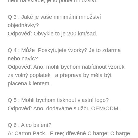
není na skladě, je to podle množství.
Q
3
: Jaké je vaše minimální množství
objednávky?
Odpověď: Obvykle to je 200 km/sad.
Q
4
:
Může
Poskytujete vzorky? Je to zdarma
nebo navíc?
Odpověď: Ano, mohli bychom nabídnout vzorek
za volný poplatek
a přeprava by měla být
placena klientem.
Q
5
: Mohli bychom tisknout vlastní logo?
Odpověď: Ano, dodáváme službu OEM/ODM.
Q
6
: A co balení?
A: Carton Pack -
F
ree; dřevěné
C
harge;
C
harge