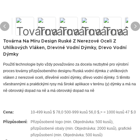
Továrna Na Míru Design Ruské Z Nerezové Oceli Z
Uhlíkových Vláken, Dřevěné Vodní Dýmky, Dřevo Vodní
Dýmky
Použití technologie bylo vždy považováno za docela nezbytné pro výrobní
proces továrny přizpůsobeného designu Ruská vodní dýmka z uhlíkových
vláken z nerezové oceli, dřevěné vodní dýmky, dřevo vodní dýmky. S těmito
všestrannými a praktickými rysy má široké aplikace v terénu (y) dýmky a má na
ně obrovský dopad na ně a má obrovský dopad na ně
Cena:
10-499 kusů $ 78,0 500-999 kusů 56,0 $,> = 1000 kusů 47 $.0
Přizpůsobení:
Přizpůsobené logo (min. Objednávka: 500 kusů),
přizpůsobené obaly (min. Objednávka: 2000 kusů), grafické
přizpůsobení (min. Objednávka: 500 kusů)