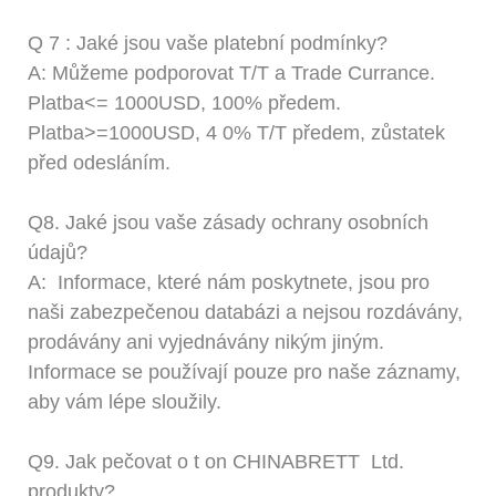
Q
7
: Jaké jsou vaše platební podmínky?
A:
Můžeme podporovat T/T a Trade Currance.
Platba<= 1000USD, 100% předem.
Platba>=1000USD,
4
0% T/T předem, zůstatek
před odesláním.
Q8.
Jaké jsou vaše zásady ochrany osobních
údajů?
A:
Informace, které nám poskytnete, jsou pro
naši zabezpečenou databázi a nejsou rozdávány,
prodávány ani vyjednávány nikým jiným.
Informace se používají pouze pro naše záznamy,
aby vám lépe sloužily.
Q9.
Jak pečovat o
t
on
CHINABRETT
Ltd.
produkty?