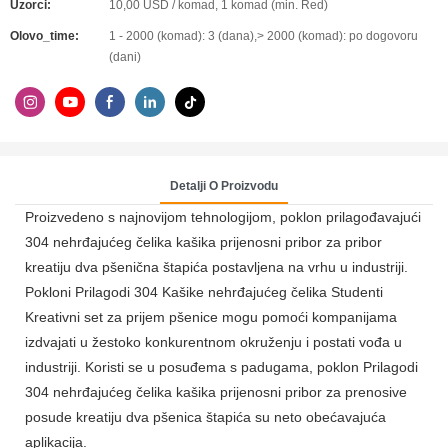
Uzorci:
10,00 USD / komad, 1 komad (min. Red)
Olovo_time:
1 - 2000 (komad): 3 (dana),> 2000 (komad): po dogovoru
(dani)
Detalji O Proizvodu
Proizvedeno s najnovijom tehnologijom, poklon prilagođavajući
304 nehrđajućeg čelika kašika prijenosni pribor za pribor
kreatiju dva pšenična štapića postavljena na vrhu u industriji.
Pokloni Prilagodi 304 Kašike nehrđajućeg čelika Studenti
Kreativni set za prijem pšenice mogu pomoći kompanijama
izdvajati u žestoko konkurentnom okruženju i postati vođa u
industriji. Koristi se u posuđema s padugama, poklon Prilagodi
304 nehrđajućeg čelika kašika prijenosni pribor za prenosive
posude kreatiju dva pšenica štapića su neto obećavajuća
aplikacija.