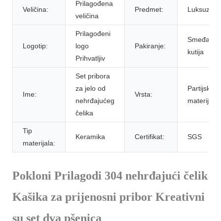
Prilagođena
Veličina:
Predmet:
Luksuz
veličina
Prilagođeni
Smeđa
Logotip:
logo
Pakiranje:
kutija
Prihvatljiv
Set pribora
za jelo od
Partijski
Ime:
Vrsta:
nehrđajućeg
materijal
čelika
Tip
Keramika
Certifikat:
SGS
materijala:
Pokloni Prilagodi 304 nehrđajući čelik
Kašika za prijenosni pribor Kreativni
su set dva pšenica