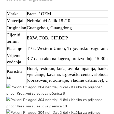
Marka
Brett
/ OEM
Materijal
Nehrđajući čelik 18 /10
Originalan
Guangzhou, Guangdong
Cijeniti
EXW, FOB, CIF,DDP
termin
Plaćanje
T / t; Western Union; Trgovinsko osiguranje
Vrijeme
3-7 dana ako na lageru, proizvodnje 15-30 dana
vođenja
Hotel, restoran, kuća, aviokompanija, banketna 
Koristiti
vjenčanje, kavana, trgovački centar, slobodno 
za
(obrazovanje, zdravlje, vladine ustanove), cent