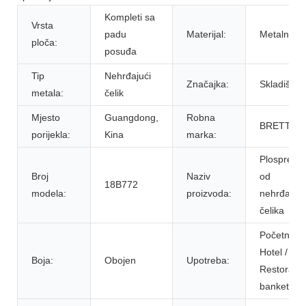
Kompleti sa
Vrsta
padu
Materijal:
Metalni
ploča:
posuđa
Tip
Nehrđajući
Značajka:
Skladište
metala:
čelik
Mjesto
Guangdong,
Robna
BRETT
porijekla:
Kina
marka:
Plospremn
Broj
Naziv
od
18B772
modela:
proizvoda:
nehrđajuć
čelika
Početna /
Hotel /
Boja:
Obojen
Upotreba:
Restoran /
banket