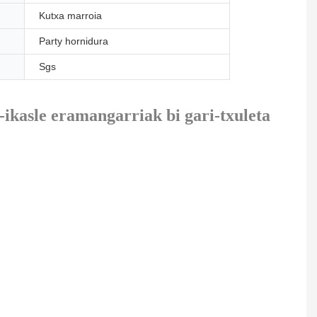
Kutxa marroia
Party hornidura
Sgs
-ikasle eramangarriak bi gari-txuleta