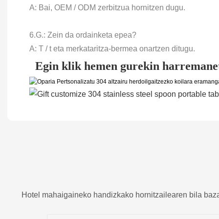
A: Bai, OEM / ODM zerbitzua hornitzen dugu.
6.G.: Zein da ordainketa epea?
A: T / t eta merkataritza-bermea onartzen ditugu.
Egin klik hemen gurekin harremanet
Hotel mahaigaineko handizkako hornitzailearen bila baz