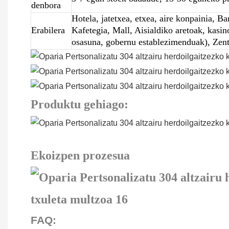
denbora
Hotela, jatetxea, etxea, aire konpainia, B
Erabilera
Kafetegia, Mall, Aisialdiko aretoak, kasin
osasuna, gobernu establezimenduak), Zent
Produktu gehiago:
Ekoizpen prozesua
FAQ: