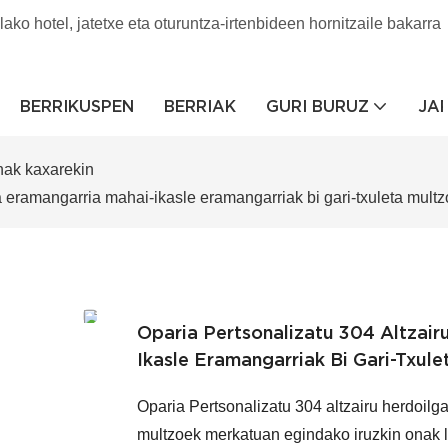
lako hotel, jatetxe eta oturuntza-irtenbideen hornitzaile bakarra
BERRIKUSPEN
BERRIAK
GURI BURUZ
JA
nak kaxarekin
ra eramangarria mahai-ikasle eramangarriak bi gari-txuleta mult
Oparia Pertsonalizatu 304 Altzair
Ikasle Eramangarriak Bi Gari-Txul
Oparia Pertsonalizatu 304 altzairu herdoilg
multzoek merkatuan egindako iruzkin onak