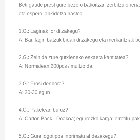
Beti gaude prest gure bezero bakoitzari zerbitzu onen
eta espero lankidetza hastea.
1.G.: Laginak lor ditzakegu?
A: Bai, lagin batzuk bidali ditzakegu eta merkantziak 
2.G.: Zein da zure gutxieneko eskaera kantitatea?
A: Normalean 200pcs / multzo da.
3.G.: Erosi denbora?
A: 20-30 egun
4.G.: Paketeari buruz?
A: Carton Pack - Doakoa; egurrezko karga; erretilu-pa
5.G.: Gure logotipoa inprimatu al dezakegu?