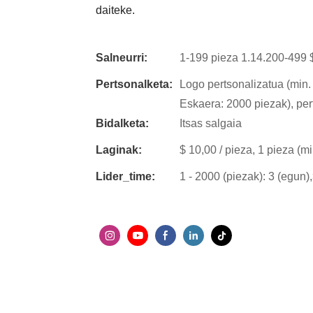
daiteke.
Salneurri:
1-199 pieza 1.14.200-499 $
Pertsonalketa:
Logo pertsonalizatua (min. 
Eskaera: 2000 piezak), per
Bidalketa:
Itsas salgaia
Laginak:
$ 10,00 / pieza, 1 pieza (m
Lider_time:
1 - 2000 (piezak): 3 (egun)