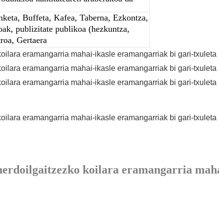
anketa, Buffeta, Kafea, Taberna, Ezkontza,
oak, publizitate publikoa (hezkuntza,
roa, Gertaera