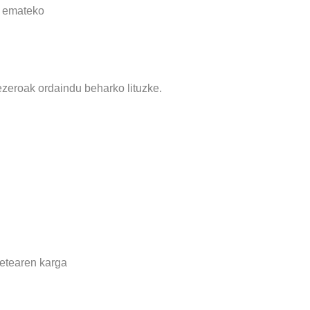
a emateko
bezeroak ordaindu beharko lituzke.
ketearen karga