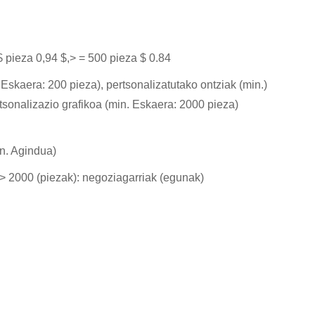
 pieza 0,94 $,> = 500 pieza $ 0.84
Eskaera: 200 pieza), pertsonalizatutako ontziak (min.)
tsonalizazio grafikoa (min. Eskaera: 2000 pieza)
in. Agindua)
,> 2000 (piezak): negoziagarriak (egunak)