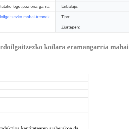
tutako logotipoa onargarria
Enbalaje:
doilgaitzezko mahai-tresnak
Tipo:
Ziurtapen:
erdoilgaitzezko koilara eramangarria mahai
a
odukzioa kantitatearen araberakoa da