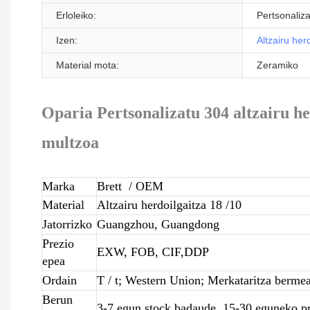
Erloleiko:
Pertsonaliza
Izen:
Altzairu her
Material mota:
Zeramiko
Oparia Pertsonalizatu 304 altzairu h
multzoa
Marka
Brett
/ OEM
Material
Altzairu herdoilgaitza 18 /10
Jatorrizko
Guangzhou, Guangdong
Prezio
EXW, FOB, CIF,DDP
epea
Ordain
T / t; Western Union; Merkataritza berme
Berun
3-7 egun stock badaude, 15-30 eguneko pr