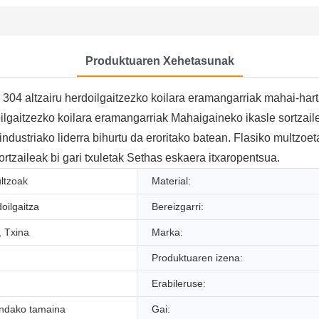
Produktuaren Xehetasunak
 304 altzairu herdoilgaitzezko koilara eramangarriak mahai-hartz
oilgaitzezko koilara eramangarriak Mahaigaineko ikasle sortzail
ustriako liderra bihurtu da eroritako batean. Flasiko multzoetan
rtzaileak bi gari txuletak Sethas eskaera itxaropentsua.
ltzoak
Material:
doilgaitza
Bereizgarri:
 Txina
Marka:
Produktuaren izena:
Erabileruse:
indako tamaina
Gai: