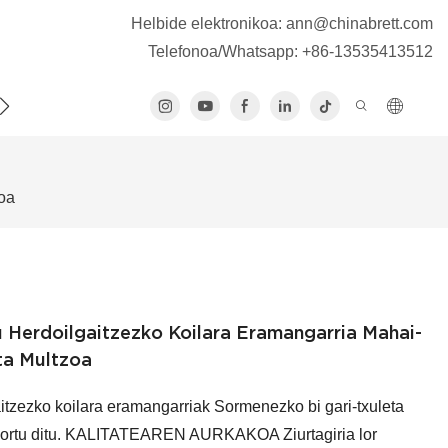
Helbide elektronikoa:
ann@chinabrett.com
Telefonoa/Whatsapp: +86-13535413512
R ZAITEZ GUREKIN HARREMANETAN
zoa
u Herdoilgaitzezko Koilara Eramangarria Mahai-
eta Multzoa
aitzezko koilara eramangarriak Sormenezko bi gari-txuleta
 lortu ditu. KALITATEAREN AURKAKOA Ziurtagiria lor