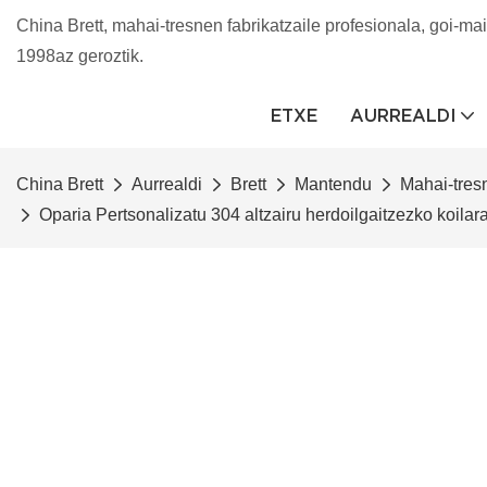
China Brett, mahai-tresnen fabrikatzaile profesionala, goi-mai
1998az geroztik.
ETXE
AURREALDI
China Brett
Aurrealdi
Brett
Mantendu
Mahai-tres
Oparia Pertsonalizatu 304 altzairu herdoilgaitzezko koila