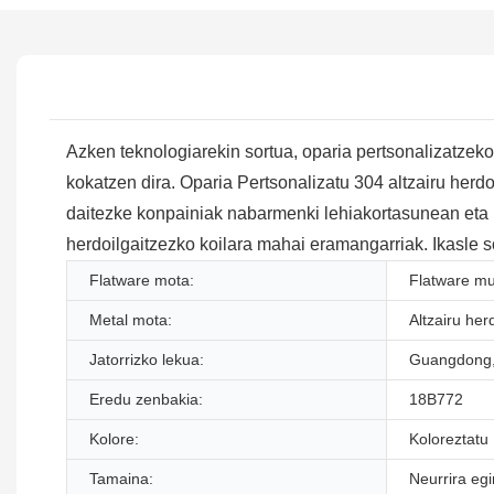
Azken teknologiarekin sortua, oparia pertsonalizatzeko
kokatzen dira. Oparia Pertsonalizatu 304 altzairu herd
daitezke konpainiak nabarmenki lehiakortasunean eta ind
herdoilgaitzezko koilara mahai eramangarriak. Ikasle so
Flatware mota:
Flatware mu
Metal mota:
Altzairu her
Jatorrizko lekua:
Guangdong,
Eredu zenbakia:
18B772
Kolore:
Koloreztatu
Tamaina:
Neurrira eg