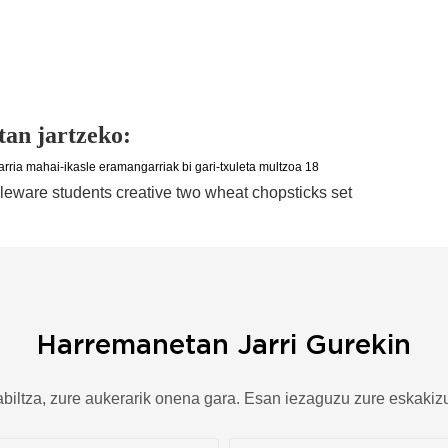
an jartzeko:
Harremanetan Jarri Gurekin
abiltza, zure aukerarik onena gara. Esan iezaguzu zure eskak