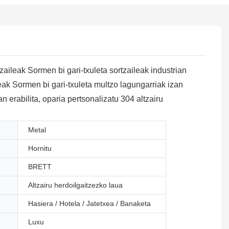
aileak Sormen bi gari-txuleta sortzaileak industrian
eak Sormen bi gari-txuleta multzo lagungarriak izan
 erabilita, oparia pertsonalizatu 304 altzairu
Metal
Hornitu
BRETT
Altzairu herdoilgaitzezko laua
Hasiera / Hotela / Jatetxea / Banaketa
Luxu