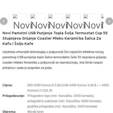
Novi Pametni USB Punjenje Topla Šolja Termostat Cup 55
Stupnjeva Grijanje Coaster Mleko Keramička Šalica Za
Kafu I Šolju Kafe
Upotreba vrhunskih tehnologija u potpunosti čini najvećim efektima novog
pametnog USB punjenja tople šalice termostatne čaše 55 stupnjeva grijanje
coaster mlijeko Keramika u potpunosti se reproduciraju. Ima široki raspon
primjena i sada je pogodan za polja.
Cijena:
600-2099 Komus $ 3,68,2100-4499 Komus 3,48 $,> = 4500
Komura 3 USD.35
Prilagođavanje:
Prilagođeni logo (min. Narudžba: 2000 komada),
prilagođeno pakiranje (min. Narudžba: 5000 komada),
grafička prilagodba (min. Narudžba: 2000 komada)
Otprema:
Morski teret