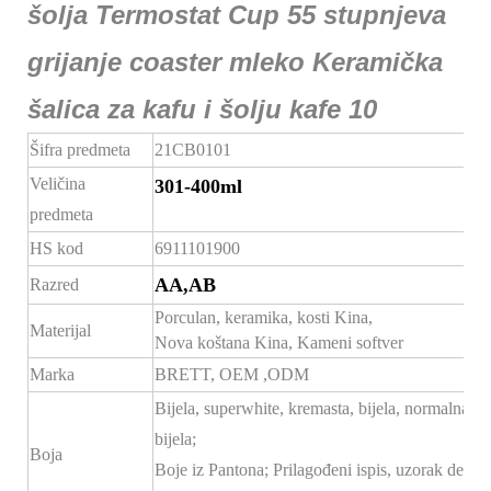
Šifra predmeta
21CB0101
Veličina
301-400ml
predmeta
HS kod
6911101900
AA,AB
Razred
Porculan, keramika, kosti Kina,
Materijal
Nova koštana Kina, Kameni softver
Marka
BRETT,
OEM
,ODM
Bijela, superwhite, kremasta, bijela, normalna
bijela;
Boja
Boje iz Pantona; Prilagođeni ispis, uzorak dekala