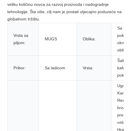
veliku količinu novca za razvoj proizvoda i nadogradnje
tehnologije. Šta više, cilj nam je postati utjecajno poduzeće na
globalnom tržištu.
Sa
Vrsta sa
poklop
MUGS
Oblika:
piljom:
okrugl
obliko
Šalice 
Pribor:
Sa ladicom
Vrsta:
kafu, b
poklon
Ugostite
Kantine
Restora
brza hr
prehra
usluge,
Hrana 