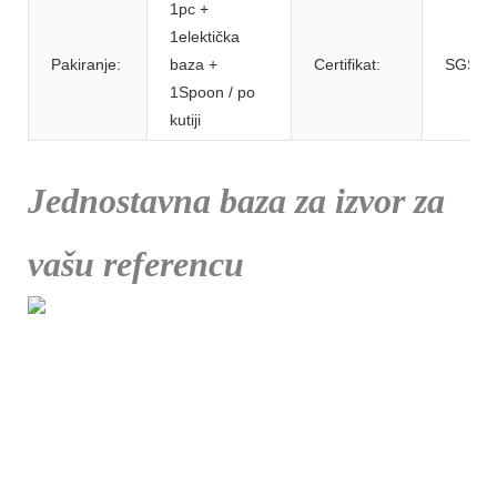
1pc +
1elektička
Pakiranje:
baza +
Certifikat:
SGS
1Spoon / po
kutiji
Jednostavna baza za izvor za
vašu referencu