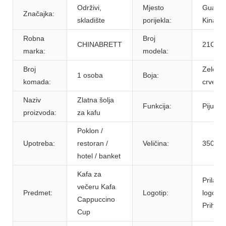
Održivi, ​​
Mjesto
Guang
Značajka:
skladište
porijekla:
Kina
Robna
Broj
CHINABRETT
21CB0
marka:
modela:
Broj
Zeleno 
1 osoba
Boja:
komada:
crveno 
Naziv
Zlatna šolja
Funkcija:
Pijući
proizvoda:
za kafu
Poklon /
Upotreba:
restoran /
Veličina:
350ML
hotel / banket
Kafa za
Prilago
večeru Kafa
Predmet:
Logotip:
logo
Cappuccino
Prihvatl
Cup