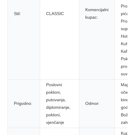
Prodav
Komercijalni
Stil:
CLASSIC
pića, h
kupac:
Proizv
superma
Hoteli,
Kuhinje
Kafići i 
Poklon
prodav
suvenir
Poslovni
Majčin 
pokloni,
očev d
putovanja,
kinesk
Prigodno:
Odmor:
diplomiranje,
godina,
pokloni,
Božić,
vjenčanje
zahvaln
Kupaon