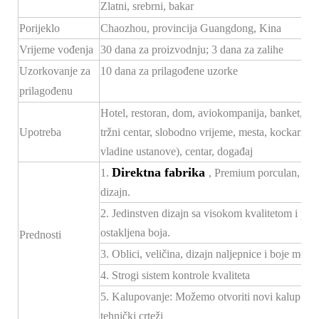
Zlatni, srebrni, bakar
Porijeklo
Chaozhou, provincija Guangdong, Kina
Vrijeme vođenja
30 dana za proizvodnju; 3 dana za zalihe
Uzorkovanje za
10 dana za prilagođene uzorke
prilagođenu
Hotel, restoran, dom, aviokompanija, banket, hodn
Upotreba
tržni centar, slobodno vrijeme, mesta, kockarnice
vladine ustanove), centar, događaj
Direktna fabrika
1.
, Premium porculan, konk
dizajn.
2. Jedinstven dizajn sa visokom kvalitetom i po
ostakljena boja.
Prednosti
3. Oblici, veličina, dizajn naljepnice i boje mogu 
4. Strogi sistem kontrole kvaliteta
5. Kalupovanje: Možemo otvoriti novi kalup za
tehnički crteži