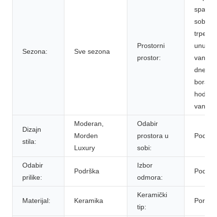
spavać
soba,
trpezari
Prostorni
unutarnj
Sezona:
Sve sezona
prostor:
vanjski,
dnevni
borava
hodnik,
vanjski
Moderan,
Odabir
Dizajn
Morden
prostora u
Podršk
stila:
Luxury
sobi:
Odabir
Izbor
Podrška
Podršk
prilike:
odmora:
Keramički
Materijal:
Keramika
Porcul
tip: