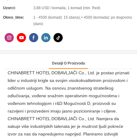
Uzorci:
3,88 USD / komada, 1 komad (min. Red)
Olovo_time:
1 - 4500 (komad): 15 (dana),> 4500 (komada): po dogovoru
(dani)
Detalji O Proizvodu
CHINABRETT HOTEL DOBAVLJAČI Co., Ltd. je postao priznati
lider u industriji krigle sa svojim visokokvalitetnim proizvodom i
odličnom uslugom. Na osnovu znanstvenog strateškog
odlučivanja, vođene snažnim operativnim mogućnostima i
vođenom tehnologijom i r&D Mogućnosti D, proizvodi su
razvijeni i proizvedeni imaju jasno pozicioniranje i ciljeve.
CHINABRETT HOTEL DOBAVLJAČI Co., Ltd. Namjera da
sakupi više industrijskih talenata jer je mudrost ljudi pokreće
izvor za nas da napredujemo naprijed. Planiramo izdvojiti