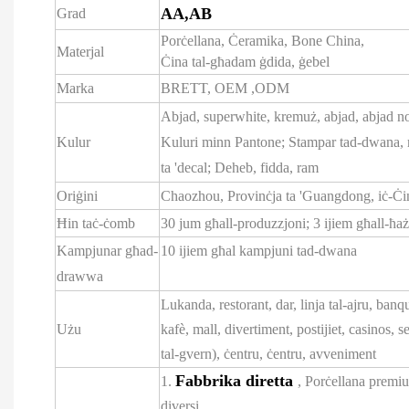
AA,AB
Grad
Porċellana, Ċeramika, Bone China,
Materjal
Ċina tal-għadam ġdida, ġebel
Marka
BRETT,
OEM
,ODM
Abjad, superwhite, kremuż, abjad, abjad n
Kulur
Kuluri minn Pantone; Stampar tad-dwana,
ta 'decal; Deheb, fidda, ram
Oriġini
Chaozhou, Provinċja ta 'Guangdong, iċ-Ċi
Ħin taċ-ċomb
30 jum għall-produzzjoni; 3 ijiem għall-ħaż
Kampjunar għad-
10 ijiem għal kampjuni tad-dwana
drawwa
Lukanda, restorant, dar, linja tal-ajru, banque
Użu
kafè, mall, divertiment, postijiet, casinos, 
tal-gvern), ċentru, ċentru, avveniment
Fabbrika diretta
1.
, Porċellana premiu
diversi.