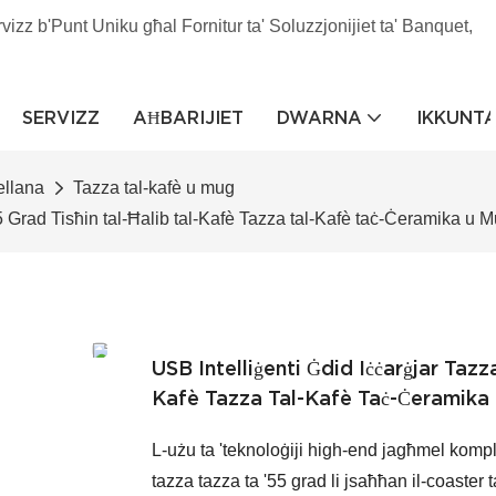
rvizz b'Punt Uniku għal Fornitur ta' Soluzzjonijiet ta' Banquet,
SERVIZZ
AĦBARIJIET
DWARNA
IKKUNT
ellana
Tazza tal-kafè u mug
 Grad Tisħin tal-Ħalib tal-Kafè Tazza tal-Kafè taċ-Ċeramika u 
USB Intelliġenti Ġdid Iċċarġjar Taz
Kafè Tazza Tal-Kafè Taċ-Ċeramika
L-użu ta 'teknoloġiji high-end jagħmel komplet
tazza tazza ta '55 grad li jsaħħan il-coaster 