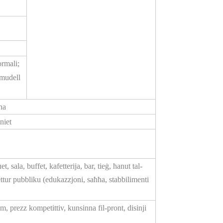
ormali;
 mudell
na
niet
t, sala, buffet, kafetterija, bar, tieġ, ħanut tal-
settur pubbliku (edukazzjoni, saħħa, stabbilimenti
m, prezz kompetittiv, kunsinna fil-pront, disinji