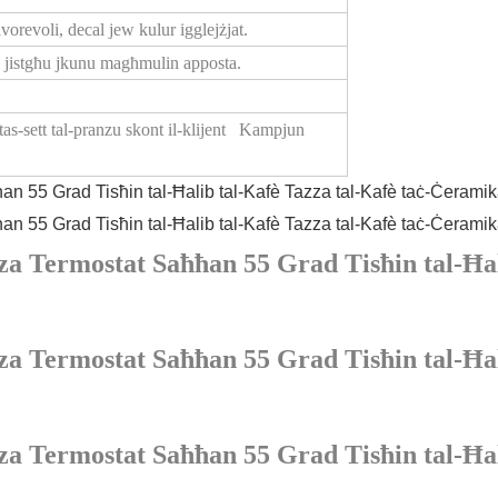
vorevoli, decal jew kulur igglejżjat.
uri jistgħu jkunu magħmulin apposta.
tas-sett tal-pranzu skont il-klijent Kampjun