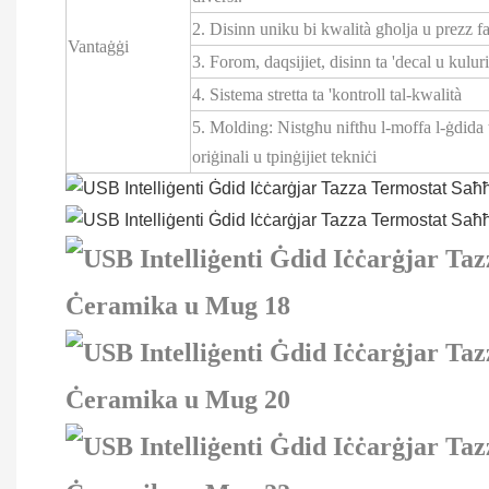
2. Disinn uniku bi kwalità għolja u prezz fa
Vantaġġi
3. Forom, daqsijiet, disinn ta 'decal u kul
4. Sistema stretta ta 'kontroll tal-kwalità
5. Molding: Nistgħu niftħu l-moffa l-ġdida 
oriġinali u tpinġijiet tekniċi