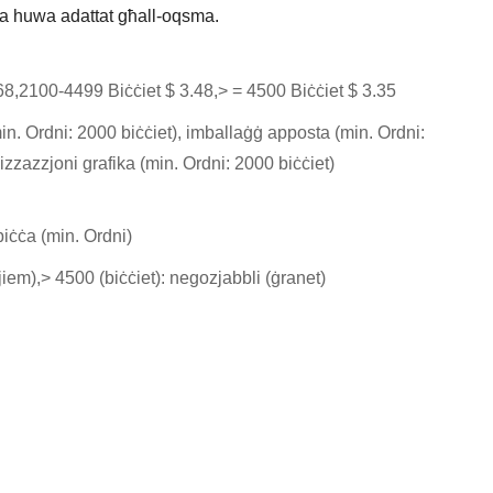
sa huwa adattat għall-oqsma.
68,2100-4499 Biċċiet $ 3.48,> = 4500 Biċċiet $ 3.35
n. Ordni: 2000 biċċiet), imballaġġ apposta (min. Ordni:
zzazzjoni grafika (min. Ordni: 2000 biċċiet)
biċċa (min. Ordni)
(jiem),> 4500 (biċċiet): negozjabbli (ġranet)