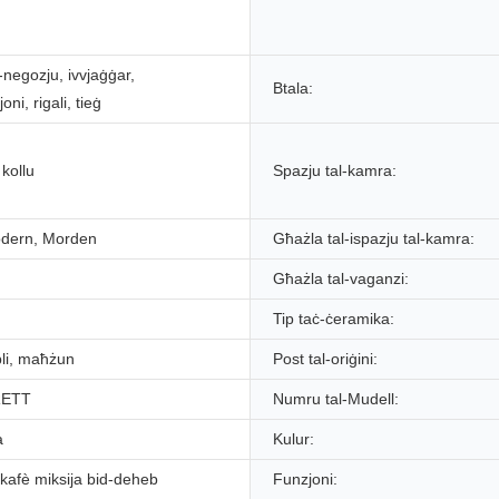
-negozju, ivvjaġġar,
Btala:
ni, rigali, tieġ
 kollu
Spazju tal-kamra:
dern, Morden
Għażla tal-ispazju tal-kamra:
Għażla tal-vaganzi:
Tip taċ-ċeramika:
li, maħżun
Post tal-oriġini:
RETT
Numru tal-Mudell:
a
Kulur:
-kafè miksija bid-deheb
Funzjoni: