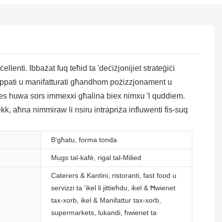
llenti. Ibbażat fuq teħid ta 'deċiżjonijiet strateġiċi
viluppati u manifatturati għandhom pożizzjonament u
n-nies huwa sors immexxi għalina biex nimxu 'l quddiem.
kk, aħna nimmiraw li nsiru intrapriża influwenti fis-suq
B'għatu, forma tonda
Mugs tal-kafè, rigal tal-Milied
Caterers & Kantini, ristoranti, fast food u
servizzi ta 'ikel li jittieħdu, ikel & Ħwienet
tax-xorb, ikel & Manifattur tax-xorb,
supermarkets, lukandi, ħwienet ta