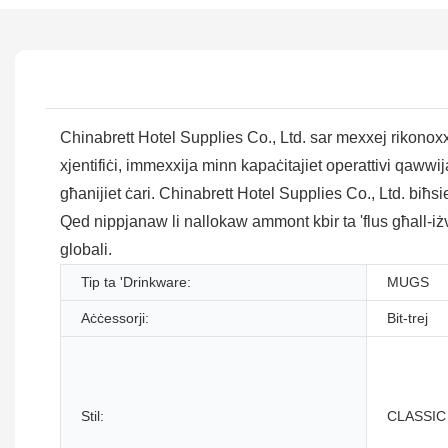
Chinabrett Hotel Supplies Co., Ltd. sar mexxej rikonoxxut 
xjentifiċi, immexxija minn kapaċitajiet operattivi qawwi
għanijiet ċari. Chinabrett Hotel Supplies Co., Ltd. biħs
Qed nippjanaw li nallokaw ammont kbir ta 'flus għall-iżv
globali.
Tip ta 'Drinkware:
MUGS
Aċċessorji:
Bit-trej
Stil:
CLASSIC