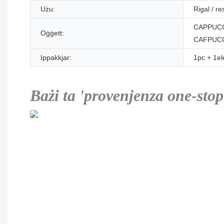
Użu:
Rigal / r
CAPPUC
Oġġett:
CAFPUC
Ippakkjar:
1pc + 1el
Bażi ta 'provenjenza one-stop