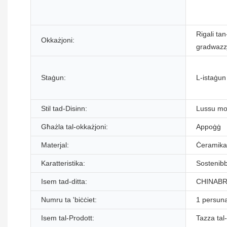
Rigali tan
Okkażjoni:
gradwazzjo
Staġun:
L-istaġun
Stil tad-Disinn:
Lussu mo
Għażla tal-okkażjoni:
Appoġġ
Materjal:
Ċeramika
Karatteristika:
Sostenibb
Isem tad-ditta:
CHINAB
Numru ta 'biċċiet:
1 persun
Isem tal-Prodott:
Tazza tal