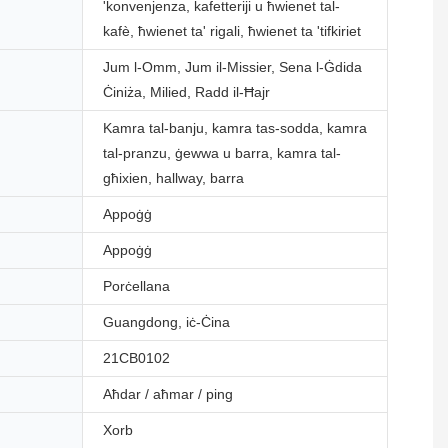
'konvenjenza, kafetteriji u ħwienet tal-
kafè, ħwienet ta' rigali, ħwienet ta 'tifkiriet
Jum l-Omm, Jum il-Missier, Sena l-Ġdida
Ċiniża, Milied, Radd il-Ħajr
Kamra tal-banju, kamra tas-sodda, kamra
tal-pranzu, ġewwa u barra, kamra tal-
għixien, hallway, barra
Appoġġ
Appoġġ
Porċellana
Guangdong, iċ-Ċina
21CB0102
Aħdar / aħmar / ping
Xorb