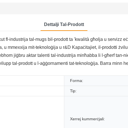
Dettalji Tal-Prodott
fl-industrija tal-mugs bil-prodott ta 'kwalità għolja u servizz eċċe
ja, u mmexxija mit-teknoloġija u r&D Kapaċitajiet, il-prodotti ż
iebhom jiġbru aktar talenti tal-industrija minħabba li l-għerf ta
ilupp tal-prodott u l-aġġornamenti tat-teknoloġija. Barra minn he
Forma:
Tip:
Xerrej kummerċjali: