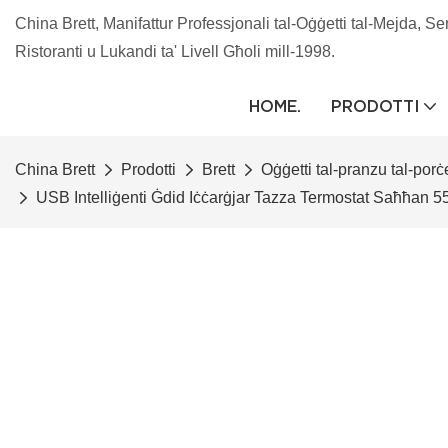
China Brett, Manifattur Professjonali tal-Oġġetti tal-Mejda, Se
Ristoranti u Lukandi ta' Livell Għoli mill-1998.
HOME.
PRODOTTI
China Brett
Prodotti
Brett
Oġġetti tal-pranzu tal-porċ
USB Intelliġenti Ġdid Iċċarġjar Tazza Termostat Saħħan 55