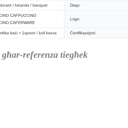
estorant / lukanda / banquet
Daqs:
CINO CAFPUCCINO
Logo:
CINO CAFERWARE
ettika bażi + 1spoon / kull kaxxa
Ċertifikazzjoni:
 għar-referenza tiegħek