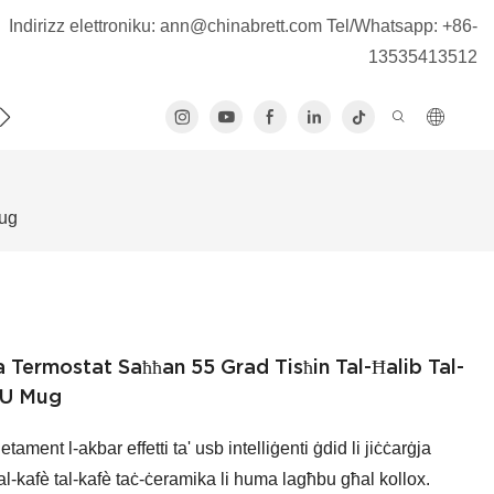
Indirizz elettroniku:
ann@chinabrett.com
Tel/Whatsapp: +86-
13535413512
ATTJANA
Mug
za Termostat Saħħan 55 Grad Tisħin Tal-Ħalib Tal-
 U Mug
ament l-akbar effetti ta' usb intelliġenti ġdid li jiċċarġja
tal-kafè tal-kafè taċ-ċeramika li huma lagħbu għal kollox.