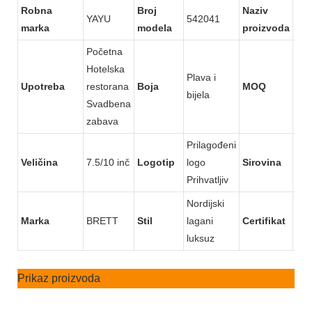
Robna
Broj
Naziv
Plav
YAYU
542041
marka
modela
proizvoda
plo
Početna
Hotelska
Plava i
Upotreba
restorana
Boja
MOQ
10
bijela
Svadbena
zabava
Prilagođeni
Veličina
7.5/10 inč
Logotip
logo
Sirovina
Por
Prihvatljiv
Nordijski
CE 
Marka
BRETT
Stil
lagani
Certifikat
CIQ
luksuz
LF
Prikaz proizvoda