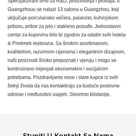
Specijalizirani smo za R&D, proizvodnja i prodaja, u
Guangzhouu se nalazi 13 salona u Guangzhou, koji
uključuje porculansko večera, palanzer, kuhinjskom
priboru, pribor za jelo i stakleno posuđe. Jednostavni
centar za kupovinu bilo bi zgodno za odabir svih hotela
& Predmeti restorana. Sa širokim asortimanom,
kvalitetnim, razumnim cijenama i elegantnim dizajnom,
naši proizvodi široko prepoznati i vjeruju i mogu se
kontinuirano mijenjati ekonomskim i socijalnim
potrebama. Pozdravljamo nove i stare kupce iz svih
šetnji života da nas kontaktiraju za buduće poslovne
odnose i međusobni uspjeh. Stvorimo blistanije.
Stupiti U Kontakt Sa Nama