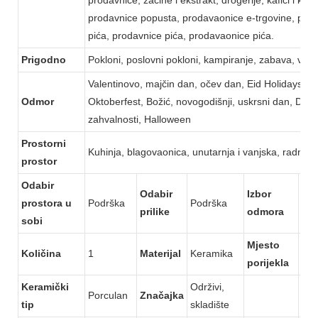
prodavnice popusta, prodavaonice e-trgovine, pro
pića, prodavnice pića, prodavaonice pića.
Prigodno
Pokloni, poslovni pokloni, kampiranje, zabava, vjen
Valentinovo, majčin dan, očev dan, Eid Holidays,
Odmor
Oktoberfest, Božić, novogodišnji, uskrsni dan, Dan
zahvalnosti, Halloween
Prostorni
Kuhinja, blagovaonica, unutarnja i vanjska, radna 
prostor
Odabir
Odabir
Izbor
prostora u
Podrška
Podrška
Pod
prilike
odmora
sobi
Mjesto
Cho
Količina
1
Materijal
Keramika
porijekla
Kin
Keramički
Održivi, ​​
Porculan
Značajka
tip
skladište