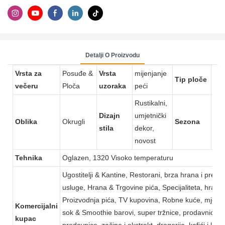
Detalji O Proizvodu
Vrsta za
Posuđe &
Vrsta
mijenjanje
Tip ploče
Tan
večeru
Ploča
uzoraka
peći
Rustikalni,
Dizajn
umjetnički
Oblika
Okrugli
Sezona
Sv
stila
dekor,
novost
Tehnika
Oglazen, 1320 Visoko temperaturu
Ugostitelji & Kantine, Restorani, brza hrana i pre
usluge, Hrana & Trgovine pića, Specijaliteta, hrana
Proizvodnja pića, TV kupovina, Robne kuće, mjehuri
Komercijalni
sok & Smoothie barovi, super tržnice, prodavnice,
kupac
prodavnice, začine i ekstrakt, drogerije, kafići i kafić