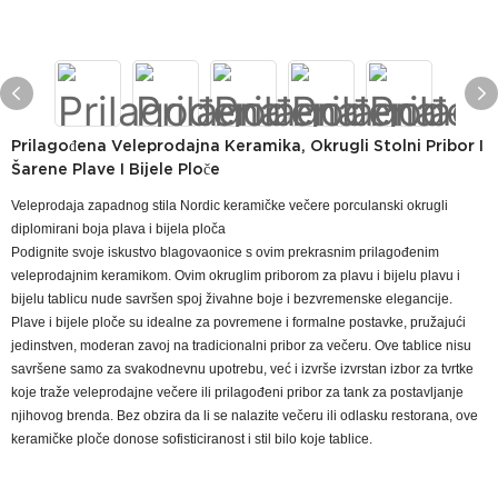
Prilagođena Veleprodajna Keramika, Okrugli Stolni Pribor I
Šarene Plave I Bijele Ploče
Veleprodaja zapadnog stila Nordic keramičke večere porculanski okrugli
diplomirani boja plava i bijela ploča
Podignite svoje iskustvo blagovaonice s ovim prekrasnim prilagođenim
veleprodajnim keramikom. Ovim okruglim priborom za plavu i bijelu plavu i
bijelu tablicu nude savršen spoj živahne boje i bezvremenske elegancije.
Plave i bijele ploče su idealne za povremene i formalne postavke, pružajući
jedinstven, moderan zavoj na tradicionalni pribor za večeru. Ove tablice nisu
savršene samo za svakodnevnu upotrebu, već i izvrše izvrstan izbor za tvrtke
koje traže veleprodajne večere ili prilagođeni pribor za tank za postavljanje
njihovog brenda. Bez obzira da li se nalazite večeru ili odlasku restorana, ove
keramičke ploče donose sofisticiranost i stil bilo koje tablice.