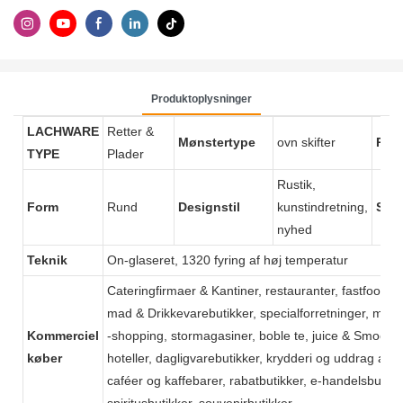
Produktoplysninger
LACHWARE
Retter &
Mønstertype
ovn skifter
Pla
TYPE
Plader
Rustik,
Form
Rund
Designstil
kunstindretning,
Sæs
nyhed
Teknik
On-glaseret, 1320 fyring af høj temperatur
Cateringfirmaer & Kantiner, restauranter, fastfood 
mad & Drikkevarebutikker, specialforretninger, mad 
Kommerciel
-shopping, stormagasiner, boble te, juice & Smooth
køber
hoteller, dagligvarebutikker, krydderi og uddrag af fre
caféer og kaffebarer, rabatbutikker, e-handelsbutikke
spiritusbutikker, souvenirbutikker