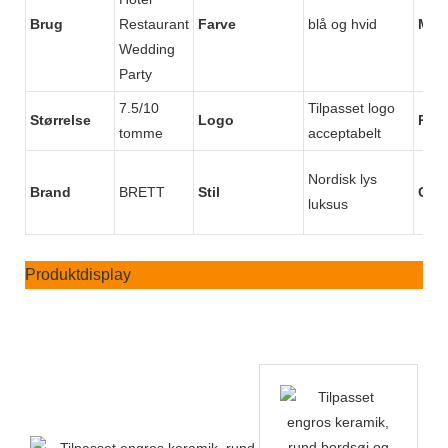
Brug
Restaurant
Farve
blå og hvid
MO
Wedding
Party
7.5/10
Tilpasset logo
Størrelse
Logo
Råma
tomme
acceptabelt
Nordisk lys
Brand
BRETT
Stil
Cert
luksus
Produktdisplay