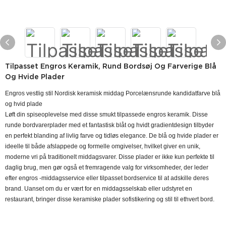
Tilpasset Engros Keramik, Rund Bordsøj Og Farverige Blå
Og Hvide Plader
Engros vestlig stil Nordisk keramisk middag Porcelænsrunde kandidatfarve blå
og hvid plade
Løft din spiseoplevelse med disse smukt tilpassede engros keramik. Disse
runde bordvarerplader med et fantastisk blåt og hvidt gradientdesign tilbyder
en perfekt blanding af livlig farve og tidløs elegance. De blå og hvide plader er
ideelle til både afslappede og formelle omgivelser, hvilket giver en unik,
moderne vri på traditionelt middagsvarer. Disse plader er ikke kun perfekte til
daglig brug, men gør også et fremragende valg for virksomheder, der leder
efter engros -middagsservice eller tilpasset bordservice til at adskille deres
brand. Uanset om du er vært for en middagsselskab eller udstyret en
restaurant, bringer disse keramiske plader sofistikering og stil til ethvert bord.