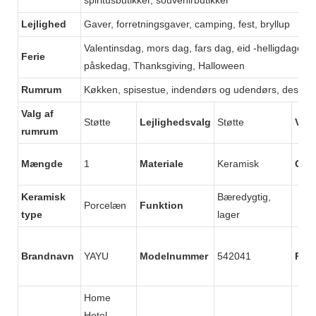
Lejlighed
Gaver, forretningsgaver, camping, fest, bryllup
Valentinsdag, mors dag, fars dag, eid -helligdage, Ok
Ferie
påskedag, Thanksgiving, Halloween
Rumrum
Køkken, spisestue, indendørs og udendørs, deskto
Valg af
Støtte
Lejlighedsvalg
Støtte
Valg
rumrum
Mængde
1
Materiale
Keramisk
Opr
Keramisk
Bæredygtig,
Porcelæn
Funktion
type
lager
Brandnavn
YAYU
Modelnummer
542041
Pro
Home
Hotel