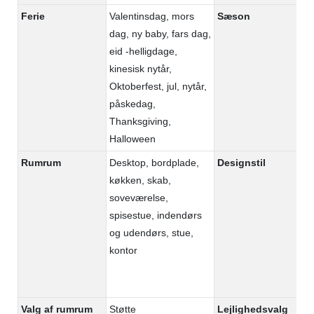
Ferie
Valentinsdag, mors
Sæson
Hv
dag, ny baby, fars dag,
eid -helligdage,
kinesisk nytår,
Oktoberfest, jul, nytår,
påskedag,
Thanksgiving,
Halloween
Rumrum
Desktop, bordplade,
Designstil
Ru
køkken, skab,
bo
soveværelse,
ku
spisestue, indendørs
as
og udendørs, stue,
vi
kontor
kl
mo
Mo
Valg af rumrum
Støtte
Lejlighedsvalg
St