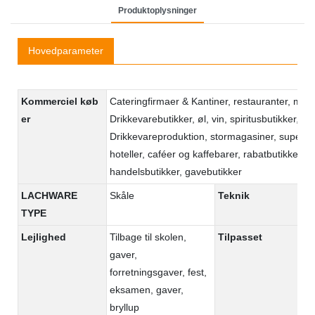
Produktoplysninger
Hovedparameter
Kommerciel køb
Cateringfirmaer & Kantiner, restauranter, mad
er
Drikkevarebutikker, øl, vin, spiritusbutikker, m
Drikkevareproduktion, stormagasiner, superm
hoteller, caféer og kaffebarer, rabatbutikker, e
handelsbutikker, gavebutikker
LACHWARE
Skåle
Teknik
Ti
TYPE
ov
Lejlighed
Tilbage til skolen,
Tilpasset
O
gaver,
ac
forretningsgaver, fest,
eksamen, gaver,
bryllup