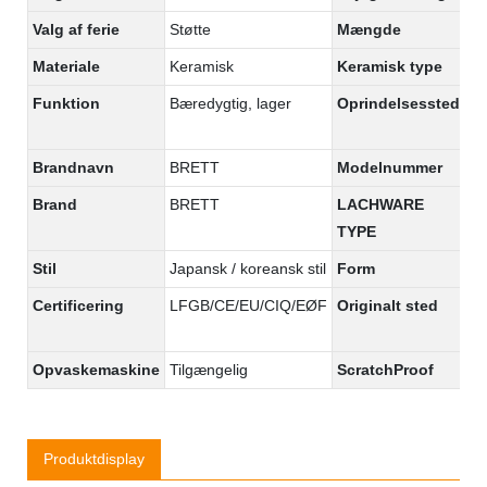
Valg af ferie
Støtte
Mængde
>1
Materiale
Keramisk
Keramisk type
Po
Funktion
Bæredygtig, lager
Oprindelsessted
Gu
Ki
Brandnavn
BRETT
Modelnummer
18
Brand
BRETT
LACHWARE
De
TYPE
Stil
Japansk / koreansk stil
Form
R
Certificering
LFGB/CE/EU/CIQ/EØF
Originalt sted
Gu
Ki
Opvaskemaskine
Tilgængelig
ScratchProof
Ja
Produktdisplay