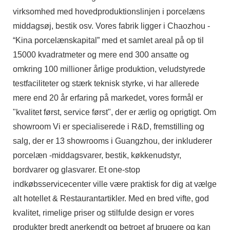
virksomhed med hovedproduktionslinjen i porcelæns
middagsøj, bestik osv. Vores fabrik ligger i Chaozhou -
“Kina porcelænskapital” med et samlet areal på op til
15000 kvadratmeter og mere end 300 ansatte og
omkring 100 millioner årlige produktion, veludstyrede
testfaciliteter og stærk teknisk styrke, vi har allerede
mere end 20 år erfaring på markedet, vores formål er
"kvalitet først, service først", der er ærlig og oprigtigt. Om
showroom Vi er specialiserede i R&D, fremstilling og
salg, der er 13 showrooms i Guangzhou, der inkluderer
porcelæn -middagsvarer, bestik, køkkenudstyr,
bordvarer og glasvarer. Et one-stop
indkøbsservicecenter ville være praktisk for dig at vælge
alt hotellet & Restaurantartikler. Med en bred vifte, god
kvalitet, rimelige priser og stilfulde design er vores
produkter bredt anerkendt og betroet af brugere og kan