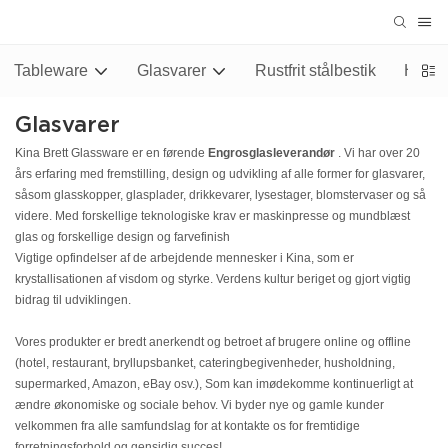
Tableware
Glasvarer
Rustfrit stålbestik
Hotel/
Glasvarer
Kina Brett Glassware er en førende
Engrosglasleverandør
. Vi har over 20
års erfaring med fremstilling, design og udvikling af alle former for glasvarer,
såsom glasskopper, glasplader, drikkevarer, lysestager, blomstervaser og så
videre. Med forskellige teknologiske krav er maskinpresse og mundblæst
glas og forskellige design og farvefinish
Vigtige opfindelser af de arbejdende mennesker i Kina, som er
krystallisationen af ​​visdom og styrke. Verdens kultur beriget og gjort vigtig
bidrag til udviklingen.
Vores produkter er bredt anerkendt og betroet af brugere online og offline
(hotel, restaurant, bryllupsbanket, cateringbegivenheder, husholdning,
supermarked, Amazon, eBay osv.), Som kan imødekomme kontinuerligt at
ændre økonomiske og sociale behov. Vi byder nye og gamle kunder
velkommen fra alle samfundslag for at kontakte os for fremtidige
forretningsforhold og gensidig succes!