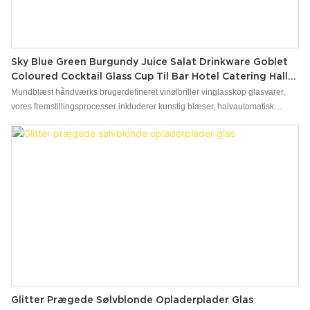
Sky Blue Green Burgundy Juice Salat Drinkware Goblet
Coloured Cocktail Glass Cup Til Bar Hotel Catering Hall
Retail Store
Mundblæst håndværks brugerdefineret vinølbriller vinglasskop glasvarer,
vores fremstillingsprocesser inkluderer kunstig blæser, halvautomatisk
maskineundertrykkelse, automatisk maskineblæsning, kunstig udskæring,
dekorering af ild, sandblæsning, glasfrosting og bronzing. Fremstilling af
dekorativ belysning gøres til en helhed ved håndlavet, der blæser før ilden
og automatisk formning
Glitter Prægede Sølvblonde Opladerplader Glas