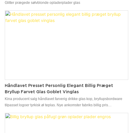
Glitter prægede sølvblonde opladerplader glas
Håndlavet Presset Personlig Elegant Billig Præget
Bryllup Farvet Glas Goblet Vinglas
Kina producent salg håndlavet farverig drikke glas kop, bryllupsbordware
tilpasset logoer tyrkisk øl teplas. Nye ankomster fabriks billig pris
Bryllupsbrug Præget lange stamglas drikkebriller. Vi har forskellige slags
teknik til at fremstille glas inklusive håndlavet, maskine blæst og maskine
presset. Som godt forskellige efterbehandling og dyb
glasoverfladebehandling. Tom pakning efter dit krav