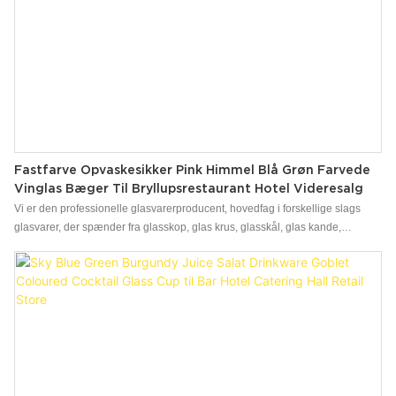
Fastfarve Opvaskesikker Pink Himmel Blå Grøn Farvede
Vinglas Bæger Til Bryllupsrestaurant Hotel Videresalg
Vi er den professionelle glasvarerproducent, hovedfag i forskellige slags
glasvarer, der spænder fra glasskop, glas krus, glasskål, glas kande,
glasstemware, glasplade, glas slikkrukke, glasvase, glasflaske osv. Perfect til
hjemme/butik/supermarked/restaurant/bar/ktv osv.. Med professionel
designer team, som kan hjælpe design og åbent nyt mam Frosty,
guldbelægning, håndtegning osv. Mall MOQ er acceptabel. Vi har det store
lageromslagsområde på 15000 kvadratmeter, hvilket kan hjælpe dig med at
blande container med forskellige genstande. Alle former for forskellige
eksportpakker er tilgængelige, såsom bulk pack, brun bokspakke,
vinduesboksspakke, farvebokspakke, PVC -boksepakke, polyfoam -pakke,
pallepakke osv. Vi kan også gøre pakningen i henhold til dit krav