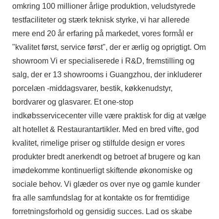
omkring 100 millioner årlige produktion, veludstyrede
testfaciliteter og stærk teknisk styrke, vi har allerede
mere end 20 år erfaring på markedet, vores formål er
"kvalitet først, service først", der er ærlig og oprigtigt. Om
showroom Vi er specialiserede i R&D, fremstilling og
salg, der er 13 showrooms i Guangzhou, der inkluderer
porcelæn -middagsvarer, bestik, køkkenudstyr,
bordvarer og glasvarer. Et one-stop
indkøbsservicecenter ville være praktisk for dig at vælge
alt hotellet & Restaurantartikler. Med en bred vifte, god
kvalitet, rimelige priser og stilfulde design er vores
produkter bredt anerkendt og betroet af brugere og kan
imødekomme kontinuerligt skiftende økonomiske og
sociale behov. Vi glæder os over nye og gamle kunder
fra alle samfundslag for at kontakte os for fremtidige
forretningsforhold og gensidig succes. Lad os skabe