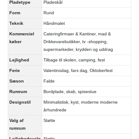
Pladetype
Pladeskål
Form
Rund
Teknik
Håndmalet
Kommerciel
Cateringfirmaer & Kantiner, mad &
køber
Drikkevarebutikker, tv -shopping,
supermarkeder, krydderi og uddrag
Lejlighed
Tilbage til skolen, camping, fest
Ferie
Valentinsdag, fars dag, Oktoberfest
Sæson
Falde
Rumrum
Bordplade, skab, spisestue
Designstil
Minimalistisk, kyst, moderne moderne
århundrede
Valg af
Støtte
rumrum
Lejlighedsvalg
Støtte