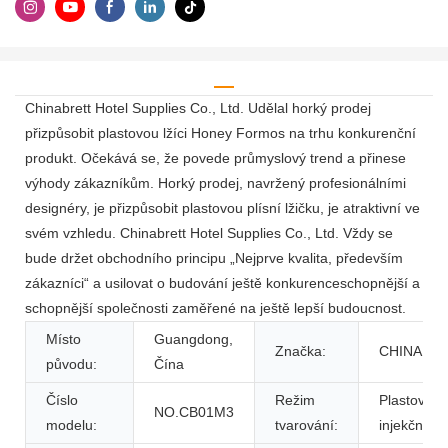
Chinabrett Hotel Supplies Co., Ltd. Udělal horký prodej
přizpůsobit plastovou lžíci Honey Formos na trhu konkurenční
produkt. Očekává se, že povede průmyslový trend a přinese
výhody zákazníkům. Horký prodej, navržený profesionálními
designéry, je přizpůsobit plastovou plísní lžičku, je atraktivní ve
svém vzhledu. Chinabrett Hotel Supplies Co., Ltd. Vždy se
bude držet obchodního principu „Nejprve kvalita, především
zákazníci“ a usilovat o budování ještě konkurenceschopnější a
schopnější společnosti zaměřené na ještě lepší budoucnost.
Místo
Guangdong,
Značka:
CHINABR
původu:
Čína
Číslo
Režim
Plastová
NO.CB01M3
modelu:
tvarování:
injekční f