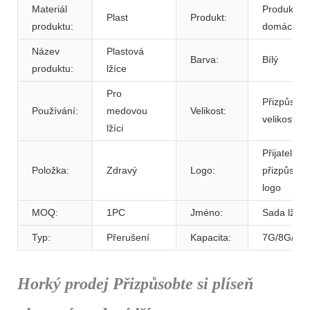
Materiál
Produkt
Plast
Produkt:
produktu:
domácnost
Název
Plastová
Barva:
Bílý
produktu:
lžíce
Pro
Přizpůsob
Používání:
medovou
Velikost:
velikost
lžíci
Přijatelné
Položka:
Zdravý
Logo:
přizpůsob
logo
MOQ:
1PC
Jméno:
Sada lžičk
Typ:
Přerušení
Kapacita:
7G/8G/10
Horký prodej Přizpůsobte si plíseň