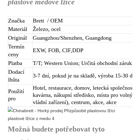
plastové medové lžíce
Značka
Brett
/ OEM
Materiál
Železo, ocel
Originál
Guangzhou/Shenzhen, Guangdong
Termín
EXW, FOB, CIF,DDP
ceny
Platba
T/T; Western Union; Určitá obchodní záruka
Dodací
3-7 dní, pokud je na skladě, výroba 15-30 dnů 
lhůta
Hotel, restaurace, domov, letecká společnost, b
Použití
kavárna, nákupní středisko, místa pro volný čas
pro
vládní zařízení), centrum, akce, akce
Možná budete potřebovat tyto