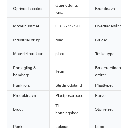
Guangdong,
Oprindelsessted:
Brandnavn:
Kina
Modelnummer:
CB1224SB20
Overfladehåndteri
Industriel brug:
Mad
Bruge:
Materiel struktur:
plast
Taske type:
Forsegling &
Brugerdefineret
Tegn
håndtag:
ordre:
Funktion:
Stødmodstand
Plasttype:
Produktnavn:
Plastposerpose
Farve:
Til
Brug:
Størrelse:
honningsked
Punkt:
Luksus
Logo: