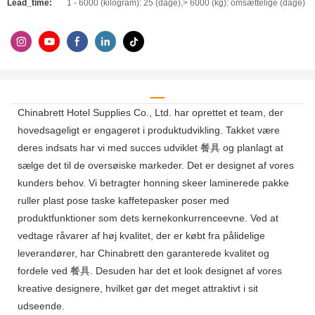
Lead_time:
1 - 6000 (kilogram): 25 (dage),> 6000 (kg): omsættelige (dage)
Chinabrett Hotel Supplies Co., Ltd. har oprettet et team, der
hovedsageligt er engageret i produktudvikling. Takket være
deres indsats har vi med succes udviklet 餐具 og planlagt at
sælge det til de oversøiske markeder. Det er designet af vores
kunders behov. Vi betragter honning skeer laminerede pakke
ruller plast pose taske kaffetepasker poser med
produktfunktioner som dets kernekonkurrenceevne. Ved at
vedtage råvarer af høj kvalitet, der er købt fra pålidelige
leverandører, har Chinabrett den garanterede kvalitet og
fordele ved 餐具. Desuden har det et look designet af vores
kreative designere, hvilket gør det meget attraktivt i sit
udseende.