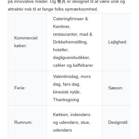
på innovative måder. Og 餐具 er designet til at være unik og
attraktiv nok til at fange folks opmærksomhed.
Cateringfirmaer &
Kantiner,
restauranter, mad &
Kommerciel
Drikkefremstilling,
Lejlighed:
køber:
hoteller,
dagligvarebutikker,
caféer og kaffebarer
Valentinsdag, mors
dag, fars dag,
Ferie:
Sæson:
kinesisk nytår,
Thanksgiving
Køkken, indendørs
Rumrum:
og udendørs, stue,
Designstil:
udendørs