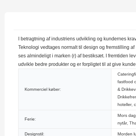
I betragtning af industriens udvikling og kundernes krav 
Teknologi vedtages normalt til design og fremstilling af
ses almindeligt i marken (r) af bestiksæt. I fremtiden le
udvikle bedre produkter og er forpligtet til at give kund
Cateringf
fastfood 
Kommerciel køber:
& Drikkev
Drikkefre
hoteller, 
Mors dag, 
Ferie:
nytår, Th
Designstil:
Morden l