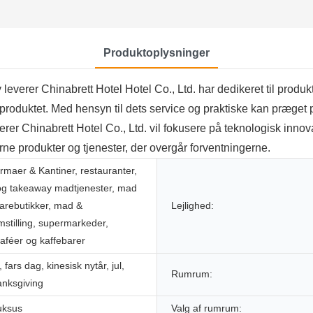
Produktoplysninger
leverer Chinabrett Hotel Hotel Co., Ltd. har dedikeret til produkt
 produktet. Med hensyn til dets service og praktiske kan præget p
verer Chinabrett Hotel Co., Ltd. vil fokusere på teknologisk innov
erne produkter og tjenester, der overgår forventningerne.
irmaer & Kantiner, restauranter,
og takeaway madtjenester, mad
arebutikker, mad &
Lejlighed:
mstilling, supermarkeder,
caféer og kaffebarer
fars dag, kinesisk nytår, jul,
Rumrum:
anksgiving
uksus
Valg af rumrum: