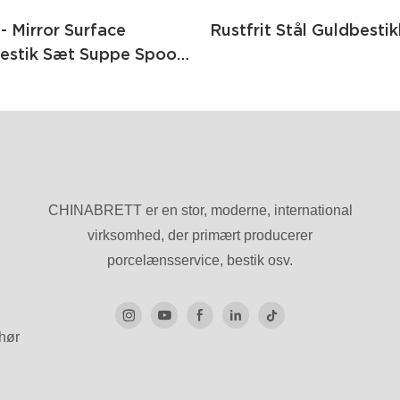
- Mirror Surface
Rustfrit Stål Guldbesti
estik Sæt Suppe Spoon
niv Luksus Rose Gold
Rustfrit Stål
CHINABRETT er en stor, moderne, international
virksomhed, der primært producerer
porcelænsservice, bestik osv.
ehør