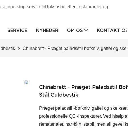
af one-stop-service til luksushoteller, restauranter og
SERVICE
NYHEDER
OM OS
KONTAKT O
uldbestik
Chinabrett - Præget paladsstil bøfkniv, gaffel og ske 
Chinabrett - Præget Paladsstil Bøf
Stål Guldbestik
Præget paladstil -bøfkniv, gaffel og ske -sæt
professionelle QC -inspektører. Ved hjælp af 
råmaterialer, har 餐具 stabil, men alligevel kr