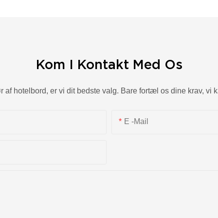
Kom I Kontakt Med Os
 af hotelbord, er vi dit bedste valg. Bare fortæl os dine krav, vi 
E -mail
af vores kunder
s af klienten.
ng
s: