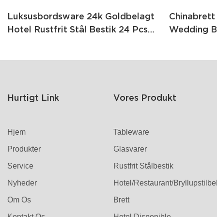
Luksusbordsware 24k Goldbelagt
Chinabrett 
Hotel Rustfrit Stål Bestik 24 Pcs
Wedding B
Bestik Sæt Til Bryllup Med
Forks Og K
Gaveæske
Bestik Sæt 
Guldbestik
Hurtigt Link
Vores Produkt
Hjem
Tableware
Produkter
Glasvarer
Service
Rustfrit Stålbestik
Nyheder
Hotel/restaurant/bryllupstilb
Om Os
Brett
Kontakt Os
Hotel Disponible