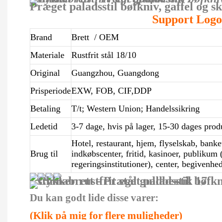
Præget paladsstil bøfkniv, gaffel og s
Support Logo
Brand
Brett
/ OEM
Materiale
Rustfrit stål 18/10
Original
Guangzhou, Guangdong
Prisperiode
EXW, FOB, CIF,DDP
Betaling
T/t; Western Union; Handelssikring
Ledetid
3-7 dage, hvis på lager, 15-30 dages pr
Hotel, restaurant, hjem, flyselskab, banket
Brug til
indkøbscenter, fritid, kasinoer, publikum
regeringsinstitutioner), center, begivenhe
Du kan godt lide disse varer:
(Klik på mig for flere muligheder)