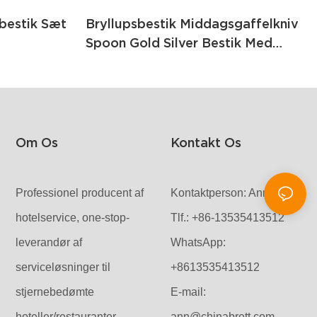
kbestik Sæt
Bryllupsbestik Middagsgaffelkniv
Spoon Gold Silver Bestik Med
Hvidt Håndtag1
Om Os
Kontakt Os
Professionel producent af
Kontaktperson: Anna
hotelservice, one-stop-
Tlf.: +86-13535413512
leverandør af
WhatsApp:
serviceløsninger til
+8613535413512
stjernebedømte
E-mail:
hoteller/restauranter
ann@chinabrett.com