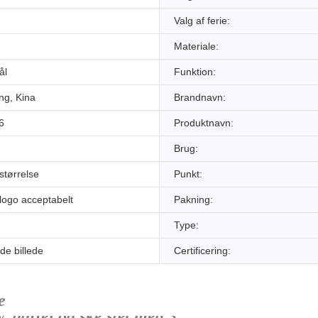
Valg af ferie:
Materiale:
ål
Funktion:
g, Kina
Brandnavn:
6
Produktnavn:
Brug:
 størrelse
Punkt:
 logo acceptabelt
Pakning:
Type:
de billede
Certificering:
e