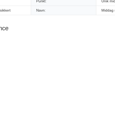
Punkt:
Unik mi
ikkert
Navn:
Middag 
ence