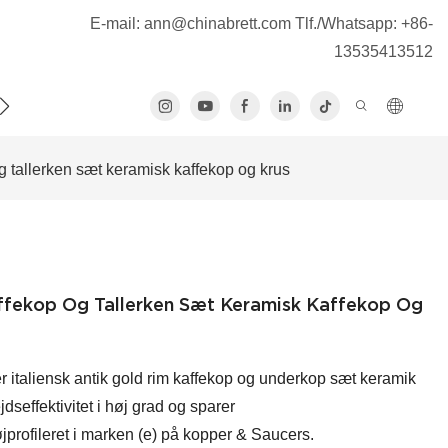
E-mail:
ann@chinabrett.com
Tlf./Whatsapp: +86-
13535413512
S
og tallerken sæt keramisk kaffekop og krus
kaffekop Og Tallerken Sæt Keramisk Kaffekop Og
r italiensk antik gold rim kaffekop og underkop sæt keramik
dseffektivitet i høj grad og sparer
profileret i marken (e) på kopper & Saucers.