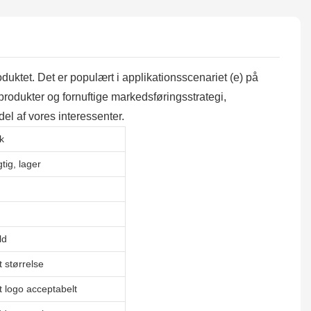
uktet. Det er populært i applikationsscenariet (e) på
produkter og fornuftige markedsføringsstrategi,
del af vores interessenter.
k
ig, lager
ld
t størrelse
t logo acceptabelt