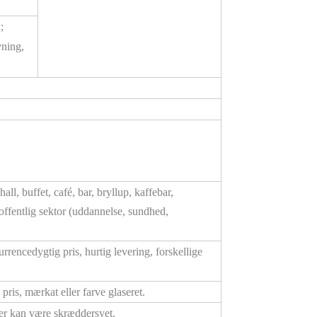
;
vning,
all, buffet, café, bar, bryllup, kaffebar,
, offentlig sektor (uddannelse, sundhed,
rencedygtig pris, hurtig levering, forskellige
pris, mærkat eller farve glaseret.
ver kan være skræddersyet.