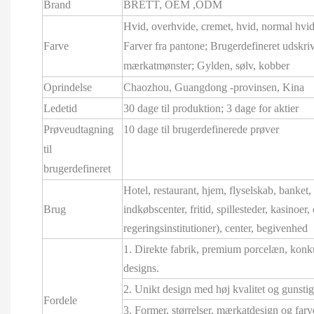
Brand
BRETT,
OEM
,ODM
Hvid, overhvide, cremet, hvid, normal hvid
Farve
Farver fra pantone; Brugerdefineret udskri
mærkatmønster; Gylden, sølv, kobber
Oprindelse
Chaozhou, Guangdong -provinsen, Kina
Ledetid
30 dage til produktion; 3 dage for aktier
Prøveudtagning
10 dage til brugerdefinerede prøver
til
brugerdefineret
Hotel, restaurant, hjem, flyselskab, banket, h
Brug
indkøbscenter, fritid, spillesteder, kasinoer
regeringsinstitutioner), center, begivenhed
1. Direkte fabrik, premium porcelæn, konkur
designs.
2. Unikt design med høj kvalitet og gunstig 
Fordele
3. Former, størrelser, mærkatdesign og far