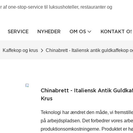
af one-stop-service til luksushoteller, restauranter og
SERVICE
NYHEDER
OM OS
KONTAKT O
Kaffekop og krus
Chinabrett - Italiensk antik guldkaffekop 
Chinabrett - Italiensk Antik Guld
Krus
Teknologi har ændret den måde, vi fremstille
på arbejdspladsen. Det forbedrer vores arbej
produktionsomkostningerne. Produktet er høj