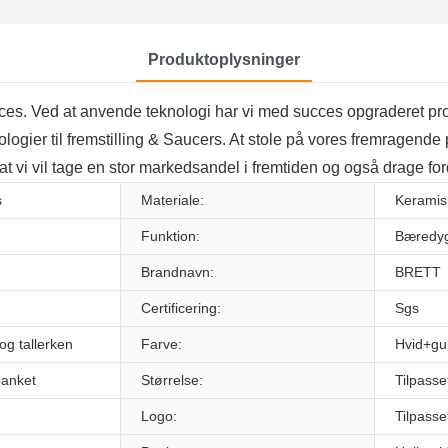
Produktoplysninger
oces. Ved at anvende teknologi har vi med succes opgraderet prod
logier til fremstilling & Saucers. At stole på vores fremragende 
 at vi vil tage en stor markedsandel i fremtiden og også drage for
s
Materiale:
Keramis
Funktion:
Bæredygt
Brandnavn:
BRETT
Certificering:
Sgs
og tallerken
Farve:
Hvid+gu
banket
Størrelse:
Tilpasse
Logo:
Tilpasse