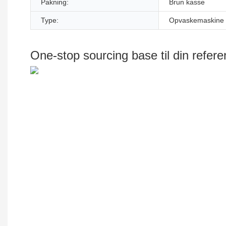
Pakning:
Brun kasse
Type:
Opvaskemaskine s
One-stop sourcing base til din refer