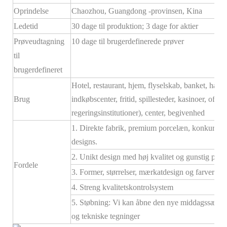
Oprindelse
Chaozhou, Guangdong -provinsen, Kina
Ledetid
30 dage til produktion; 3 dage for aktier
Prøveudtagning
10 dage til brugerdefinerede prøver
til
brugerdefineret
Hotel, restaurant, hjem, flyselskab, banket, hall, b
Brug
indkøbscenter, fritid, spillesteder, kasinoer, offe
regeringsinstitutioner), center, begivenhed
1. Direkte fabrik, premium porcelæn, konkurrence
designs.
2. Unikt design med høj kvalitet og gunstig pris, 
Fordele
3. Former, størrelser, mærkatdesign og farver k
4. Streng kvalitetskontrolsystem
5. Støbning: Vi kan åbne den nye middagssæt fo
og tekniske tegninger