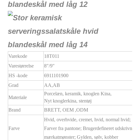
Varekode
18T011
Varestørrelse
8"/9"
HS -kode
6911101900
Grad
AA,AB
Porcelæn, keramik, knoglen Kina,
Materiale
Nyt knoglerkina, stentøj
Brand
BRETT,
OEM
,ODM
Hvid, overhvide, cremet, hvid, normal hvid;
Farve
Farver fra pantone; Brugerdefineret udskrivning,
mærkatmønster; Gylden, sølv, kobber