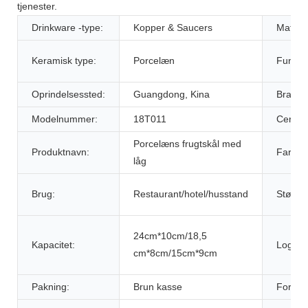
tjenester.
Drinkware -type:
Kopper & Saucers
Materia
Keramisk type:
Porcelæn
Funktio
Oprindelsessted:
Guangdong, Kina
Brandn
Modelnummer:
18T011
Certific
Porcelæns frugtskål med
Produktnavn:
Farve:
låg
Brug:
Restaurant/hotel/husstand
Størrel
24cm*10cm/18,5
Kapacitet:
Logo:
cm*8cm/15cm*9cm
Pakning:
Brun kasse
Form: