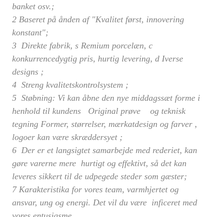
banket osv.;
2 Baseret på ånden af "Kvalitet først, innovering
konstant";
3
Direkte fabrik,
s
Remium porcelæn,
c
konkurrencedygtig pris, hurtig levering,
d
Iverse
designs
;
4
Streng kvalitetskontrolsystem
;
5
Støbning: Vi kan åbne den nye middagssæt forme i
henhold til kundens Original prøve og teknisk
tegning
Former, størrelser, mærkatdesign og farver
,
logoer
kan være skræddersyet
;
6
Der er et langsigtet samarbejde med rederiet, kan
gøre varerne mere hurtigt og effektivt, så det kan
leveres sikkert til de udpegede steder som gæster;
7 Karakteristika for vores team, varmhjertet og
ansvar, ung og energi. Det vil du være inficeret med
vores entusiasme.