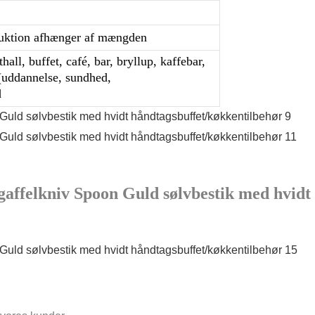
oduktion afhænger af mængden
hall, buffet, café, bar, bryllup, kaffebar,
 (uddannelse, sundhed,
d