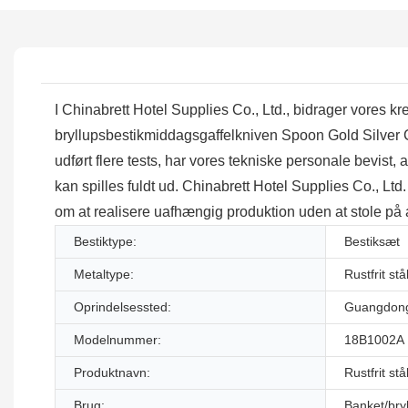
I Chinabrett Hotel Supplies Co., Ltd., bidrager vores kr
bryllupsbestikmiddagsgaffelkniven Spoon Gold Silver Cit
udført flere tests, har vores tekniske personale bevist
kan spilles fuldt ud. Chinabrett Hotel Supplies Co., Ltd.
om at realisere uafhængig produktion uden at stole på 
Bestiktype:
Bestiksæt
Metaltype:
Rustfrit stå
Oprindelsessted:
Guangdong
Modelnummer:
18B1002A
Produktnavn:
Rustfrit stå
Brug:
Banket/bry