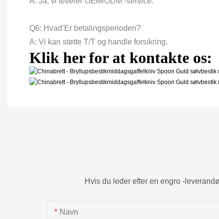
A: Ja, vi leverer OEM/ODM -service.
Q6: Hvad’Er betalingsperioden?
A: Vi kan støtte T/T og handle forsikring.
Klik her for at kontakte os:
Hvis du leder efter en engro -leverandør
Navn