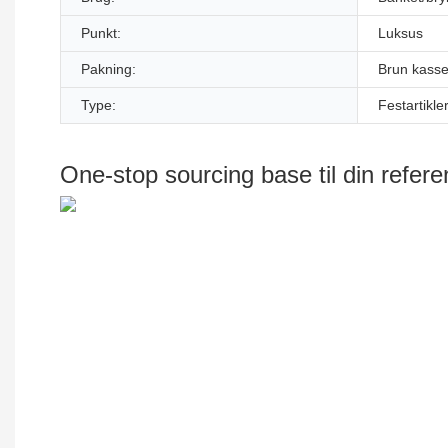
Punkt:
Luksus
Pakning:
Brun kass
Type:
Festartikle
One-stop sourcing base til din refer