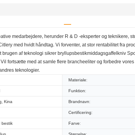
eative medarbejdere, herunder R & D -eksperter og teknikere, stor
lery med hvidt håndtag. Vi forventer, at stor rentabilitet fra pr
, at brugen af ​​teknologi sikrer bryllupsbestikmiddagsgaffelkni
 Vil fortsætte med at samle flere brancheeliter og forbedre vores 
andres teknologier.
Materiale:
l
Funktion:
, Kina
Brandnavn:
Certificering:
l bestik
Farve:
llup
Størrelse: