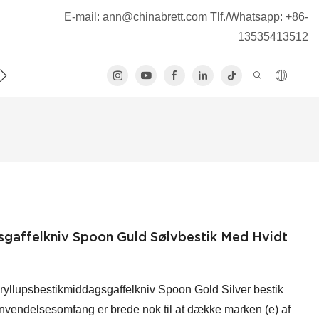
E-mail:
ann@chinabrett.com
Tlf./Whatsapp: +86-
13535413512
S
sgaffelkniv Spoon Guld Sølvbestik Med Hvidt
 bryllupsbestikmiddagsgaffelkniv Spoon Gold Silver bestik
anvendelsesomfang er brede nok til at dække marken (e) af