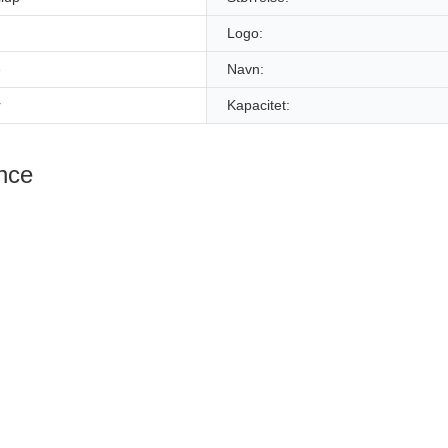
Logo:
e
Navn:
r
Kapacitet:
ence