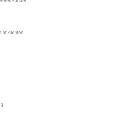
af vores kunder
s af klienten.
ng