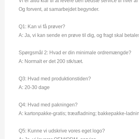
Vi er altid klar til at levere den bedste service til hver 
Og forvent, at samarbejdet begynder.
Q1: Kan vi få prøver?
A: Ja, vi kan sende en prøve til dig, og fragt skal betale
Spørgsmål 2: Hvad er din minimale ordremængde?
A: Normalt er det 200 stk/sæt.
Q3: Hvad med produktionstiden?
A: 20-30 dage
Q4: Hvad med pakningen?
A: kartonpakke-gratis; træafladning; bakkepakke-ladni
Q5: Kunne vi udskrive vores eget logo?