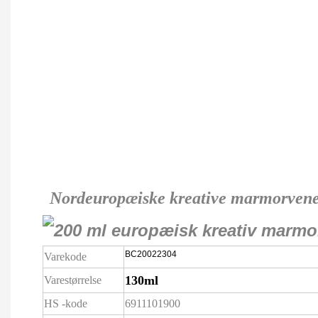
Nordeuropæiske kreative marmorvener
BC20022304
Varekode
130ml
Varestørrelse
HS -kode
6911101900