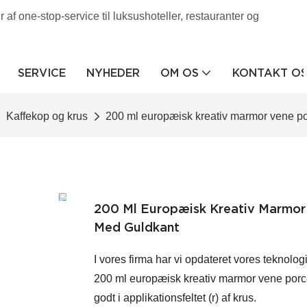
af one-stop-service til luksushoteller, restauranter og
SERVICE
NYHEDER
OM OS
KONTAKT O
Kaffekop og krus
200 ml europæisk kreativ marmor vene po
200 Ml Europæisk Kreativ Marmor
Med Guldkant
I vores firma har vi opdateret vores teknolog
200 ml europæisk kreativ marmor vene porc
godt i applikationsfeltet (r) af krus.