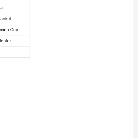
sa
banket
ccino Cup
denfor