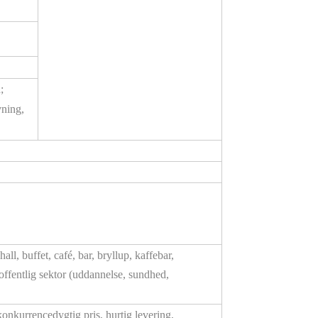
;
vning,
all, buffet, café, bar, bryllup, kaffebar,
, offentlig sektor (uddannelse, sundhed,
onkurrencedygtig pris, hurtig levering,