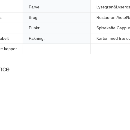
Farve:
Lysegrøn&Lysero
s
Brug:
Restaurant/hotel/
Punkt:
Spisekaffe Cappu
abelt
Pakning:
Karton med træ u
ke kopper
ence