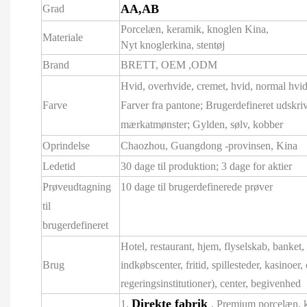
AA,AB
Grad
Porcelæn, keramik, knoglen Kina,
Materiale
Nyt knoglerkina, stentøj
Brand
BRETT,
OEM
,ODM
Hvid, overhvide, cremet, hvid, normal hvid
Farve
Farver fra pantone; Brugerdefineret udskri
mærkatmønster; Gylden, sølv, kobber
Oprindelse
Chaozhou, Guangdong -provinsen, Kina
Ledetid
30 dage til produktion; 3 dage for aktier
Prøveudtagning
10 dage til brugerdefinerede prøver
til
brugerdefineret
Hotel, restaurant, hjem, flyselskab, banket, h
Brug
indkøbscenter, fritid, spillesteder, kasinoer
regeringsinstitutioner), center, begivenhed
Direkte fabrik
1.
, Premium porcelæn, k