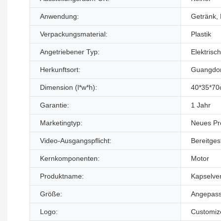
Anwendung:
Getränk,
Verpackungsmaterial:
Plastik
Angetriebener Typ:
Elektrisch
Herkunftsort:
Guangdon
Dimension (l*w*h):
40*35*7
Garantie:
1 Jahr
Marketingtyp:
Neues Pr
Video-Ausgangspflicht:
Bereitgest
Kernkomponenten:
Motor
Produktname:
Kapselve
Größe:
Angepass
Logo:
Customiz