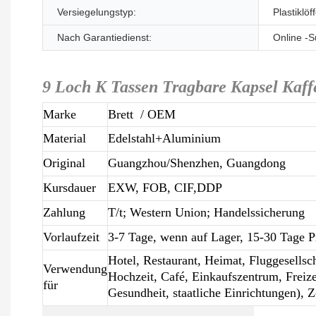
Versiegelungstyp:
Plastiklöf
Nach Garantiedienst:
Online -S
9 Loch K Tassen Tragbare Kapsel Kaf
Marke
Brett
/ OEM
Material
Edelstahl+Aluminium
Original
Guangzhou/Shenzhen, Guangdong
Kursdauer
EXW, FOB, CIF,DDP
Zahlung
T/t; Western Union; Handelssicherung
Vorlaufzeit
3-7 Tage, wenn auf Lager, 15-30 Tage 
Hotel, Restaurant, Heimat, Fluggesellsch
Verwendung
Hochzeit, Café, Einkaufszentrum, Freize
für
Gesundheit, staatliche Einrichtungen), 