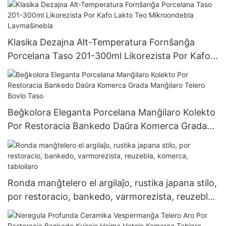
Klasika Dezajna Alt-Temperatura Fornŝanĝa
Porcelana Taso 201-300ml Likorezista Por Kafo
Lakto Teo Mikroondebla Lavmaŝinebla
Beĝkolora Eleganta Porcelana Manĝilaro Kolekto
Por Restoracia Bankedo Daŭra Komerca Grada
Manĝilaro Telero Bovlo Taso
Ronda manĝtelero el argilaĵo, rustika japana stilo,
por restoracio, bankedo, varmorezista, reuzebla,
komerca, tabloilaro