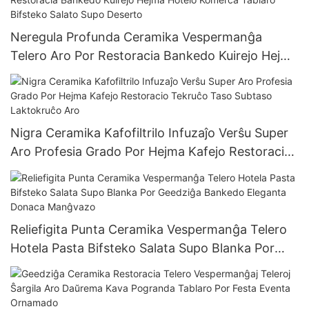
Neregula Profunda Ceramika Vespermanĝa
Telero Aro Por Restoracia Bankedo Kuirejo Hejma
Hotelo Komerca Tablaro Bifsteko Salato Supo
Deserto
Nigra Ceramika Kafofiltrilo Infuzaĵo Verŝu Super
Aro Profesia Grado Por Hejma Kafejo Restoracio
Tekruĉo Taso Subtaso Laktokruĉo Aro
Reliefigita Punta Ceramika Vespermanĝa Telero
Hotela Pasta Bifsteko Salata Supo Blanka Por
Geedziĝa Bankedo Eleganta Donaca Manĝvazo