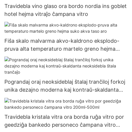
Travidebla vino glaso ora bordo nordia ins goblet
hotel hejma vitraĵo ĉampana vitro
Fiŝa skalo malvarma akvo-kaldrono eksplodo-
pruva alta temperaturo martelo greno hejma
suko akva taso aro
Pograndaj oraj neoksideblaj ŝtalaj tranĉiloj forkoj
unika dezajno moderna kaj kontraŭ-skaldanta
neoksidebla ŝtala tranĉaĵo
Travidebla kristala vitra ora borda ruĝa vitro por
geedziĝa bankedo personeco ĉampana vitro