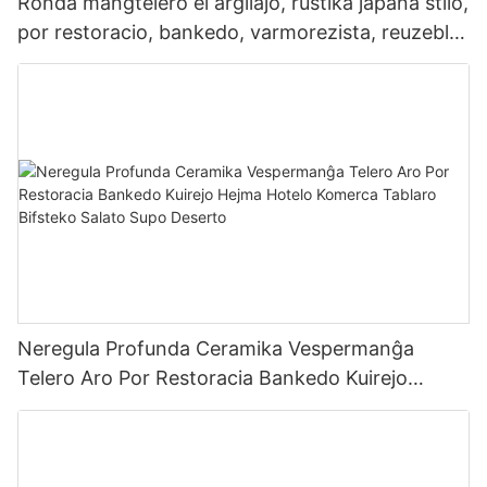
Ronda manĝtelero el argilaĵo, rustika japana stilo,
por restoracio, bankedo, varmorezista, reuzebla,
komerca, tabloilaro
Neregula Profunda Ceramika Vespermanĝa
Telero Aro Por Restoracia Bankedo Kuirejo
Hejma Hotelo Komerca Tablaro Bifsteko Salato
Supo Deserto