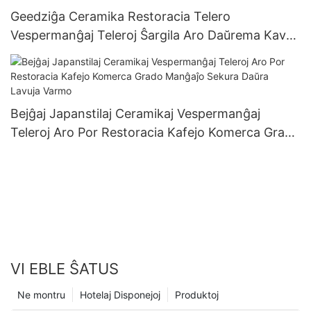
Geedziĝa Ceramika Restoracia Telero
Vespermanĝaj Teleroj Ŝargila Aro Daŭrema Kava
Pogranda Tablaro Por Festa Eventa Ornamado
Bejĝaj Japanstilaj Ceramikaj Vespermanĝaj
Teleroj Aro Por Restoracia Kafejo Komerca Grado
Manĝaĵo Sekura Daŭra Lavuja Varmo
VI EBLE ŜATUS
Ne montru
Hotelaj Disponejoj
Produktoj