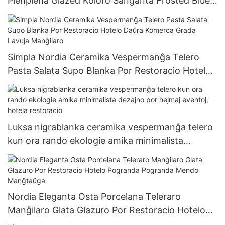
Plenplena Glazed Koloro Ŝanĝanta Frosted Blue
Beer Cup 15oz
Simpla Nordia Ceramika Vespermanĝa Telero
Pasta Salata Supo Blanka Por Restoracio Hotelo
Daŭra Komerca Grada Lavuja Manĝilaro
Luksa nigrablanka ceramika vespermanĝa telero
kun ora rando ekologie amika minimalista
dezajno por hejmaj eventoj, hotela restoracio
Nordia Eleganta Osta Porcelana Teleraro
Manĝilaro Glata Glazuro Por Restoracio Hotelo
Pogranda Pogranda Mendo Manĝtaŭga