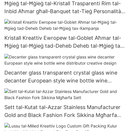
Ħġieġ tal-Ħġieġ tal-Kristall Trasparenti Rim tal-
Inbid Aħmar għall-Banquet tat-Tieġ Personalità
Champagne Ħġieġ 200ml-500ml
Kristall Kreattiv Ewropew tal-Goblet Aħmar tal-
Ħġieġ tal-Ħġieġ tad-Deheb Deheb tal-Ħġieġ tax-
Xampanja
Decanter glass transparent crystal glass wine
decanter European style wine bottle wine
distributor creative design
Sett tal-Kutat tal-Azzar Stainless Manufacturer
Gold and Black Fashion Fork Sikkina Mgħarfa
Sett