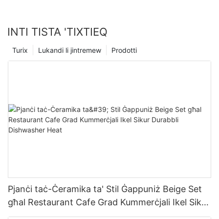
INTI TISTA 'TIXTIEQ
Turix
Lukandi li jintremew
Prodotti
Pjanċi taċ-Ċeramika ta' Stil Ġappuniż Beige Set
għal Restaurant Cafe Grad Kummerċjali Ikel Sikur
Durabbli Dishwasher Heat