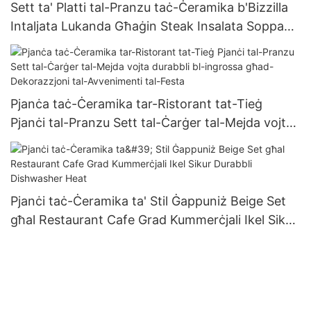
Sett ta' Platti tal-Pranzu taċ-Ċeramika b'Bizzilla
Intaljata Lukanda Għaġin Steak Insalata Soppa
Abjad Għal Banquet tat-Tieġ Rigal Eleganti
Oġġetti tal-Pranzu
Pjanċa taċ-Ċeramika tar-Ristorant tat-Tieġ
Pjanċi tal-Pranzu Sett tal-Ċarġer tal-Mejda vojta
durabbli bl-ingrossa għad-Dekorazzjoni tal-
Avvenimenti tal-Festa
Pjanċi taċ-Ċeramika ta' Stil Ġappuniż Beige Set
għal Restaurant Cafe Grad Kummerċjali Ikel Sikur
Durabbli Dishwasher Heat