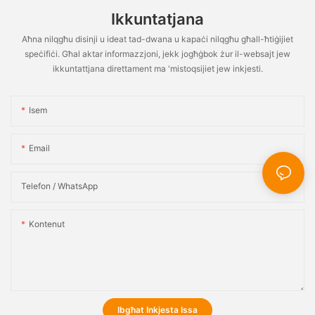
Ikkuntatjana
Aħna nilqgħu disinji u ideat tad-dwana u kapaċi nilqgħu għall-ħtiġijiet
speċifiċi. Għal aktar informazzjoni, jekk jogħġbok żur il-websajt jew
ikkuntattjana direttament ma 'mistoqsijiet jew inkjesti.
Isem
Email
Telefon / WhatsApp
Kontenut
Ibgħat Inkjesta Issa