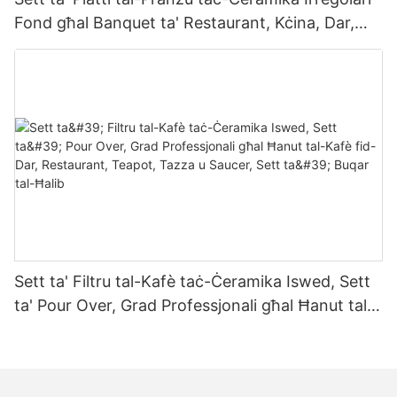
Fond għal Banquet ta' Restaurant, Kċina, Dar,
Lukanda, Oġġetti tal-Mejda Kummerċjali, Steak,
Insalata, Soppa, Deżerta
Sett ta' Filtru tal-Kafè taċ-Ċeramika Iswed, Sett
ta' Pour Over, Grad Professjonali għal Ħanut tal-
Kafè fid-Dar, Restaurant, Teapot, Tazza u
Saucer, Sett ta' Buqar tal-Ħalib