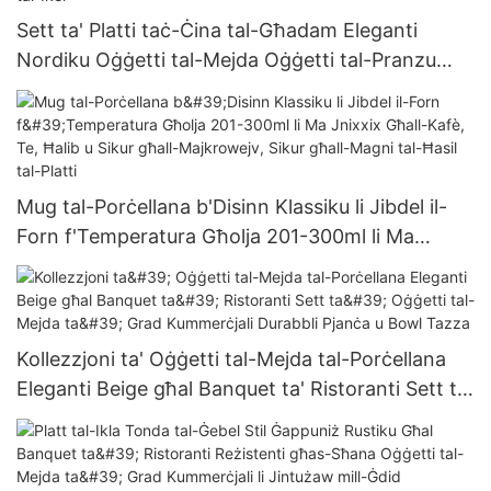
Sett ta' Platti taċ-Ċina tal-Għadam Eleganti
Nordiku Oġġetti tal-Mejda Oġġetti tal-Pranzu
Glaze Lixxa Għal Restaurant Lukanda Bejgħ bl-
Ingrossa Ordni bl-Ingrossa Grad tal-Ikel
Mug tal-Porċellana b'Disinn Klassiku li Jibdel il-
Forn f'Temperatura Għolja 201-300ml li Ma
Jnixxix Għall-Kafè, Te, Ħalib u Sikur għall-
Majkrowejv, Sikur għall-Magni tal-Ħasil ​​tal-Platti
Kollezzjoni ta' Oġġetti tal-Mejda tal-Porċellana
Eleganti Beige għal Banquet ta' Ristoranti Sett ta'
Oġġetti tal-Mejda ta' Grad Kummerċjali Durabbli
Pjanċa u Bowl Tazza