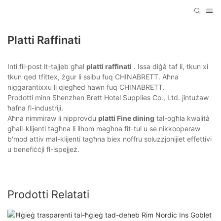
Platti Raffinati
Inti fil-post it-tajjeb għal
platti raffinati
. Issa diġà taf li, tkun xi
tkun qed tfittex, żgur li ssibu fuq CHINABRETT. Aħna
niggarantixxu li qiegħed hawn fuq CHINABRETT.
Prodotti minn Shenzhen Brett Hotel Supplies Co., Ltd. jintużaw
ħafna fl-industriji.
Aħna nimmiraw li nipprovdu
platti Fine dining
tal-ogħla kwalità
għall-klijenti tagħna li ilhom magħna fit-tul u se nikkooperaw
b'mod attiv mal-klijenti tagħna biex noffru soluzzjonijiet effettivi
u benefiċċji fl-ispejjeż.
Prodotti Relatati