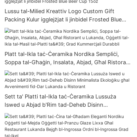
Lussu tal-Milied Kreattiv Logo Custom Gift
Packing Kulur igglejżjat li jinbidel Frosted Blue
Beer Cup 15oz
Platt tal-Ikla taċ-Ċeramika Nordika Sempliċi,
Soppa tal-Għaġin, Insalata, Abjad, Għal Ristorant
u Lukanda, Oġġetti tal-Ikla tal-Ħasil ​​tal-Platti ta'
Grad Kummerċjali Durabbli
Sett ta' Platti tal-Ikla taċ-Ċeramika Lussuża
Iswed u Abjad b'Rim tad-Deheb Disinn
Minimalista Ekoloġiku għal Avvenimenti fid-Dar
Lukanda u Ristorant