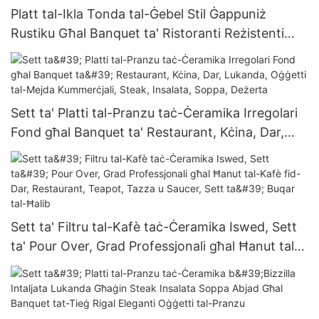
Platt tal-Ikla Tonda tal-Ġebel Stil Ġappuniż
Rustiku Għal Banquet ta' Ristoranti Reżistenti
għas-Sħana Oġġetti tal-Mejda ta' Grad
Kummerċjali li Jintużaw mill-Ġdid
Sett ta' Platti tal-Pranzu taċ-Ċeramika Irregolari
Fond għal Banquet ta' Restaurant, Kċina, Dar,
Lukanda, Oġġetti tal-Mejda Kummerċjali, Steak,
Insalata, Soppa, Deżerta
Sett ta' Filtru tal-Kafè taċ-Ċeramika Iswed, Sett
ta' Pour Over, Grad Professjonali għal Ħanut tal-
Kafè fid-Dar, Restaurant, Teapot, Tazza u
Saucer, Sett ta' Buqar tal-Ħalib