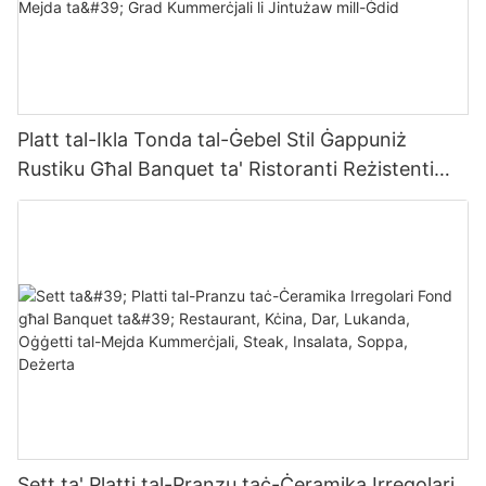
Platt tal-Ikla Tonda tal-Ġebel Stil Ġappuniż
Rustiku Għal Banquet ta' Ristoranti Reżistenti
għas-Sħana Oġġetti tal-Mejda ta' Grad
Kummerċjali li Jintużaw mill-Ġdid
Sett ta' Platti tal-Pranzu taċ-Ċeramika Irregolari