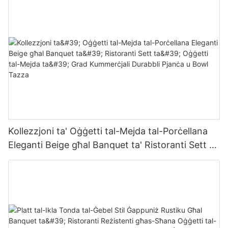
Kollezzjoni ta' Oġġetti tal-Mejda tal-Porċellana
Eleganti Beige għal Banquet ta' Ristoranti Sett ta'
Oġġetti tal-Mejda ta' Grad Kummerċjali Durabbli
Pjanċa u Bowl Tazza