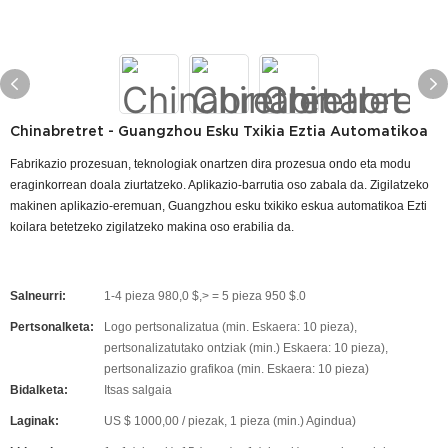
Chinabretret - Guangzhou Esku Txikia Eztia Automatikoa
Fabrikazio prozesuan, teknologiak onartzen dira prozesua ondo eta modu
eraginkorrean doala ziurtatzeko. Aplikazio-barrutia oso zabala da. Zigilatzeko
makinen aplikazio-eremuan, Guangzhou esku txikiko eskua automatikoa Ezti
koilara betetzeko zigilatzeko makina oso erabilia da.
Salneurri:
1-4 pieza 980,0 $,> = 5 pieza 950 $.0
Pertsonalketa:
Logo pertsonalizatua (min. Eskaera: 10 pieza),
pertsonalizatutako ontziak (min.) Eskaera: 10 pieza),
pertsonalizazio grafikoa (min. Eskaera: 10 pieza)
Bidalketa:
Itsas salgaia
Laginak:
US $ 1000,00 / piezak, 1 pieza (min.) Agindua)