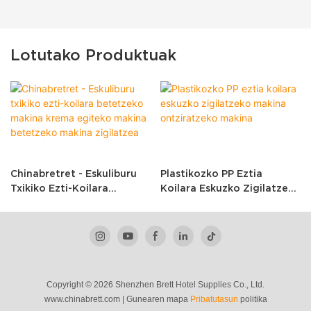
Lotutako Produktuak
Chinabretret - Eskuliburu
Plastikozko PP Eztia
Txikiko Ezti-Koilara
Koilara Eskuzko Zigilatzeko
Betetzeko Makina Krema
Makina Ontziratzeko
Egiteko Makina Betetzeko
Makina
Makina Zigilatzea
Copyright © 2026 Shenzhen Brett Hotel Supplies Co., Ltd.
www.chinabrett.com
|
Gunearen mapa
Pribatutasun
politika