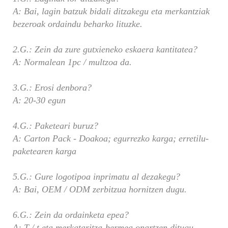
A: Bai, lagin batzuk bidali ditzakegu eta merkantziak
bezeroak ordaindu beharko lituzke.
2.G.: Zein da zure gutxieneko eskaera kantitatea?
A: Normalean 1pc / multzoa da.
3.G.: Erosi denbora?
A: 20-30 egun
4.G.: Paketeari buruz?
A: Carton Pack - Doakoa; egurrezko karga; erretilu-
paketearen karga
5.G.: Gure logotipoa inprimatu al dezakegu?
A: Bai, OEM / ODM zerbitzua hornitzen dugu.
6.G.: Zein da ordainketa epea?
A: T / t eta merkataritza-bermea onartzen ditugu.