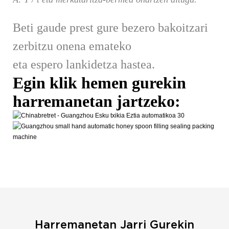
Beti gaude prest gure bezero bakoitzari
zerbitzu onena emateko
eta espero lankidetza hastea.
Egin klik hemen gurekin
harremanetan jartzeko:
Harremanetan Jarri Gurekin