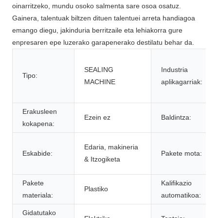
oinarritzeko, mundu osoko salmenta sare osoa osatuz.
Gainera, talentuak biltzen dituen talentuei arreta handiagoa
emango diegu, jakinduria berritzaile eta lehiakorra gure
enpresaren epe luzerako garapenerako destilatu behar da.
SEALING
Industria
Tipo:
MACHINE
aplikagarriak:
Erakusleen
Ezein ez
Baldintza:
kokapena:
Edaria, makineria
Eskabide:
Pakete mota:
& Itzogiketa
Pakete
Kalifikazio
Plastiko
materiala:
automatikoa:
Gidatutako