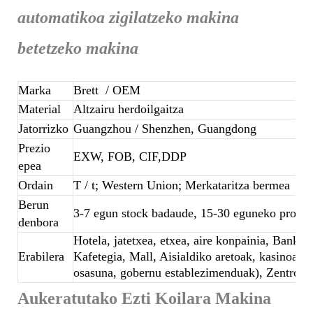
automatikoa zigilatzeko makina
betetzeko makina
Marka
Brett
/ OEM
Material
Altzairu herdoilgaitza
Jatorrizko
Guangzhou / Shenzhen, Guangdong
Prezio
EXW, FOB, CIF,DDP
epea
Ordain
T / t; Western Union; Merkataritza bermea
Berun
3-7 egun stock badaude, 15-30 eguneko produk
denbora
Hotela, jatetxea, etxea, aire konpainia, Banket
Erabilera
Kafetegia, Mall, Aisialdiko aretoak, kasinoak, 
osasuna, gobernu establezimenduak), Zentroa,
Aukeratutako Ezti Koilara Makina