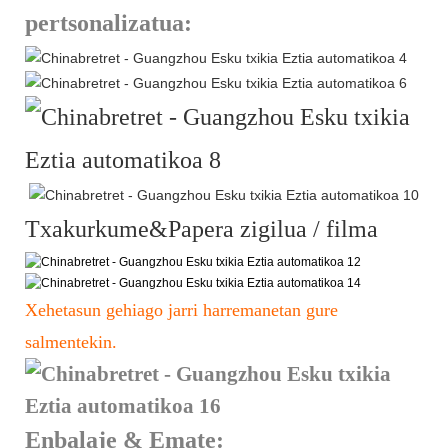
pertsonalizatua:
Txakurkume&Papera zigilua / filma
Xehetasun gehiago jarri harremanetan gure
salmentekin.
Enbalaje & Emate: