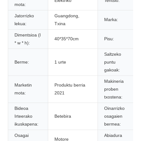
Elektriko
Tentsio:
mota:
Jatorrizko
Guangdong,
Marka:
lekua:
Txina
Dimentsioa (l
40*35*70cm
Pisu:
* w * h):
Saltzeko
Berme:
1 urte
puntu
gakoak:
Makineria
Marketin
Produktu berria
proben
mota:
2021
txostena:
Bideoa
Oinarrizko
Irteerako
Betebira
osagaien
ikuskapena:
bermea:
Osagai
Abiadura
Motore