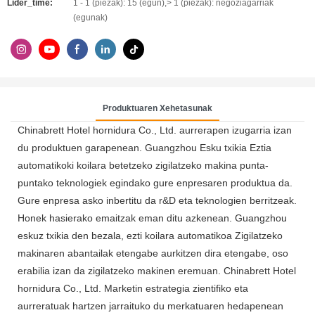
Lider_time:
1 - 1 (piezak): 15 (egun),> 1 (piezak): negoziagarriak
(egunak)
Produktuaren Xehetasunak
Chinabrett Hotel hornidura Co., Ltd. aurrerapen izugarria izan
du produktuen garapenean. Guangzhou Esku txikia Eztia
automatikoki koilara betetzeko zigilatzeko makina punta-
puntako teknologiek egindako gure enpresaren produktua da.
Gure enpresa asko inbertitu da r&D eta teknologien berritzeak.
Honek hasierako emaitzak eman ditu azkenean. Guangzhou
eskuz txikia den bezala, ezti koilara automatikoa Zigilatzeko
makinaren abantailak etengabe aurkitzen dira etengabe, oso
erabilia izan da zigilatzeko makinen eremuan. Chinabrett Hotel
hornidura Co., Ltd. Marketin estrategia zientifiko eta
aurreratuak hartzen jarraituko du merkatuaren hedapenean