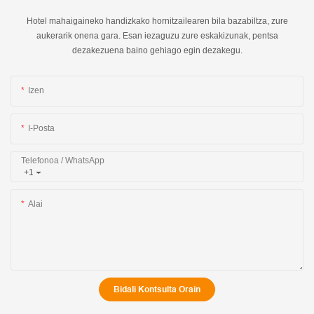
Hotel mahaigaineko handizkako hornitzailearen bila bazabiltza, zure
aukerarik onena gara. Esan iezaguzu zure eskakizunak, pentsa
dezakezuena baino gehiago egin dezakegu.
Izen
I-Posta
Telefonoa / WhatsApp
+1
Alai
Bidali Kontsulta Orain