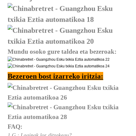
Mundu osoko gure taldea eta bezeroak:
Bezeroen bost izarreko iritzia:
FAQ:
1.G.: Laginak lor ditzakegu?