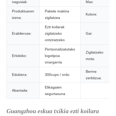
nagusiak:
Max:
Produktuaren
Pakete makina
Kolore:
izena:
zigilatzea
Ezti koilarak
Erabileruse:
zigilatzeko
Gai:
ontziratzeko
Pertsonalizatutako
Zigilatzeko
Erloleiko:
logotipoa
mota:
onargarria
Berme
Edukiera:
300cups / ordu
zerbitzua:
Elikagaien
Abantaila:
segurtasuna
Guangzhou eskua txikia ezti koilara