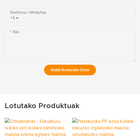
Telefonoa / WhatsApp
+1
Alai
Bidali Kontsulta Orain
Lotutako Produktuak