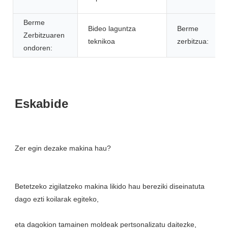
Berme
Bideo laguntza
Berme
Zerbitzuaren
teknikoa
zerbitzua:
ondoren:
Betetzeko zigilatzeko makina likido hau bereziki diseinatuta 
eta dagokion tamainen moldeak pertsonalizatu daitezke, 