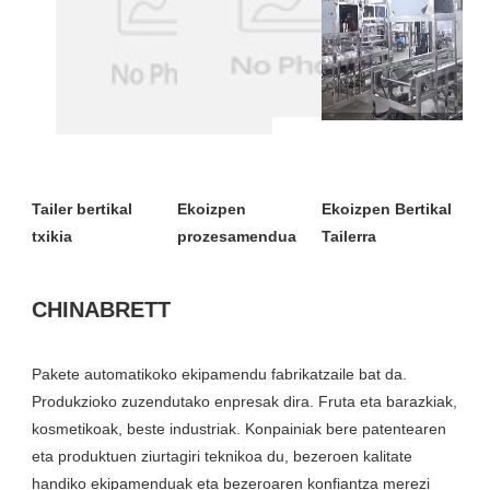
Tailer bertikal 
Ekoizpen 
Ekoizpen Bertikal 
Pakete automatikoko ekipamendu fabrikatzaile bat da. 
Produkzioko zuzendutako enpresak dira. Fruta eta barazkiak, 
kosmetikoak, beste industriak. Konpainiak bere patentearen 
eta produktuen ziurtagiri teknikoa du, bezeroen kalitate 
handiko ekipamenduak eta bezeroaren konfiantza merezi 