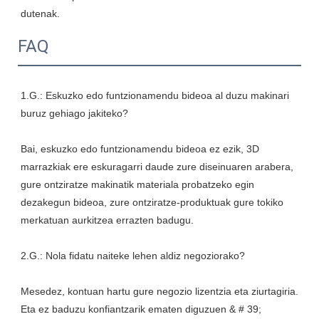
FAQ
1.G.: Eskuzko edo funtzionamendu bideoa al duzu makinari 
Bai, eskuzko edo funtzionamendu bideoa ez ezik, 3D 
marrazkiak ere eskuragarri daude zure diseinuaren arabera, 
gure ontziratze makinatik materiala probatzeko egin 
dezakegun bideoa, zure ontziratze-produktuak gure tokiko 
Mesedez, kontuan hartu gure negozio lizentzia eta ziurtagiria. 
Eta ez baduzu konfiantzarik ematen diguzuen & # 39; 