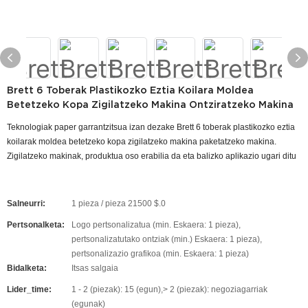
Brett 6 Toberak Plastikozko Eztia Koilara Moldea
Betetzeko Kopa Zigilatzeko Makina Ontziratzeko Makina
Teknologiak paper garrantzitsua izan dezake Brett 6 toberak plastikozko eztia
koilarak moldea betetzeko kopa zigilatzeko makina paketatzeko makina.
Zigilatzeko makinak, produktua oso erabilia da eta balizko aplikazio ugari ditu
Salneurri:
1 pieza / pieza 21500 $.0
Pertsonalketa:
Logo pertsonalizatua (min. Eskaera: 1 pieza),
pertsonalizatutako ontziak (min.) Eskaera: 1 pieza),
pertsonalizazio grafikoa (min. Eskaera: 1 pieza)
Bidalketa:
Itsas salgaia
Lider_time:
1 - 2 (piezak): 15 (egun),> 2 (piezak): negoziagarriak
(egunak)