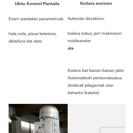
koilara eskuz jarri makinaren 
hala nola, pisua betetzea, 
Automatikoki pertsonalizatua 
(koilarak pilagarriak izan 