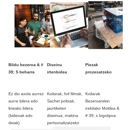
Bildu bezeroa & # 
Diseinu 
Piezak 
Ez dio axola aurrez 
Koilarak, foil filmak, 
Koilarak 
aurre bilera edo 
Sachet poltsak, 
Bezeroarekin 
lineako bilera 
jaurtiketen 
irekitako Moldea & 
(bideoak edo 
diseinua, makina 