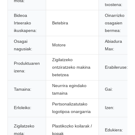
mota:
txostena:
Bideoa
Oinarrizko
Irteerako
Betebira
osagaien
ikuskapena:
bermea:
Osagai
Abiadura
Motore
nagusiak:
Max:
Zigilatzeko
Produktuaren
ontziratzeko makina
Erabileruse:
izena:
betetzea
Neurrira egindako
Tamaina:
Gai:
tamaina
Pertsonalizatutako
Erloleiko:
Izen:
logotipoa onargarria
Zigilatzeko
Plastikozko koilarak /
Edukiera:
mota:
kopak