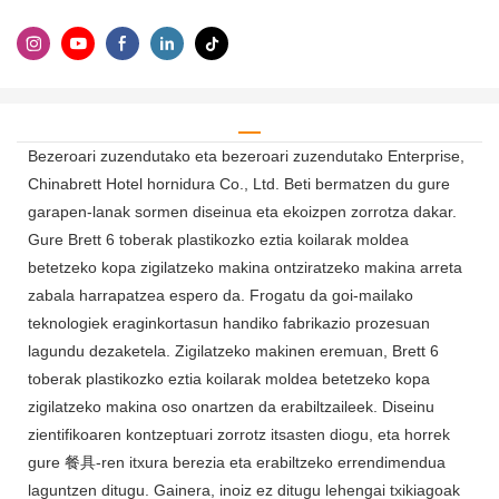
Bezeroari zuzendutako eta bezeroari zuzendutako Enterprise,
Chinabrett Hotel hornidura Co., Ltd. Beti bermatzen du gure
garapen-lanak sormen diseinua eta ekoizpen zorrotza dakar.
Gure Brett 6 toberak plastikozko eztia koilarak moldea
betetzeko kopa zigilatzeko makina ontziratzeko makina arreta
zabala harrapatzea espero da. Frogatu da goi-mailako
teknologiek eraginkortasun handiko fabrikazio prozesuan
lagundu dezaketela. Zigilatzeko makinen eremuan, Brett 6
toberak plastikozko eztia koilarak moldea betetzeko kopa
zigilatzeko makina oso onartzen da erabiltzaileek. Diseinu
zientifikoaren kontzeptuari zorrotz itsasten diogu, eta horrek
gure 餐具-ren itxura berezia eta erabiltzeko errendimendua
laguntzen ditugu. Gainera, inoiz ez ditugu lehengai txikiagoak