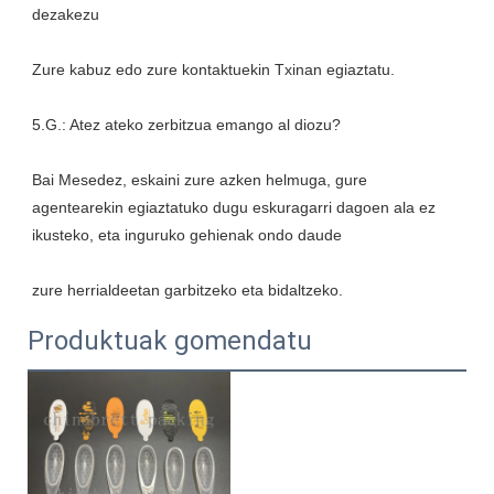
Bai Mesedez, eskaini zure azken helmuga, gure 
agentearekin egiaztatuko dugu eskuragarri dagoen ala ez 
Produktuak gomendatu