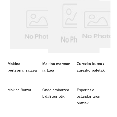
Makina 
Makina martxan 
Zurezko kutxa / 
Ondo probatzea 
Esportazio 
estandarraren 