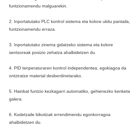
2. Inportatutako PLC kontrol sistema eta kolore ukitu pantaila, 
3. Inportatutako zinema gidatzeko sistema eta kolore 
4. PID tenperaturaren kontrol independentea, egokiagoa da 
5. Hainbat funtzio kezkagarri automatiko, gehienezko kenketa 
6. Kodetzaile bikoitzak errendimendu egonkorragoa 