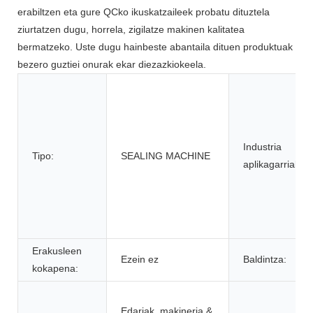
erabiltzen eta gure QCko ikuskatzaileek probatu dituztela
ziurtatzen dugu, horrela, zigilatze makinen kalitatea
bermatzeko. Uste dugu hainbeste abantaila dituen produktuak
bezero guztiei onurak ekar diezazkiokeela.
Industria
Tipo:
SEALING MACHINE
aplikagarriak:
Erakusleen
Ezein ez
Baldintza:
kokapena:
Edariak, makineria &