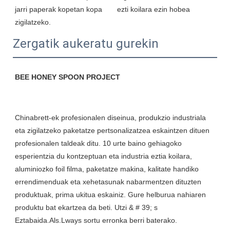
jarri paperak kopetan kopa 
Zergatik aukeratu gurekin
Chinabrett-ek profesionalen diseinua, produkzio industriala 
eta zigilatzeko paketatze pertsonalizatzea eskaintzen dituen 
profesionalen taldeak ditu. 10 urte baino gehiagoko 
esperientzia du kontzeptuan eta industria eztia koilara, 
aluminiozko foil filma, paketatze makina, kalitate handiko 
errendimenduak eta xehetasunak nabarmentzen dituzten 
produktuak, prima ukitua eskainiz. Gure helburua nahiaren 
produktu bat ekartzea da beti. Utzi & # 39; s 