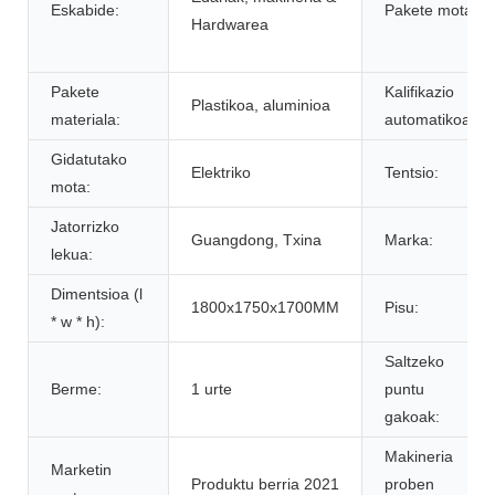
Eskabide:
Pakete mota:
Hardwarea
Pakete
Kalifikazio
Plastikoa, aluminioa
materiala:
automatikoa:
Gidatutako
Elektriko
Tentsio:
mota:
Jatorrizko
Guangdong, Txina
Marka:
lekua:
Dimentsioa (l
1800x1750x1700MM
Pisu:
* w * h):
Saltzeko
Berme:
1 urte
puntu
gakoak:
Makineria
Marketin
Produktu berria 2021
proben