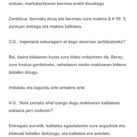
Zerbitzua, bermatu dirua eta bermatu zure makina & # 39; S 
Bai, baina bidaiaren kuota zure bidez ordaintzen da. Beraz, 
zure kostua gordetzeko, xehetasun osoko makinaren bideoa 
4.G.: Nola ziurtatu ahal izango dugu makinaren kalitateaz 
Entregatu aurretik, kalitatea egiaztatzeko zure argazkiak eta 
bideoak bidaliko dizkizugu, eta kalitatea ere antolatu 