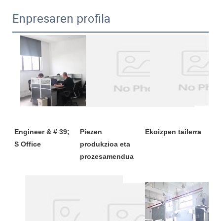
Enpresaren profila
Engineer & # 39; 
Piezen 
produkzioa eta 