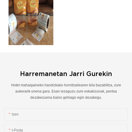
Harremanetan Jarri Gurekin
Hotel mahaigaineko handizkako hornitzailearen bila bazabiltza, zure
aukerarik onena gara. Esan iezaguzu zure eskakizunak, pentsa
dezakezuena baino gehiago egin dezakegu.
Izen
I-Posta