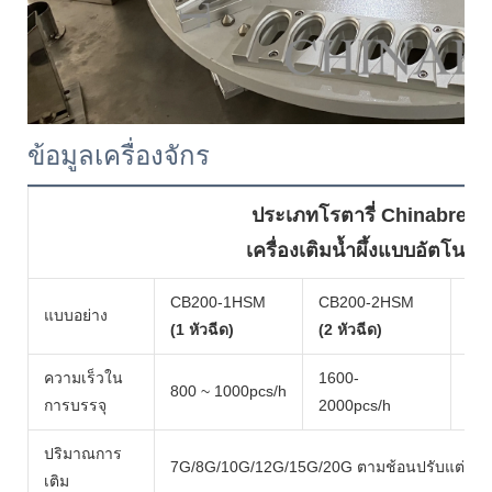
ข้อมูลเครื่องจักร
ประเภทโรตารี่ Chinabrett
เครื่องเติมน้ำผึ้งแบบอัตโนมัติ
CB200-1HSM
CB200-2HSM
CB
แบบอย่าง
(1 หัวฉีด)
(2 หัวฉีด)
(3 
ความเร็วใน
1600-
800 ~ 1000pcs/h
250
การบรรจุ
2000pcs/h
ปริมาณการ
7G/8G/10G/12G/15G/20G ตามช้อนปรับแต่งขอ
เติม