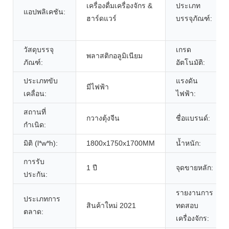
เครื่องดื่มเครื่องจักร &
ประเภท
แอปพลิเคชัน:
ฮาร์ดแวร์
บรรจุภัณฑ์:
วัสดุบรรจุ
เกรด
พลาสติกอลูมิเนียม
ภัณฑ์:
อัตโนมัติ:
ประเภทขับ
แรงดัน
มีไฟฟ้า
เคลื่อน:
ไฟฟ้า:
สถานที่
กวางตุ้งจีน
ชื่อแบรนด์:
กำเนิด:
มิติ (l*w*h):
1800x1750x1700MM
น้ำหนัก:
การรับ
1 ปี
จุดขายหลัก:
ประกัน:
รายงานการ
ประเภทการ
สินค้าใหม่ 2021
ทดสอบ
ตลาด:
เครื่องจักร: