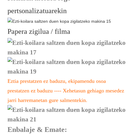
pertsonalizatuarekin
Papera zigilua / filma
Eztia prestatzen ez baduzu, ekipamendu osoa
prestatzen ez baduzu
---- Xehetasun gehiago mesedez
jarri harremanetan gure salmentekin.
Enbalaje & Emate: