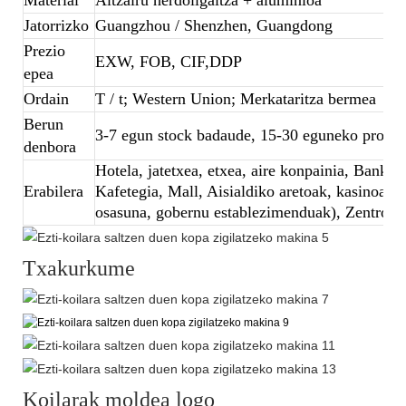
Jatorrizko
Guangzhou / Shenzhen, Guangdong
Prezio
EXW, FOB, CIF,DDP
epea
Ordain
T / t; Western Union; Merkataritza bermea
Berun
3-7 egun stock badaude, 15-30 eguneko produk
denbora
Hotela, jatetxea, etxea, aire konpainia, Banket
Erabilera
Kafetegia, Mall, Aisialdiko aretoak, kasinoak, 
osasuna, gobernu establezimenduak), Zentroa,
Txakurkume
Koilarak moldea logo