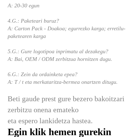
A: 20-30 egun
4.G.: Paketeari buruz?
A: Carton Pack - Doakoa; egurrezko karga; erretilu-
paketearen karga
5.G.: Gure logotipoa inprimatu al dezakegu?
A: Bai, OEM / ODM zerbitzua hornitzen dugu.
6.G.: Zein da ordainketa epea?
A: T / t eta merkataritza-bermea onartzen ditugu.
Beti gaude prest gure bezero bakoitzari
zerbitzu onena emateko
eta espero lankidetza hastea.
Egin klik hemen gurekin