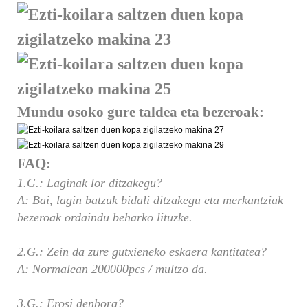
Mundu osoko gure taldea eta bezeroak:
FAQ:
1.G.: Laginak lor ditzakegu?
A: Bai, lagin batzuk bidali ditzakegu eta merkantziak
bezeroak ordaindu beharko lituzke.
2.G.: Zein da zure gutxieneko eskaera kantitatea?
A: Normalean 200000pcs / multzo da.
3.G.: Erosi denbora?