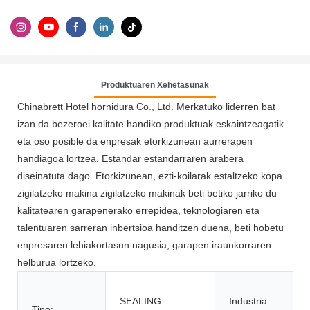
Produktuaren Xehetasunak
Chinabrett Hotel hornidura Co., Ltd. Merkatuko liderren bat
izan da bezeroei kalitate handiko produktuak eskaintzeagatik
eta oso posible da enpresak etorkizunean aurrerapen
handiagoa lortzea. Estandar estandarraren arabera
diseinatuta dago. Etorkizunean, ezti-koilarak estaltzeko kopa
zigilatzeko makina zigilatzeko makinak beti betiko jarriko du
kalitatearen garapenerako errepidea, teknologiaren eta
talentuaren sarreran inbertsioa handitzen duena, beti hobetu
enpresaren lehiakortasun nagusia, garapen iraunkorraren
helburua lortzeko.
SEALING
Industria
Tipo: