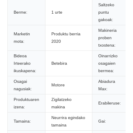
Saltzeko
Berme:
1 urte
puntu
gakoak:
Makineria
Marketin
Produktu berria
proben
mota:
2020
txostena:
Bideoa
Oinarrizko
Irteerako
Betebira
osagaien
ikuskapena:
bermea:
Osagai
Abiadura
Motore
nagusiak:
Max:
Produktuaren
Zigilatzeko
Erabileruse:
izena:
makina
Neurrira egindako
Tamaina:
Gai:
tamaina