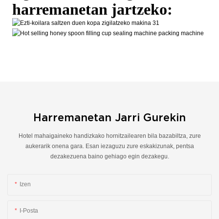
harremanetan jartzeko:
Harremanetan Jarri Gurekin
Hotel mahaigaineko handizkako hornitzailearen bila bazabiltza, zure
aukerarik onena gara. Esan iezaguzu zure eskakizunak, pentsa
dezakezuena baino gehiago egin dezakegu.
Izen
I-Posta