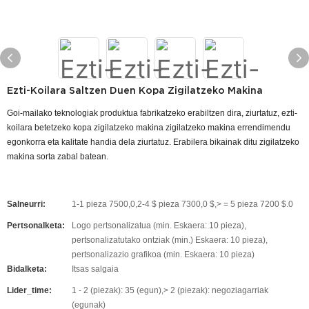
Ezti-Koilara Saltzen Duen Kopa Zigilatzeko Makina
Goi-mailako teknologiak produktua fabrikatzeko erabiltzen dira, ziurtatuz, ezti-
koilara betetzeko kopa zigilatzeko makina zigilatzeko makina errendimendu
egonkorra eta kalitate handia dela ziurtatuz. Erabilera bikainak ditu zigilatzeko
makina sorta zabal batean.
Salneurri:
1-1 pieza 7500,0,2-4 $ pieza 7300,0 $,> = 5 pieza 7200 $.0
Pertsonalketa:
Logo pertsonalizatua (min. Eskaera: 10 pieza),
pertsonalizatutako ontziak (min.) Eskaera: 10 pieza),
pertsonalizazio grafikoa (min. Eskaera: 10 pieza)
Bidalketa:
Itsas salgaia
Lider_time:
1 - 2 (piezak): 35 (egun),> 2 (piezak): negoziagarriak
(egunak)