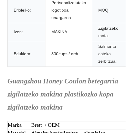
Pertsonalizatutako
Erloleiko:
logotipoa
MOQ:
onargarria
Zigilatzeko
Izen:
MAKINA
mota:
Salmenta
Edukiera:
800cups / ordu
osteko
zerbitzua:
Guangzhou Honey Coulon betegarria
zigilatzeko makina plastikozko kopa
zigilatzeko makina
Marka
Brett
/ OEM
Material
Altzairu herdoilgaitza + aluminioa