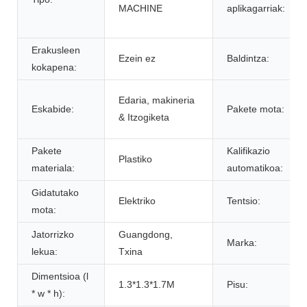
MACHINE
aplikagarriak:
Erakusleen
Ezein ez
Baldintza:
kokapena:
Edaria, makineria
Eskabide:
Pakete mota:
& Itzogiketa
Pakete
Kalifikazio
Plastiko
materiala:
automatikoa:
Gidatutako
Elektriko
Tentsio:
mota:
Jatorrizko
Guangdong,
Marka:
lekua:
Txina
Dimentsioa (l
1.3*1.3*1.7M
Pisu:
* w * h):