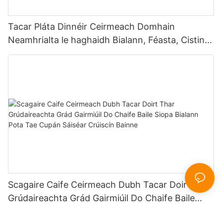
Tacar Pláta Dinnéir Ceirmeach Domhain
Neamhrialta le haghaidh Bialann, Féasta, Cistin,
Baile, Óstán, Earraí Boird Tráchtála, Stéig,
Sailéad, Anraith, Milseog
Scagaire Caife Ceirmeach Dubh Tacar Doirt Thar
Grúdaireachta Grád Gairmiúil Do Chaife Baile
Siopa Bialann Pota Tae Cupán Sáiséar Crúiscín