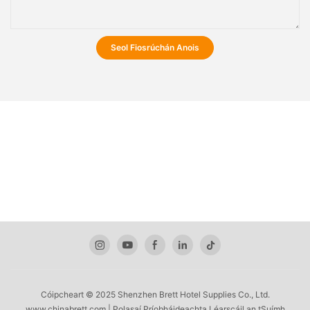
Seol Fiosrúchán Anois
Cóipcheart © 2025 Shenzhen Brett Hotel Supplies Co., Ltd.
www.chinabrett.com
|
Polasaí
Príobháideachta
Léarscáil an tSuímh