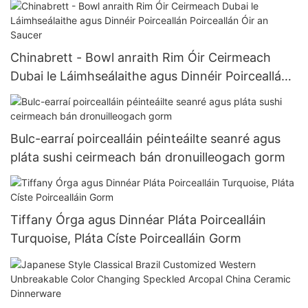
Chinabrett - Bowl anraith Rim Óir Ceirmeach
Dubai le Láimhseálaithe agus Dinnéir Poirceallán
Poirceallán Óir an Saucer
Bulc-earraí poircealláin péinteáilte seanré agus
pláta sushi ceirmeach bán dronuilleogach gorm
Tiffany Órga agus Dinnéar Pláta Poircealláin
Turquoise, Pláta Císte Poircealláin Gorm