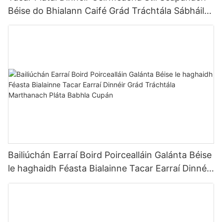
Béise do Bhialann Caifé Grád Tráchtála Sábháilte
Bia Miasniteoir Marthanach Teas
Bailiúchán Earraí Boird Poircealláin Galánta Béise
le haghaidh Féasta Bialainne Tacar Earraí Dinnéir
Grád Tráchtála Marthanach Pláta Babhla Cupán