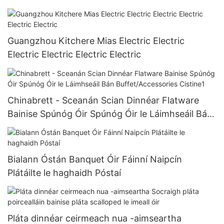
Guangzhou Kitchere Mias Electric Electric
Electric Electric Electric Electric
Chinabrett - Sceanán Scian Dinnéar Flatware
Bainise Spúnóg Óir Spúnóg Óir le Láimhseáil Bán
Buffet/Accessories Cistine1
Bialann Óstán Banquet Óir Fáinní Naipcín
Plátáilte le haghaidh Póstaí
Pláta dinnéar ceirmeach nua -aimseartha