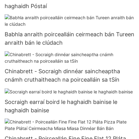
haghaidh Póstaí
Babhla anraith poircealláin ceirmeach bán Tureen
anraith bán le clúdach
Chinabrett - Socraigh dinnéar saincheaptha
cnámh cruthaitheach na poircealláin sa tSín
Socraigh earraí boird le haghaidh bainise le
haghaidh bainise
Chinabrett - Poirceallán Fine Fine Flat 12 Pláta