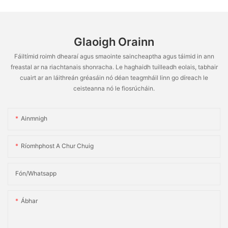
Bainne
Glaoigh Orainn
Fáiltímid roimh dhearaí agus smaointe saincheaptha agus táimid in ann
freastal ar na riachtanais shonracha. Le haghaidh tuilleadh eolais, tabhair
cuairt ar an láithreán gréasáin nó déan teagmháil linn go díreach le
ceisteanna nó le fiosrúcháin.
Ainmnigh
Ríomhphost A Chur Chuig
Fón/whatsapp
Ábhar