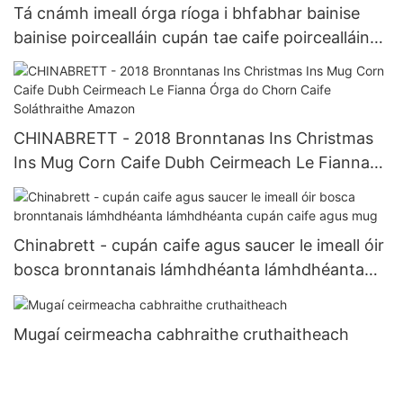
Tá cnámh imeall órga ríoga i bhfabhar bainise
bainise poircealláin cupán tae caife poircealláin
agus tacar saucer1
CHINABRETT - 2018 Bronntanas Ins Christmas
Ins Mug Corn Caife Dubh Ceirmeach Le Fianna
Órga do Chorn Caife Soláthraithe Amazon
Chinabrett - cupán caife agus saucer le imeall óir
bosca bronntanais lámhdhéanta lámhdhéanta
cupán caife agus mug
Mugaí ceirmeacha cabhraithe cruthaitheach