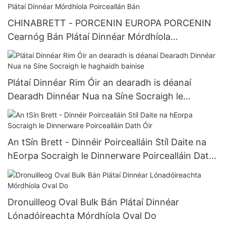
CHINABRETT - PORCENIN EUROPA PORCENIN
Cearnóg Bán Plátaí Dinnéar Mórdhíola
Poirceallán Bán
Plátaí Dinnéar Rim Óir an dearadh is déanaí
Dearadh Dinnéar Nua na Síne Socraigh le
haghaidh bainise
An tSín Brett - Dinnéir Poircealláin Stíl Daite na
hEorpa Socraigh le Dinnerware Poircealláin Dath
Óir
Dronuilleog Oval Bulk Bán Plátaí Dinnéar
Lónadóireachta Mórdhíola Oval Do