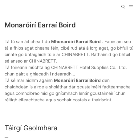
Monaróirí Earraí Boird
Tá tú san áit cheart do
Mhonaróirí Earraí Boird
. Faoin am seo
tá a fhios agat cheana féin, cibé rud atá á lorg agat, go bhfuil tú
cinnte go bhfaighidh tú é ar CHINABRETT. Ráthaímid go bhfuil
sé anseo ar CHINABRETT.
Tá foireann múchta ag CHINABRETT Hotel Supplies Co., Ltd.
chun páirt a ghlacadh i ndearadh...
Tá sé mar aidhm againn
Monaróirí Earraí Boird
den
chaighdeán is airde a sholáthar dár gcustaiméirí fadtéarmacha
agus comhoibreoimid go gníomhach lenár gcustaiméirí chun
réitigh éifeachtacha agus sochair costais a thairiscint.
Táirgí Gaolmhara