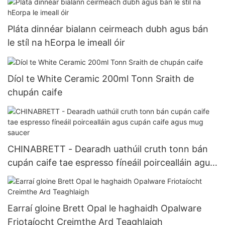
Pláta dinnéar bialann ceirmeach dubh agus bán
le stíl na hEorpa le imeall óir
Díol te White Ceramic 200ml Tonn Sraith de
chupán caife
CHINABRETT - Dearadh uathúil cruth tonn bán
cupán caife tae espresso fíneáil poircealláin agus
cupán caife agus mug saucer
Earraí gloine Brett Opal le haghaidh Opalware
Friotaíocht Creimthe Ard Teaghlaigh