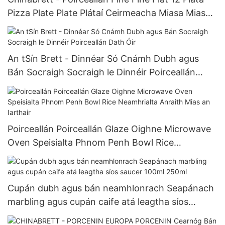
Pizza Plate Plate Plátaí Ceirmeacha Miasa Miasa
Dinnéar Bán Bán
An tSín Brett - Dinnéar Só Cnámh Dubh agus
Bán Socraigh Socraigh le Dinnéir Poirceallán
Dath Óir
Poirceallán Poirceallán Glaze Oighne Microwave
Oven Speisialta Phnom Penh Bowl Rice
Neamhrialta Anraith Mias an Iarthair
Cupán dubh agus bán neamhlonrach Seapánach
marbling agus cupán caife atá leagtha síos
saucer 100ml 250ml