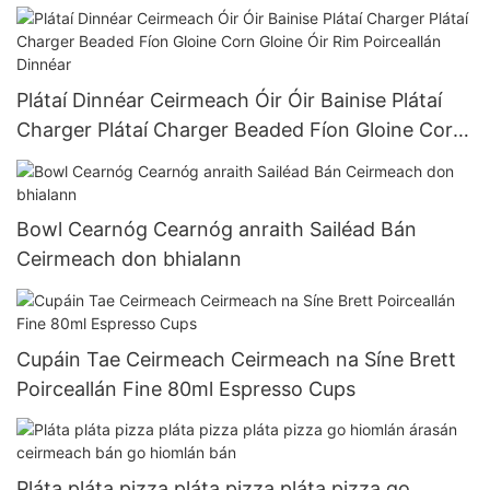
Plátaí Dinnéar Ceirmeach Óir Óir Bainise Plátaí
Charger Plátaí Charger Beaded Fíon Gloine Corn
Gloine Óir Rim Poirceallán Dinnéar
Bowl Cearnóg Cearnóg anraith Sailéad Bán
Ceirmeach don bhialann
Cupáin Tae Ceirmeach Ceirmeach na Síne Brett
Poirceallán Fine 80ml Espresso Cups
Pláta pláta pizza pláta pizza pláta pizza go