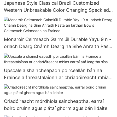
Japanese Style Classical Brazil Customized
Western Unbreakable Color Changing Speckled
Arcopal China Ceramic Dinnerware
Monaróir Ceirmeach Gairmiúil Durable Yayu 9 n -
orlach Dearg Cnámh Dearg na Síne Anraith Pasta
an Iarthair Bowls Ceirmeach Ceirmeach na
Fraince
Upscale a shaincheapadh poirceallán bán na
Fraince a fhreastalaíonn ar chriadóireacht mhias
earraí atá leagtha síos
Criadóireacht mórdhíola saincheaptha, earraí
boird cruinn agus plátaí ghorm agus bán ildaite