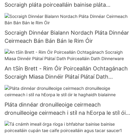
Socraigh pláta poircealláin bainise pláta
scalloped le imeall óir
Socraigh Dinnéar Bialann Nordach Pláta Dinnéar
Ceirmeach Bán Bán Bán le Rim Óir
An tSín Brett - Rim Óir Poirceallán Ochtagánach
Socraigh Miasa Dinnéir Plátaí Plátaí Dath
Poircealláin Dath Dinnerware
Pláta dinnéar dronuilleoige ceirmeach
dronuilleoige ceirmeach i stíl na hEorpa le stíl óir
le haghaidh bialainne