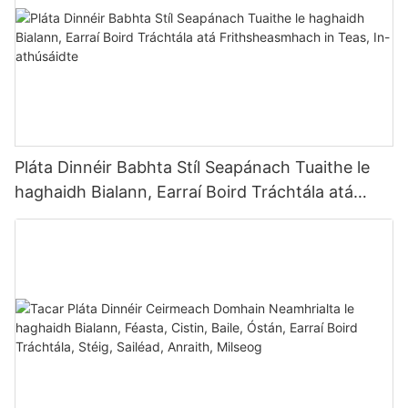
Pláta Dinnéir Babhta Stíl Seapánach Tuaithe le
haghaidh Bialann, Earraí Boird Tráchtála atá
Frithsheasmhach in Teas, In-athúsáidte