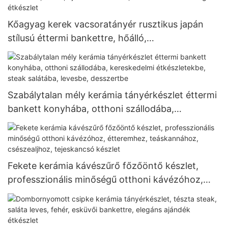
Kőagyag kerek vacsoratányér rusztikus japán
stílusú éttermi bankettre, hőálló,
újrafelhasználható, kereskedelmi minőségű
étkészlet
Szabálytalan mély kerámia tányérkészlet éttermi
bankett konyhába, otthoni szállodába,
kereskedelmi étkészletekbe, steak salátába,
levesbe, desszertbe
Fekete kerámia kávészűrő főzőöntő készlet,
professzionális minőségű otthoni kávézóhoz,
étteremhez, teáskannához, csészealjhoz,
tejeskancsó készlet