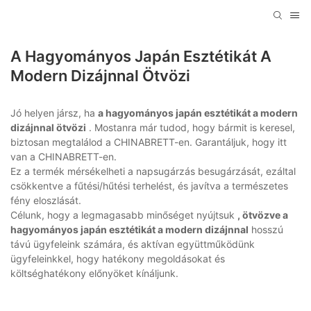
A Hagyományos Japán Esztétikát A
Modern Dizájnnal Ötvözi
Jó helyen jársz, ha
a hagyományos japán esztétikát a modern
dizájnnal ötvözi
. Mostanra már tudod, hogy bármit is keresel,
biztosan megtalálod a CHINABRETT-en. Garantáljuk, hogy itt
van a CHINABRETT-en.
Ez a termék mérsékelheti a napsugárzás besugárzását, ezáltal
csökkentve a fűtési/hűtési terhelést, és javítva a természetes
fény eloszlását.
Célunk, hogy a legmagasabb minőséget nyújtsuk
, ötvözve a
hagyományos japán esztétikát a modern dizájnnal
hosszú
távú ügyfeleink számára, és aktívan együttműködünk
ügyfeleinkkel, hogy hatékony megoldásokat és
költséghatékony előnyöket kínáljunk.