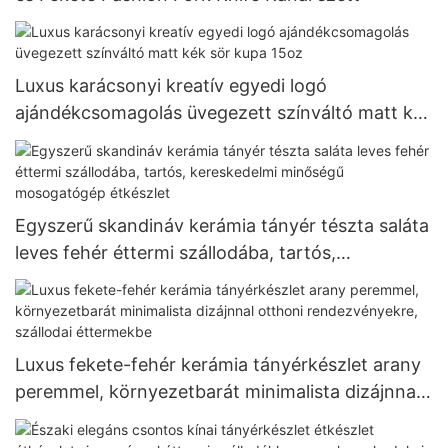
Luxus karácsonyi kreatív egyedi logó
ajándékcsomagolás üvegezett színváltó matt kék
sör kupa 15oz
Egyszerű skandináv kerámia tányér tészta saláta
leves fehér éttermi szállodába, tartós,
kereskedelmi minőségű mosogatógép étkészlet
Luxus fekete-fehér kerámia tányérkészlet arany
peremmel, környezetbarát minimalista dizájnnal
otthoni rendezvényekre, szállodai éttermekbe