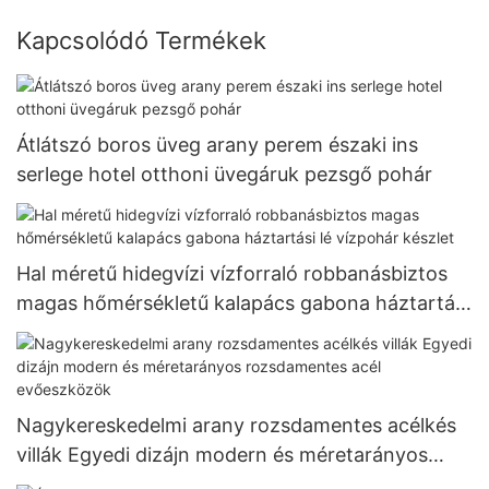
Kapcsolódó Termékek
Átlátszó boros üveg arany perem északi ins
serlege hotel otthoni üvegáruk pezsgő pohár
Hal méretű hidegvízi vízforraló robbanásbiztos
magas hőmérsékletű kalapács gabona háztartási
lé vízpohár készlet
Nagykereskedelmi arany rozsdamentes acélkés
villák Egyedi dizájn modern és méretarányos
rozsdamentes acél evőeszközök