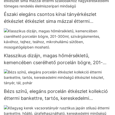
Északi elegáns csontos kínai tányérkészlet
étkészlet étkészlet sima mázzal éttermi
szállodákhoz nagykereskedelmi tömeges
rendelés élelmiszeripari minőségű
Klasszikus dizájn, magas hőmérsékletű,
kemencében cserélhető porcelán bögre, 201-
300ml, szivárgásmentes, kávéhoz, tejhez,
teához, mikrohullámú sütőben, mosogatógépben
mosható.
Bézs színű, elegáns porcelán étkészlet kollekció
éttermi bankettre, tartós, kereskedelmi
minőségű étkészlet készlet, tányér, tál, pohár