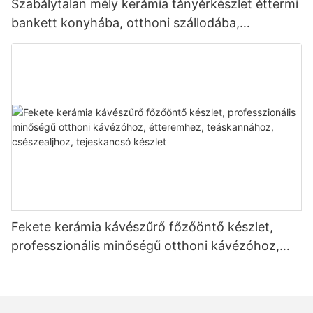
Szabálytalan mély kerámia tányérkészlet éttermi
bankett konyhába, otthoni szállodába,
kereskedelmi étkészletekbe, steak salátába,
levesbe, desszertbe
Fekete kerámia kávészűrő főzőöntő készlet,
professzionális minőségű otthoni kávézóhoz,
étteremhez, teáskannához, csészealjhoz,
tejeskancsó készlet