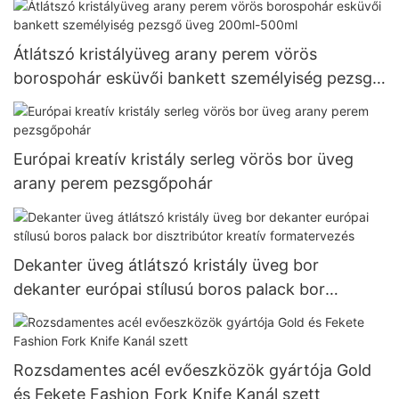
Átlátszó kristályüveg arany perem vörös
borospohár esküvői bankett személyiség pezsgő
üveg 200ml-500ml
Európai kreatív kristály serleg vörös bor üveg
arany perem pezsgőpohár
Dekanter üveg átlátszó kristály üveg bor
dekanter európai stílusú boros palack bor
disztribútor kreatív formatervezés
Rozsdamentes acél evőeszközök gyártója Gold
és Fekete Fashion Fork Knife Kanál szett