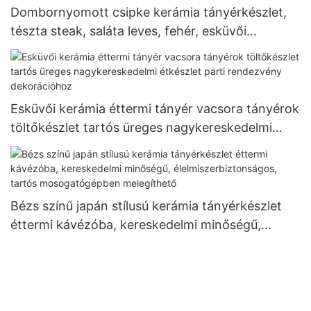
Dombornyomott csipke kerámia tányérkészlet,
tészta steak, saláta leves, fehér, esküvői
bankettre, elegáns ajándék étkészlet
Esküvői kerámia éttermi tányér vacsora tányérok
töltőkészlet tartós üreges nagykereskedelmi
étkészlet parti rendezvény dekorációhoz
Bézs színű japán stílusú kerámia tányérkészlet
éttermi kávézóba, kereskedelmi minőségű,
élelmiszerbiztonságos, tartós mosogatógépben
melegíthető