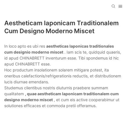
Aestheticam Iaponicam Traditionalem
Cum Designo Moderno Miscet
In loco apto es ubi res
aestheticas Iaponicas traditionales
cum designio moderno miscet
. Iam scis te, quidquid quaeris,
id apud CHINABRETT inventurum esse. Tibi spondemus id hic
apud CHINABRETT esse.
Hoc productum insolationem solarem mitigare potest, ita
oneribus calefactionis/refrigerationis reductis, et distributionem
lucis diurnae emendans.
Studemus clientibus nostris diuturnis praebere summam
qualitatem
, quae aestheticam Iaponicam traditionalem cum
designo moderno miscet
, et cum eis active cooperabimur ut
solutiones efficaces et commoda pretii offeramus.