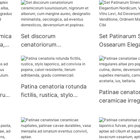
distributor creative design
amica
Set discorum
Set Patinarum 
a,
cenatoriorum
Ossearum Eleg
, pro
ceramicorum
Nordicum, Vasa
luxuriosorum, nigrorum et
Vitro Levi, Ad
alborum, cum margine
Deversorium, 
aureo, designatio
Venditione, Or
Patina cenatoria rotunda
um
minimalista, oecologica, ad
Magnum, Qualita
Patinae cenato
arum
fictilis, rustica, stylo
eventus domesticos,
ceramicae irreg
d
Iaponico, ad convivia in
deversorium et popinas.
pro popina, con
popina, calori resistente,
culina, domo, d
iterum adhibenda, gradu
mercatoria, sup
commerciali.
mensalis, carne