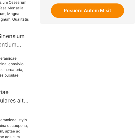
Posuere Autem Misit
Sinensium
antium
 Mensalia,
Magna
dinem
tis Cibi
riae
ulares altae
vivio,
eversorio,
ellex
s bubulae,