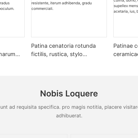
Patina cenatoria rotunda
Patinae c
anarum
fictilis, rustica, stylo
ceramicae
 ad
Iaponico, ad convivia in
pro popin
durabilis
popina, calori resistente,
domo, de
, discus,
iterum adhibenda, gradu
mercatori
commerciali.
mensalis,
Nobis Loquere
acetaria, 
unt ad requisita specifica. pro magis notitia, placere visit
adhibuerat.