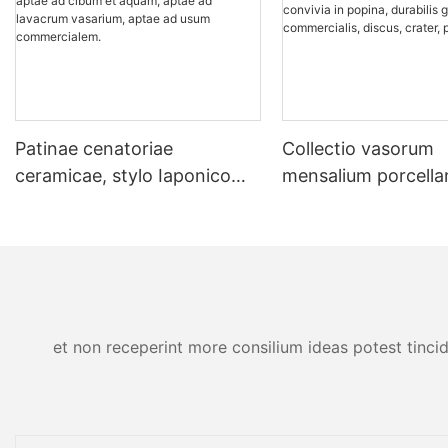
Patinae cenatoriae
Collectio vasorum
ceramicae, stylo Iaponico
mensalium porcell
fulvae, pro popina et
elegans flavescens
caupona, aptae ad cibum et
convivia in popina, 
aquam, aptae ad lavacrum
gradus commercialis
vasarium, aptae ad usum
crater, poculum.
commercialem.
et non receperint more consilium ideas potest tincid