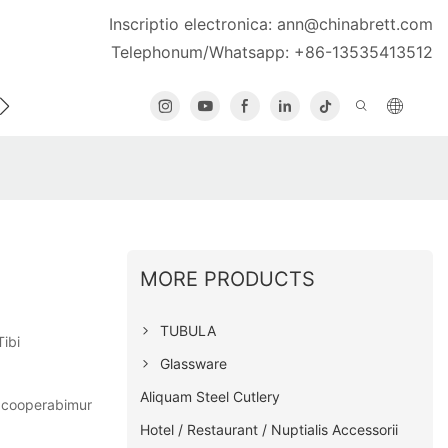
Inscriptio electronica:
ann@chinabrett.com
Telephonum/Whatsapp: +86-13535413512
TACT US
MORE PRODUCTS
TUBULA
ibi
Glassware
Aliquam Steel Cutlery
e cooperabimur
Hotel / Restaurant / Nuptialis Accessorii