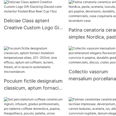
personalitatem Campanie
speculum 200ml-500ml
Deliciae Class aptent
Creative Custom Logo Gift
Patina cenatoria cer
Stacking Glazed color
simplex Nordica, past
mutantur frosted Blue
acetaria, iuscula, alba
Beer Cup 15oz
popina, deversorio,
durabilis, gradus
commercialis, vasa
Collectio vasorum
coquinaria ad lavand
mensalium porcellan
vasa
Poculum fictile designatum
elegans flavescens a
classicum, aptum fornaci
convivia in popina,
mutationi temperaturae
durabilis gradus
altae, 201-300ml, sine
commercialis, discus,
effluxu, aptum ad
crater, poculum.
coffeam, lactem, theam,