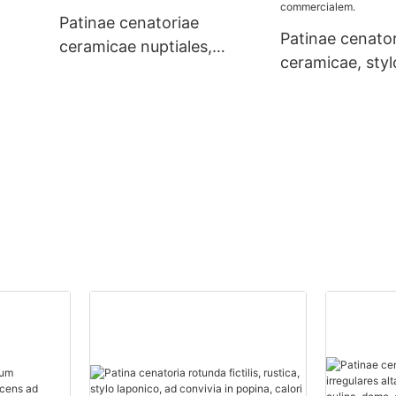
acetaria, ius, be
Patinae cenatoriae
Patinae cenato
ceramicae nuptiales,
ceramicae, styl
patinae cavae durabiles,
um,
fulvae, pro pop
vasa mensalia ad ornatum
,
caupona, aptae
eventus convivii, aptae.
d
et aquam, apta
donum
lavacrum vasar
ia
ad usum comme