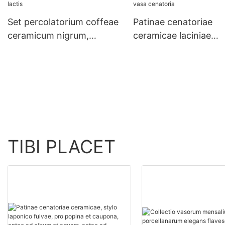
et in lavacro automatario
Set percolatorium coffeae
Patinae cenatoriae
microondarum.
ceramicum nigrum,
ceramicae laciniae
infusum, gradus
impressae, deversori
professionalis, pro taberna
pasta, carnes bubulas
coffeae domestica,
acetaria, ius, albae, a
popina, theapotheca,
convivium nuptiale, 
poculo, patella, urceo
elegans, vasa cenator
lactis
TIBI PLACET