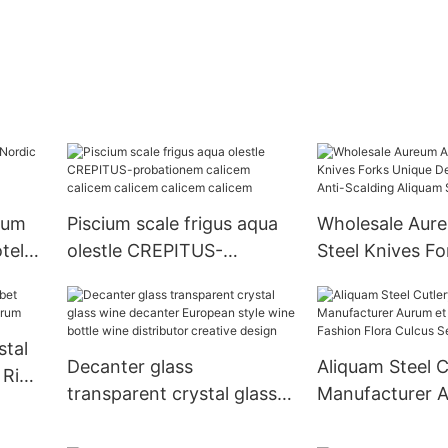
rum
Piscium scale frigus aqua
Wholesale Aur
tel
olestle CREPITUS-
Steel Knives F
probationem calicem
Design Moderni
calicem calicem calicem
Scalding Aliqua
calicem
Cutlery
stal
Decanter glass
Aliquam Steel C
 Rim
transparent crystal glass
Manufacturer A
wine decanter European
Nigrum Fashion
style wine bottle wine
Flora Culcus Se