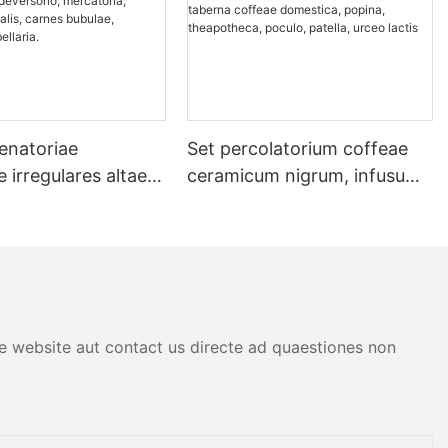
enatoriae
Set percolatorium coffeae
 irregulares altae
ceramicum nigrum, infusum,
a, convivio, culina,
gradus professionalis, pro
versorio,
taberna coffeae domestica,
a, supellex
popina, theapotheca,
 carnes bubulae,
poculo, patella, urceo lactis
ius, bellaria.
are website aut contact us directe ad quaestiones non