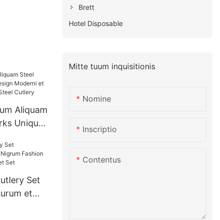
Brett
Hotel Disposable
Mitte tuum inquisitionis
Nomine
eum Aliquam
orks Unique
Inscriptio
 et Anti-
m Steel
Contentus
utlery Set
urum et
 Fashion
t Set