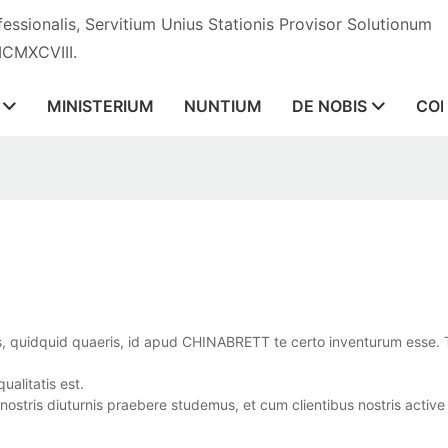
essionalis, Servitium Unius Stationis Provisor Solutionum
MCMXCVIII.
MINISTERIUM
NUNTIUM
DE NOBIS
CON
s, quidquid quaeris, id apud CHINABRETT te certo inventurum esse. T
alitatis est.
nostris diuturnis praebere studemus, et cum clientibus nostris activ