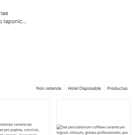
llaria.
riae
o Iaponico
ina et
 ad cibum
e ad
ium, aptae
rcialem.
Non ostende
Hotel Disposable
Productus