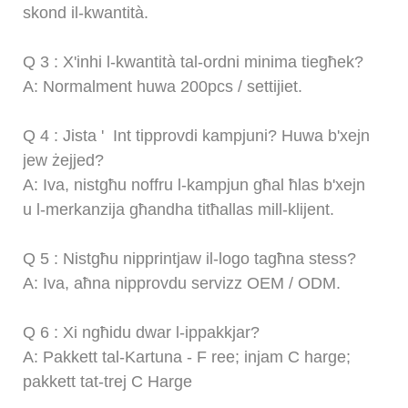
skond il-kwantità.
Q
3
: X'inhi l-kwantità tal-ordni minima tiegħek?
A: Normalment huwa 200pcs / settijiet.
Q
4
:
Jista '
Int tipprovdi kampjuni? Huwa b'xejn
jew żejjed?
A: Iva, nistgħu noffru l-kampjun għal ħlas b'xejn
u l-merkanzija għandha titħallas mill-klijent.
Q
5
: Nistgħu nipprintjaw il-logo tagħna stess?
A: Iva, aħna nipprovdu servizz OEM / ODM.
Q
6
: Xi ngħidu dwar l-ippakkjar?
A: Pakkett tal-Kartuna -
F
ree; injam
C
harge;
pakkett tat-trej
C
Harge