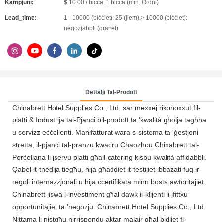
Kampjuni:
$ 10.00 / biċċa, 1 biċċa (min. Ordni)
Lead_time:
1 - 10000 (biċċiet): 25 (jiem),> 10000 (biċċiet):
negozjabbli (ġranet)
Dettalji Tal-Prodott
Chinabrett Hotel Supplies Co., Ltd. sar mexxej rikonoxxut fil-
platti & Industrija tal-Pjanċi bil-prodott ta 'kwalità għolja tagħha
u servizz eċċellenti. Manifatturat wara s-sistema ta 'ġestjoni
stretta, il-pjanċi tal-pranzu kwadru Chaozhou Chinabrett tal-
Porċellana li jservu platti għall-catering kisbu kwalità affidabbli.
Qabel it-tnedija tiegħu, hija għaddiet it-testijiet ibbażati fuq ir-
regoli internazzjonali u hija ċċertifikata minn bosta awtoritajiet.
Chinabrett jiswa l-investiment għal dawk il-klijenti li jfittxu
opportunitajiet ta 'negozju. Chinabrett Hotel Supplies Co., Ltd.
Nittama li nistgħu nirrispondu aktar malajr għal bidliet fl-