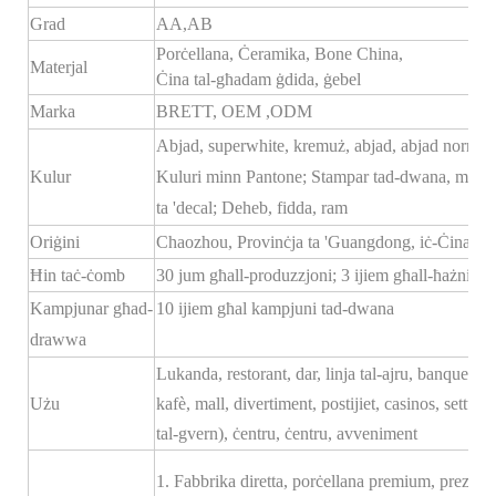
Grad
AA,AB
Porċellana, Ċeramika, Bone China,
Materjal
Ċina tal-għadam ġdida, ġebel
Marka
BRETT,
OEM
,ODM
Abjad, superwhite, kremuż, abjad, abjad normali
Kulur
Kuluri minn Pantone; Stampar tad-dwana, mudel
ta 'decal; Deheb, fidda, ram
Oriġini
Chaozhou, Provinċja ta 'Guangdong, iċ-Ċina
Ħin taċ-ċomb
30 jum għall-produzzjoni; 3 ijiem għall-ħażniet
Kampjunar għad-
10 ijiem għal kampjuni tad-dwana
drawwa
Lukanda, restorant, dar, linja tal-ajru, banquet, sal
Użu
kafè, mall, divertiment, postijiet, casinos, settur
tal-gvern), ċentru, ċentru, avveniment
1. Fabbrika diretta, porċellana premium, prezz kom