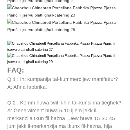
FAQ:
Q
1
: Int kumpanija tal-kummerċ jew manifattur?
A: Aħna fabbrika.
Q
2
: Kemm huwa twil il-ħin tal-kunsinna tiegħek?
A: Ġeneralment huwa 5-10 ijiem jekk il-
merkanzija tkun fil-ħażna
,
Jew huwa 15-30-45
jum jekk il-merkanzija ma tkunx fil-ħażna, hija