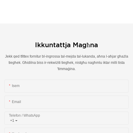
Ikkuntattja Magħna
Jekk qed tfittex fornitur bl-ingrossa tal-mejda tal-lukanda, aħna l-aħjar għażla
tiegħek. Għidilna biss ir-rekwiżiti tiegħek, nistgħu nagħmlu iktar milli tista
'timmaġina.
Isem
Email
Telefon / WhatsApp
+1