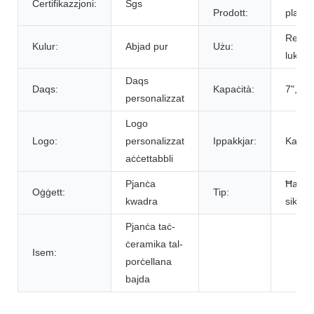
Ċertifikazzjoni:
Sgs
Prodott:
platti
Restau
Kulur:
Abjad pur
Użu:
lukand
Daqs
Daqs:
Kapaċità:
7",8",9
personalizzat
Logo
Logo:
personalizzat
Ippakkjar:
Kaxxa
aċċettabbli
Pjanċa
Ħasil ​​
Oġġett:
Tip:
kwadra
sikur
Pjanċa taċ-
ċeramika tal-
Isem:
porċellana
bajda