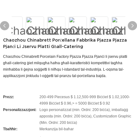
Chaozhou Chinabrett Porċellana Fabbrika Pjazza Pjazza
Pjanċi Li Jservu Platti Għall-Catering
Chaozhou Chinabrett Porcelain Factory Pjazza Pjazza Pjanċi li jservu platti
għall-catering ġiet milqugħa ħafna għall-karatteristiċi kompetittivi tagħha
minħabba li ġejna soġġetti li nilħqu l-istandard tal-industrija. L-oqsma tal-
applikazzjoni jinkludu l-oġġetti tal-pranzu tal-porċellana bajda.
Prezz:
200-499 Piecesus $ 1.12,500-999 Biċċiet $ 1.02,1000-
4999 Biċċiet $ 0.96,> = 5000 Biċċiet $ 0.92
Personalizzazzjoni:
Logo personalizzat (min. Ordni: 200 biċċa), imballaġġ
apposta (min. Ordni: 200 biċċa), Customization Graphic
(Min. Ordni: 200 biċċa)
Tbaħħir:
Merkanzija bil-baħar