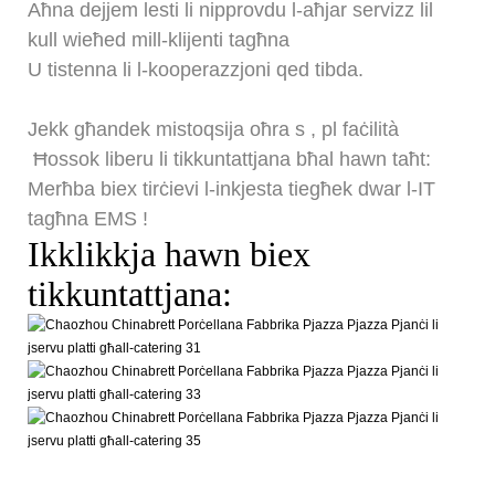
Aħna dejjem lesti li nipprovdu l-aħjar servizz lil
kull wieħed mill-klijenti tagħna
U tistenna li l-kooperazzjoni qed tibda.
Jekk għandek mistoqsija oħra
s
, pl
faċilità
Ħossok liberu li tikkuntattjana bħal hawn taħt:
Merħba biex tirċievi l-inkjesta tiegħek dwar l-IT
tagħna
EMS
!
Ikklikkja hawn biex
tikkuntattjana: