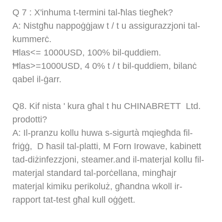
Q
7
: X'inhuma t-termini tal-ħlas tiegħek?
A:
Nistgħu nappoġġjaw t / t u assigurazzjoni tal-
kummerċ.
Ħlas<= 1000USD, 100% bil-quddiem.
Ħlas>=1000USD,
4
0% t / t bil-quddiem, bilanċ
qabel il-ġarr.
Q8.
Kif nista ' kura għal
t
hu
CHINABRETT
Ltd.
prodotti?
A: Il-pranzu kollu huwa s-sigurtà mqiegħda fil-
friġġ,
D
ħasil tal-platti,
M
Forn Irowave, kabinett
tad-diżinfezzjoni, steamer.and il-materjal kollu fil-
materjal standard tal-porċellana, mingħajr
materjal kimiku perikoluż, għandna wkoll ir-
rapport tat-test għal kull oġġett.