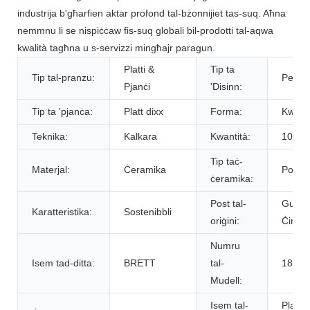
industrija b'għarfien aktar profond tal-bżonnijiet tas-suq. Aħna
nemmnu li se nispiċċaw fis-suq globali bil-prodotti tal-aqwa
kwalità tagħna u s-servizzi mingħajr paragun.
Platti &
Tip ta
Tip tal-pranzu:
Person
Pjanċi
'Disinn:
Tip ta 'pjanċa:
Platt dixx
Forma:
Kwadr
Teknika:
Kalkara
Kwantità:
10> >
Tip taċ-
Materjal:
Ċeramika
Porċel
ċeramika:
Post tal-
Guang
Karatteristika:
Sostenibbli
oriġini:
Ċina
Numru
Isem tad-ditta:
BRETT
tal-
18P00
Mudell:
Isem tal-
Platti 