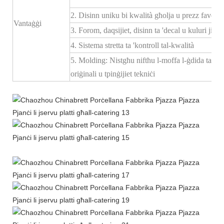
2. Disinn uniku bi kwalità għolja u prezz favorevo
Vantaġġi
3. Forom, daqsijiet, disinn ta 'decal u kuluri ji
4. Sistema stretta ta 'kontroll tal-kwalità
5. Molding: Nistgħu niftħu l-moffa l-ġdida tas-s
oriġinali u tpinġijiet tekniċi