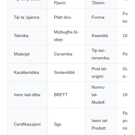
Pjanċi
'Disinn:
Form
Tip ta 'pjanċa:
Platt dixx
Forma:
tonda,
Miżbugħa bl-
Teknika:
Kwantità:
10> >
idejn
Tip taċ-
Materjal:
Ċeramika
Porċel
ċeramika:
Post tal-
Guang
Karatteristika:
Sostenibbli
oriġini:
iċ-Ċin
Numru
Isem tad-ditta:
BRETT
tal-
18C0
Mudell:
Pjanċi 
Isem tal-
pranz
Ċertifikazzjoni:
Sgs
Prodott:
miksij