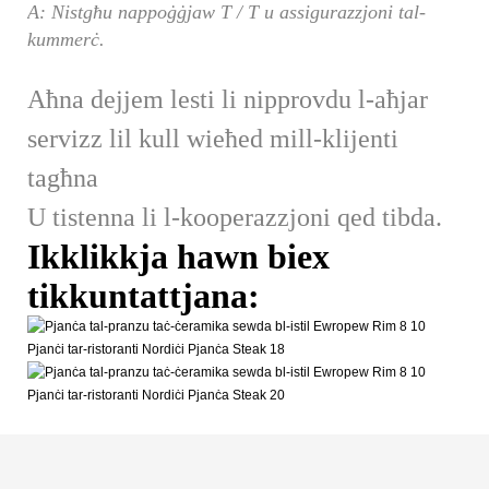
A: Nistgħu nappoġġjaw T / T u assigurazzjoni tal-
kummerċ.
Aħna dejjem lesti li nipprovdu l-aħjar
servizz lil kull wieħed mill-klijenti
tagħna
U tistenna li l-kooperazzjoni qed tibda.
Ikklikkja hawn biex
tikkuntattjana: