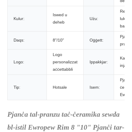
deheb
Restau
Iswed u
Kulur:
Użu:
lukand
deheb
banqu
Pjanċi 
Daqs:
8"/10"
Oġġett:
pranz
Logo
Kartun
Logo:
personalizzat
Ippakkjar:
injam 
aċċettabbli
Pjanċi
Tip:
Hotsale
Isem:
ċeram
Ewrop
Pjanċa tal-pranzu taċ-ċeramika sewda
bl-istil Ewropew Rim 8 "10" Pjanċi tar-