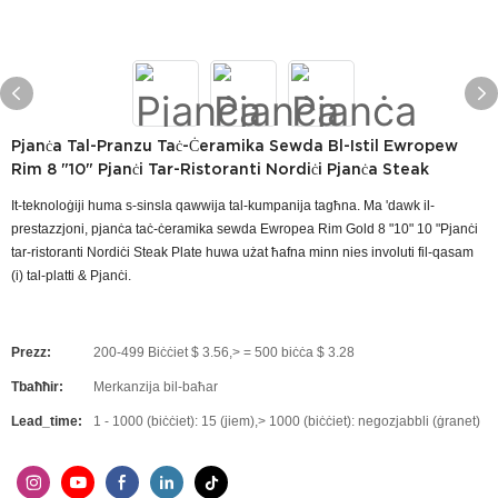
Pjanċa Tal-Pranzu Taċ-Ċeramika Sewda Bl-Istil Ewropew
Rim 8 "10" Pjanċi Tar-Ristoranti Nordiċi Pjanċa Steak
It-teknoloġiji huma s-sinsla qawwija tal-kumpanija tagħna. Ma 'dawk il-
prestazzjoni, pjanċa taċ-ċeramika sewda Ewropea Rim Gold 8 "10" 10 "Pjanċi
tar-ristoranti Nordiċi Steak Plate huwa użat ħafna minn nies involuti fil-qasam
(i) tal-platti & Pjanċi.
Prezz:
200-499 Biċċiet $ 3.56,> = 500 biċċa $ 3.28
Tbaħħir:
Merkanzija bil-baħar
Lead_time:
1 - 1000 (biċċiet): 15 (jiem),> 1000 (biċċiet): negozjabbli (ġranet)