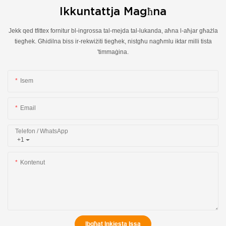
Ikkuntattja Magħna
Jekk qed tfittex fornitur bl-ingrossa tal-mejda tal-lukanda, aħna l-aħjar għażla
tiegħek. Għidilna biss ir-rekwiżiti tiegħek, nistgħu nagħmlu iktar milli tista
'timmaġina.
Isem
Email
Telefon / WhatsApp
+1
Kontenut
Ibgħat Inkjesta Issa