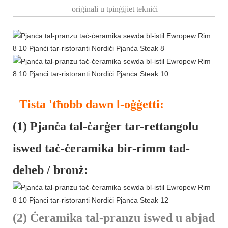
oriġinali u tpinġijiet tekniċi
Tista 'tħobb dawn l-oġġetti:
(1) Pjanċa tal-ċarġer tar-rettangolu
iswed taċ-ċeramika bir-rimm tad-
deheb / bronż:
(2) Ċeramika tal-pranzu iswed u abjad