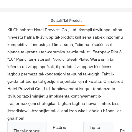
Dettalji Tal-Prodott
Kif Chinabrett Hotel Provvisti Co., Ltd. tkompli tiżviluppa, aħna
ninvestu ħafna fl-iżvilupp tal-prodott kull sena sabiex inżommu
kompetittivi fl-industrija. Din is-sena, ħdimna b'suċċess il-
pjanċa tal-pranzu taċ-ċeramika sewda tal-istil Ewropew Rim 8
"10" Pjanċi tar-ristoranti Nordiċi Steak Plate. Wara snin ta
'riċerka u żvilupp speċjali, il-prodotti żviluppaw b'suċċess
jaqbdu permezz tal-konġestjoni tal-punti tal-uġigħ. Taħt il-
gwida tat-teorija tal-ġestjoni orjentata lejn il-kwalità, Chinabrett
Hotel Provvisti Co., Ltd. kontinwament isuqu t-tendenza ta
'żvilupp taż-żminijiet u implimenta kontinwament it-
trasformazzjoni strateġika. L-għan tagħna huwa li mhux biss
jissodisfaw il-bżonnijiet tal-klijenti iżda wkoll joħolqu bżonnijiet
għalihom.
Platti &
Tip ta
Tip tal-pranzu:
Person