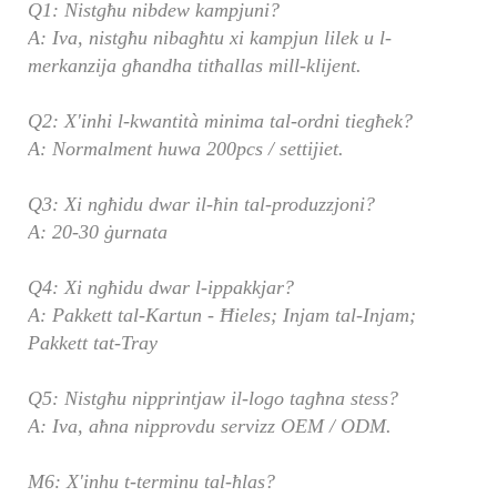
Q1: Nistgħu nibdew kampjuni?
A: Iva, nistgħu nibagħtu xi kampjun lilek u l-
merkanzija għandha titħallas mill-klijent.
Q2: X'inhi l-kwantità minima tal-ordni tiegħek?
A: Normalment huwa 200pcs / settijiet.
Q3: Xi ngħidu dwar il-ħin tal-produzzjoni?
A: 20-30 ġurnata
Q4: Xi ngħidu dwar l-ippakkjar?
A: Pakkett tal-Kartun - Ħieles; Injam tal-Injam;
Pakkett tat-Tray
Q5: Nistgħu nipprintjaw il-logo tagħna stess?
A: Iva, aħna nipprovdu servizz OEM / ODM.
M6: X'inhu t-terminu tal-ħlas?