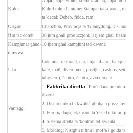
Abjad, superwhite, kremuż, abjad, abjad normali
Kulur
Kuluri minn Pantone; Stampar tad-dwana, mudel
ta 'decal; Deheb, fidda, ram
Oriġini
Chaozhou, Provinċja ta 'Guangdong, iċ-Ċina
Ħin taċ-ċomb
30 jum għall-produzzjoni; 3 ijiem għall-ħażniet
Kampjunar għad-
10 ijiem għal kampjuni tad-dwana
drawwa
Lukanda, restorant, dar, linja tal-ajru, banquet, sal
Użu
kafè, mall, divertiment, postijiet, casinos, settur
tal-gvern), ċentru, ċentru, avveniment
Fabbrika diretta
1.
, Porċellana premium, pre
diversi.
2. Disinn uniku bi kwalità għolja u prezz favorevo
Vantaġġi
3. Forom, daqsijiet, disinn ta 'decal u kuluri ji
4. Sistema stretta ta 'kontroll tal-kwalità
5. Molding: Nistgħu niftħu l-moffa l-ġdida tas-s