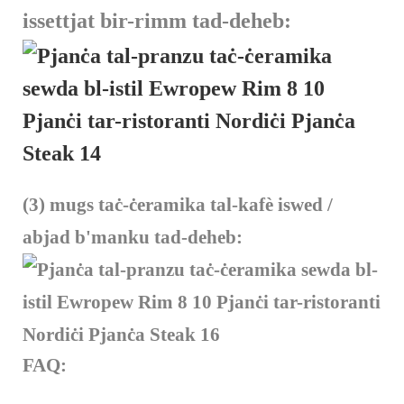
issettjat bir-rimm tad-deheb:
(3) mugs taċ-ċeramika tal-kafè iswed /
abjad b'manku tad-deheb:
FAQ: