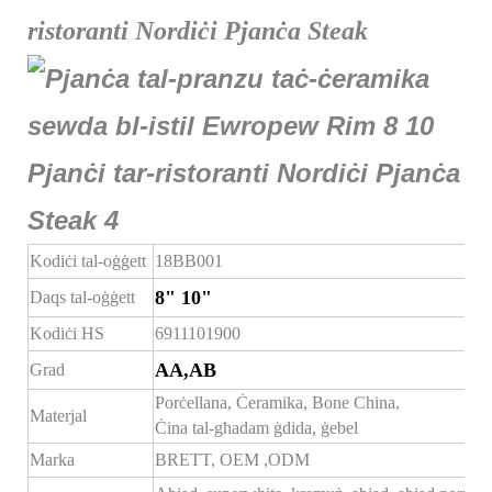
ristoranti Nordiċi Pjanċa Steak
Kodiċi tal-oġġett
18BB001
8" 10"
Daqs tal-oġġett
Kodiċi HS
6911101900
AA,AB
Grad
Porċellana, Ċeramika, Bone China,
Materjal
Ċina tal-għadam ġdida, ġebel
Marka
BRETT,
OEM
,ODM