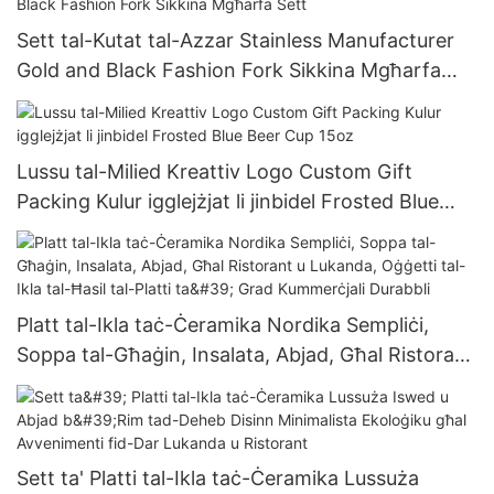
Sett tal-Kutat tal-Azzar Stainless Manufacturer
Gold and Black Fashion Fork Sikkina Mgħarfa
Sett
Lussu tal-Milied Kreattiv Logo Custom Gift
Packing Kulur igglejżjat li jinbidel Frosted Blue
Beer Cup 15oz
Platt tal-Ikla taċ-Ċeramika Nordika Sempliċi,
Soppa tal-Għaġin, Insalata, Abjad, Għal Ristorant
u Lukanda, Oġġetti tal-Ikla tal-Ħasil ​​tal-Platti ta'
Grad Kummerċjali Durabbli
Sett ta' Platti tal-Ikla taċ-Ċeramika Lussuża