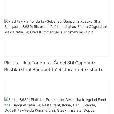
Pjanċa u Bowl Tazza
Platt tal-Ikla Tonda tal-Ġebel Stil Ġappuniż
Rustiku Għal Banquet ta' Ristoranti Reżistenti
għas-Sħana Oġġetti tal-Mejda ta' Grad
Kummerċjali li Jintużaw mill-Ġdid