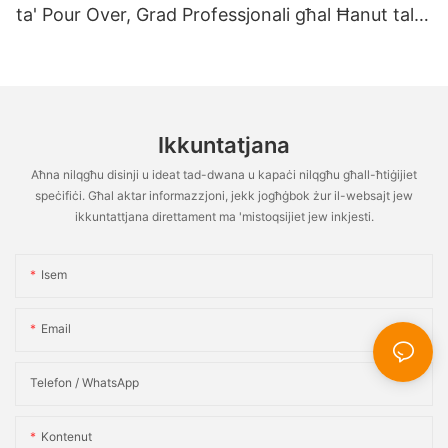
ta' Pour Over, Grad Professjonali għal Ħanut tal-
Kafè fid-Dar, Restaurant, Teapot, Tazza u
Saucer, Sett ta' Buqar tal-Ħalib
Ikkuntatjana
Aħna nilqgħu disinji u ideat tad-dwana u kapaċi nilqgħu għall-ħtiġijiet
speċifiċi. Għal aktar informazzjoni, jekk jogħġbok żur il-websajt jew
ikkuntattjana direttament ma 'mistoqsijiet jew inkjesti.
Isem
Email
Telefon / WhatsApp
Kontenut