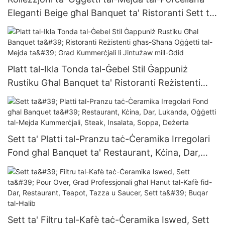
Eleganti Beige għal Banquet ta' Ristoranti Sett ta'
Oġġetti tal-Mejda ta' Grad Kummerċjali Durabbli
Pjanċa u Bowl Tazza
Platt tal-Ikla Tonda tal-Ġebel Stil Ġappuniż
Rustiku Għal Banquet ta' Ristoranti Reżistenti
għas-Sħana Oġġetti tal-Mejda ta' Grad
Kummerċjali li Jintużaw mill-Ġdid
Sett ta' Platti tal-Pranzu taċ-Ċeramika Irregolari
Fond għal Banquet ta' Restaurant, Kċina, Dar,
Lukanda, Oġġetti tal-Mejda Kummerċjali, Steak,
Insalata, Soppa, Deżerta
Sett ta' Filtru tal-Kafè taċ-Ċeramika Iswed, Sett