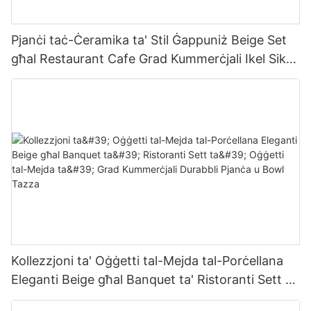
Pjanċi taċ-Ċeramika ta' Stil Ġappuniż Beige Set
għal Restaurant Cafe Grad Kummerċjali Ikel Sikur
Durabbli Dishwasher Heat
Kollezzjoni ta' Oġġetti tal-Mejda tal-Porċellana
Eleganti Beige għal Banquet ta' Ristoranti Sett ta'
Oġġetti tal-Mejda ta' Grad Kummerċjali Durabbli