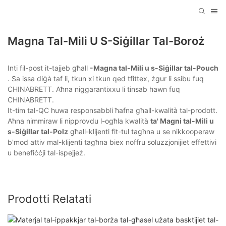
Magna Tal-Mili U S-Siġillar Tal-Boroż
Inti fil-post it-tajjeb għall
-Magna tal-Mili u s-Siġillar tal-Pouch
. Sa issa diġà taf li, tkun xi tkun qed tfittex, żgur li ssibu fuq
CHINABRETT. Aħna niggarantixxu li tinsab hawn fuq
CHINABRETT.
It-tim tal-QC huwa responsabbli ħafna għall-kwalità tal-prodott.
Aħna nimmiraw li nipprovdu l-ogħla kwalità
ta' Magni tal-Mili u
s-Siġillar tal-Polz
għall-klijenti fit-tul tagħna u se nikkooperaw
b'mod attiv mal-klijenti tagħna biex noffru soluzzjonijiet effettivi
u benefiċċji tal-ispejjeż.
Prodotti Relatati