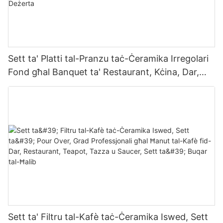
Sett ta' Platti tal-Pranzu taċ-Ċeramika Irregolari
Fond għal Banquet ta' Restaurant, Kċina, Dar,
Lukanda, Oġġetti tal-Mejda Kummerċjali, Steak,
Insalata, Soppa, Deżerta
Sett ta' Filtru tal-Kafè taċ-Ċeramika Iswed, Sett