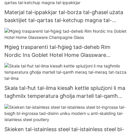
Materjal tal-ippakkjar tal-borża tal-għasel użata
basktijiet tal-qartas tal-ketchup magna tal-
ippakkjar
Ħġieġ trasparenti tal-ħġieġ tad-deheb Rim
Nordic Ins Goblet Hotel Home Glassware
Champagne Glass
Skala tal-ħut tal-ilma kiesaħ kettle splużjoni li ma
tagħmilx temperatura għolja martell tal-qamħ
meraq tal-meraq tat-tazza tal-ilma
Skieken tal-istainless steel tal-istainless steel bl-