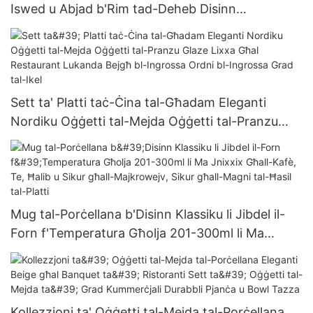
Iswed u Abjad b'Rim tad-Deheb Disinn
Minimalista Ekoloġiku għal Avvenimenti fid-Dar
Lukanda u Ristorant
Sett ta' Platti taċ-Ċina tal-Għadam Eleganti
Nordiku Oġġetti tal-Mejda Oġġetti tal-Pranzu
Glaze Lixxa Għal Restaurant Lukanda Bejgħ bl-
Ingrossa Ordni bl-Ingrossa Grad tal-Ikel
Mug tal-Porċellana b'Disinn Klassiku li Jibdel il-
Forn f'Temperatura Għolja 201-300ml li Ma
Jnixxix Għall-Kafè, Te, Ħalib u Sikur għall-
Majkrowejv, Sikur għall-Magni tal-Ħasil ​​tal-Platti
Kollezzjoni ta' Oġġetti tal-Mejda tal-Porċellana