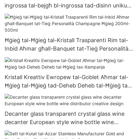
ingrossa tal-bejgħ bl-ingrossa tad-disinn uniku
modern u anti-skalding tal-istainless steel
poutlery
Ħġieġ tal-Ħġieġ tal-Kristall Trasparenti Rim tal-
Inbid Aħmar għall-Banquet tat-Tieġ Personalità
Champagne Ħġieġ 200ml-500ml
Kristall Kreattiv Ewropew tal-Goblet Aħmar tal-
Ħġieġ tal-Ħġieġ tad-Deheb Deheb tal-Ħġieġ tax-
Xampanja
Decanter glass transparent crystal glass wine
decanter European style wine bottle wine
distributor creative design