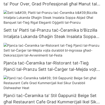
ta' Pour Over, Grad Professjonali għal Ħanut tal-
Kafè fid-Dar, Restaurant, Teapot, Tazza u
Saucer, Sett ta' Buqar tal-Ħalib
Sett ta' Platti tal-Pranzu taċ-Ċeramika b'Bizzilla
Intaljata Lukanda Għaġin Steak Insalata Soppa
Abjad Għal Banquet tat-Tieġ Rigal Eleganti
Oġġetti tal-Pranzu
Pjanċa taċ-Ċeramika tar-Ristorant tat-Tieġ
Pjanċi tal-Pranzu Sett tal-Ċarġer tal-Mejda vojta
durabbli bl-ingrossa għad-Dekorazzjoni tal-
Avvenimenti tal-Festa
Pjanċi taċ-Ċeramika ta' Stil Ġappuniż Beige Set
għal Restaurant Cafe Grad Kummerċjali Ikel Sikur