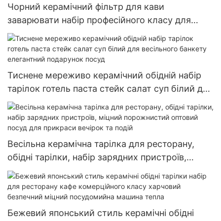
Чорний керамічний фільтр для кави
заварювати набір професійного класу для
дому кав'ярня ресторан чайник чашка блюдце
глечик для молока набір
Тиснене мереживо керамічний обідній набір
тарілок готель паста стейк салат суп білий для
весільного банкету елегантний подарунок
посуд
Весільна керамічна тарілка для ресторану,
обідні тарілки, набір зарядних пристроїв,
міцний порожнистий оптовий посуд для
прикраси вечірок та подій
Бежевий японський стиль керамічні обідні