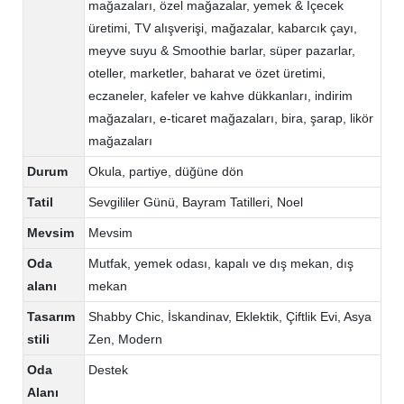
mağazaları, özel mağazalar, yemek & İçecek
üretimi, TV alışverişi, mağazalar, kabarcık çayı,
meyve suyu & Smoothie barlar, süper pazarlar,
oteller, marketler, baharat ve özet üretimi,
eczaneler, kafeler ve kahve dükkanları, indirim
mağazaları, e-ticaret mağazaları, bira, şarap, likör
mağazaları
Durum
Okula, partiye, düğüne dön
Tatil
Sevgililer Günü, Bayram Tatilleri, Noel
Mevsim
Mevsim
Oda
Mutfak, yemek odası, kapalı ve dış mekan, dış
alanı
mekan
Tasarım
Shabby Chic, İskandinav, Eklektik, Çiftlik Evi, Asya
stili
Zen, Modern
Oda
Destek
Alanı