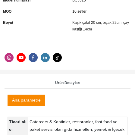
Model numarası
BC5325
MOQ
10 setler
Boyut
Kaşık çatal 20 cm, bıçak 22cm, çay
kaşığı 14cm
Ürün Detayları
Ana parametre
Ticari alı
Catercers & Kantinler, restoranlar, fast food ve
cı
paket servisi olan gıda hizmetleri, yemek & İçecek