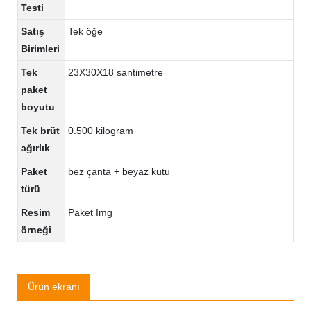
Testi
Satış
Tek öğe
Birimleri
Tek
23X30X18 santimetre
paket
boyutu
Tek brüt
0.500 kilogram
ağırlık
Paket
bez çanta + beyaz kutu
türü
Resim
Paket Img
örneği
Ürün ekranı