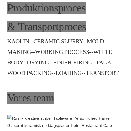
Produktionsproces
& Transportproces
KAOLIN--CERAMIC SLURRY--MOLD
MAKING--WORKING PROCESS--WHITE
BODY--DRYING--FINISH FIRING--PACK--
WOOD PACKING--LOADING--TRANSPORT
Vores team