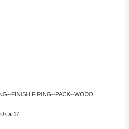
G--FINISH FIRING--PACK--WOOD