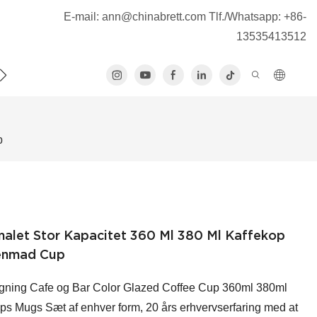
E-mail:
ann@chinabrett.com
Tlf./Whatsapp: +86-
13535413512
S
p
alet Stor Kapacitet 360 Ml 380 Ml Kaffekop
enmad Cup
ning Cafe og Bar Color Glazed Coffee Cup 360ml 380ml
s Mugs Sæt af enhver form, 20 års erhvervserfaring med at