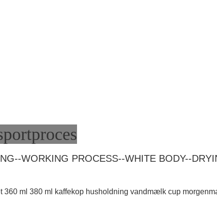
sportproces
NG--WORKING PROCESS--WHITE BODY--DRYIN