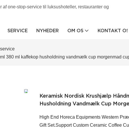
af one-stop-service til luksushoteller, restauranter og
SERVICE
NYHEDER
OM OS
KONTAKT O
service
60 ml 380 ml kaffekop husholdning vandmælk cup morgenmad cu
Keramisk Nordisk Krushjælp Håndm
Husholdning Vandmælk Cup Morg
High End Horeca Equipments Western Præg
Gift Set.Support Custom Ceramic Coffee Cup