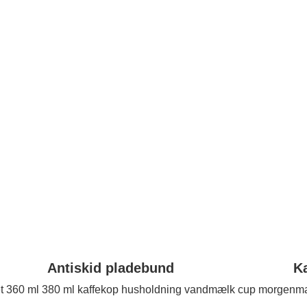
iskid pladebund Kant af le