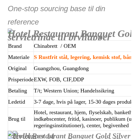
One-stop sourcing base til din
reference
Hotel Restaurant Banquet Gold 
servietringe til bryllupper
Brand
Chinabrett
/ OEM
Materiale
S
Rustfrit stål, legering, kemisk stof, bånd,
Original
Guangzhou, Guangdong
Prisperiode
EXW, FOB, CIF,DDP
Betaling
T/t; Western Union; Handelssikring
Ledetid
3-7 dage, hvis på lager, 15-30 dages produkt
Hotel, restaurant, hjem, flyselskab, bankethall,
Brug til
indkøbscenter, fritid, kasinoer, publikum (udd
regeringsinstitutioner), center, begivenhed